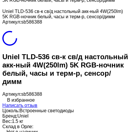
5K RGB-ночник белый, часы и терм-р, сенсор/димм
Uniel TLD-536 св-к св/д настольный акк-ный 4W(250lm)
5K RGB-ночник белый, часы и терм-р, сенсор/димм
Артикул:
sb586388
Uniel TLD-536 св-к св/д настольный
акк-ный 4W(250lm) 5K RGB-ночник
белый, часы и терм-р, сенсор/
димм
Артикул:
sb586388
В избранное
Написать отзыв
Цоколь:
Встроенные светодиоды
Бренд:
Uniel
Вес:
1.5 кг
Склад в Орле:
Нет в наличии