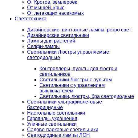
От Кротов, землероек
От мышей, крыс
От летающих насекомых
Светотехника
Дизайнерские, винтажные лампы, ретро свет
Дизайнерские светильники
Лампы для растений
Селфи-лампы
Светильники Люстры управляемые
светодиодные
Контроллеры, пульты для люстр и
светильников
Светильники Люстры с пультом
Светильники с управлением
выключателем
Светильники, люстры, бра светодиодные
Светильники ультрафиолетовые
бактерицидные
Настольные светильники
Гирлянды, украшения
Уличные светильники
Садово-парковые светильники
Светодиодные лампы ЛОН