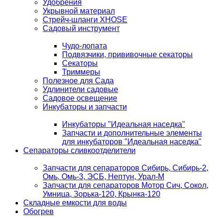
Удобрения
Укрывной материал
Стрейч-шланги XHOSE
Садовый инструмент
Чудо-лопата
Подвязчики, прививочные секаторы
Секаторы
Триммеры
Полезное для Сада
Удлинители садовые
Садовое освещение
Инкубаторы и запчасти
Инкубаторы "Идеальная наседка"
Запчасти и дополнительные элементы
для инкубаторов "Идеальная наседка"
Сепараторы сливкоотделители
Запчасти для сепараторов Сибирь, Сибирь-2,
Омь, Омь-3, ЭСБ, Нептун, Урал-М
Запчасти для сепараторов Мотор Сич, Сокол,
Умница, Зорька-120, Крынка-120
Складные емкости для воды
Обогрев