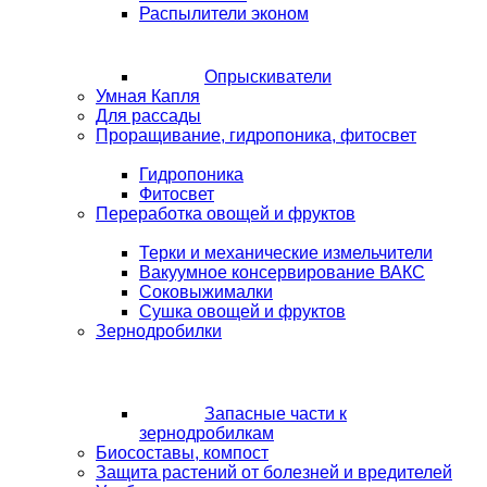
Распылители эконом
Опрыскиватели
Умная Капля
Для рассады
Проращивание, гидропоника, фитосвет
Гидропоника
Фитосвет
Переработка овощей и фруктов
Терки и механические измельчители
Вакуумное консервирование ВАКС
Соковыжималки
Сушка овощей и фруктов
Зернодробилки
Запасные части к
зернодробилкам
Биосоставы, компост
Защита растений от болезней и вредителей