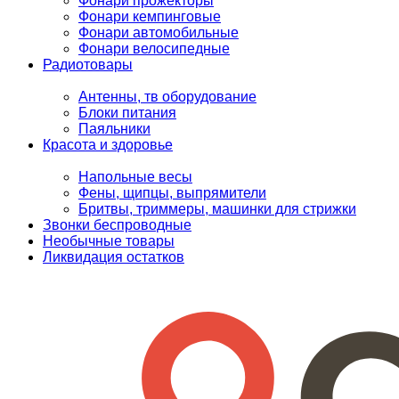
Фонари прожекторы
Фонари кемпинговые
Фонари автомобильные
Фонари велосипедные
Радиотовары
Антенны, тв оборудование
Блоки питания
Паяльники
Красота и здоровье
Напольные весы
Фены, щипцы, выпрямители
Бритвы, триммеры, машинки для стрижки
Звонки беспроводные
Необычные товары
Ликвидация остатков