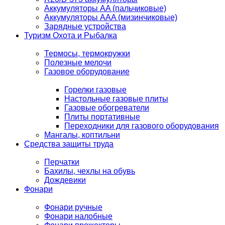
Аккумуляторы AA (пальчиковые)
Аккумуляторы AAA (мизинчиковые)
Зарядные устройства
Туризм Охота и Рыбалка
Термосы, термокружки
Полезные мелочи
Газовое оборудование
Горелки газовые
Настольные газовые плиты
Газовые обогреватели
Плиты портативные
Переходники для газового оборудования
Мангалы, коптильни
Средства защиты труда
Перчатки
Бахилы, чехлы на обувь
Дождевики
Фонари
Фонари ручные
Фонари налобные