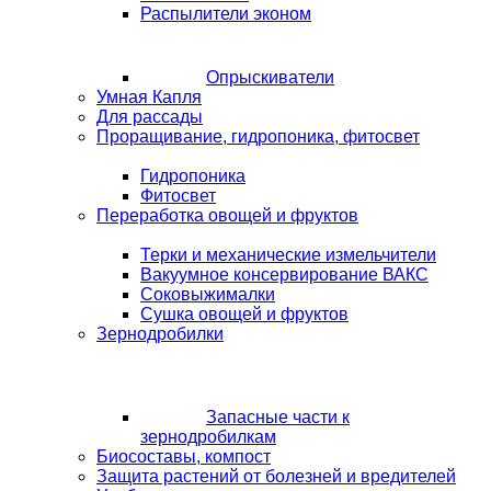
Распылители эконом
Опрыскиватели
Умная Капля
Для рассады
Проращивание, гидропоника, фитосвет
Гидропоника
Фитосвет
Переработка овощей и фруктов
Терки и механические измельчители
Вакуумное консервирование ВАКС
Соковыжималки
Сушка овощей и фруктов
Зернодробилки
Запасные части к
зернодробилкам
Биосоставы, компост
Защита растений от болезней и вредителей