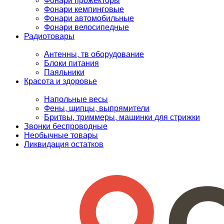
Фонари прожекторы
Фонари кемпинговые
Фонари автомобильные
Фонари велосипедные
Радиотовары
Антенны, тв оборудование
Блоки питания
Паяльники
Красота и здоровье
Напольные весы
Фены, щипцы, выпрямители
Бритвы, триммеры, машинки для стрижки
Звонки беспроводные
Необычные товары
Ликвидация остатков