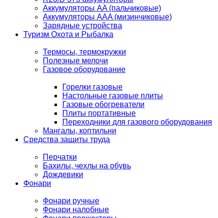
Аккумуляторы AA (пальчиковые)
Аккумуляторы AAA (мизинчиковые)
Зарядные устройства
Туризм Охота и Рыбалка
Термосы, термокружки
Полезные мелочи
Газовое оборудование
Горелки газовые
Настольные газовые плиты
Газовые обогреватели
Плиты портативные
Переходники для газового оборудования
Мангалы, коптильни
Средства защиты труда
Перчатки
Бахилы, чехлы на обувь
Дождевики
Фонари
Фонари ручные
Фонари налобные