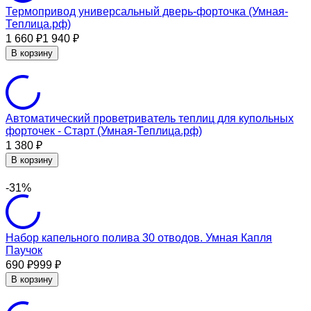
Термопривод универсальный дверь-форточка (Умная-
Теплица.рф)
1 660
1 940
₽
₽
В корзину
Автоматический проветриватель теплиц для купольных
форточек - Старт (Умная-Теплица.рф)
1 380
₽
В корзину
-31%
Набор капельного полива 30 отводов. Умная Капля
Паучок
690
999
₽
₽
В корзину