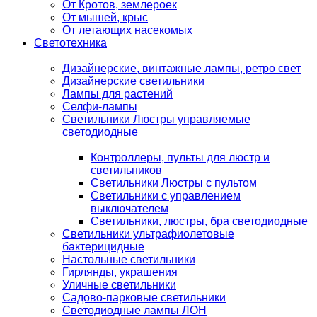
От Кротов, землероек
От мышей, крыс
От летающих насекомых
Светотехника
Дизайнерские, винтажные лампы, ретро свет
Дизайнерские светильники
Лампы для растений
Селфи-лампы
Светильники Люстры управляемые
светодиодные
Контроллеры, пульты для люстр и
светильников
Светильники Люстры с пультом
Светильники с управлением
выключателем
Светильники, люстры, бра светодиодные
Светильники ультрафиолетовые
бактерицидные
Настольные светильники
Гирлянды, украшения
Уличные светильники
Садово-парковые светильники
Светодиодные лампы ЛОН