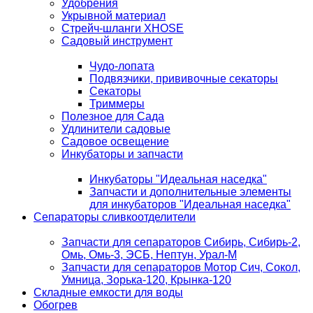
Удобрения
Укрывной материал
Стрейч-шланги XHOSE
Садовый инструмент
Чудо-лопата
Подвязчики, прививочные секаторы
Секаторы
Триммеры
Полезное для Сада
Удлинители садовые
Садовое освещение
Инкубаторы и запчасти
Инкубаторы "Идеальная наседка"
Запчасти и дополнительные элементы
для инкубаторов "Идеальная наседка"
Сепараторы сливкоотделители
Запчасти для сепараторов Сибирь, Сибирь-2,
Омь, Омь-3, ЭСБ, Нептун, Урал-М
Запчасти для сепараторов Мотор Сич, Сокол,
Умница, Зорька-120, Крынка-120
Складные емкости для воды
Обогрев