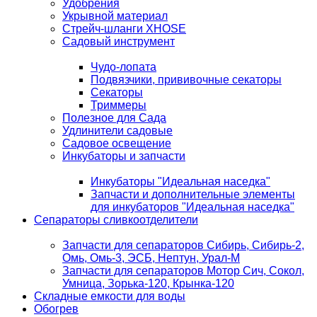
Удобрения
Укрывной материал
Стрейч-шланги XHOSE
Садовый инструмент
Чудо-лопата
Подвязчики, прививочные секаторы
Секаторы
Триммеры
Полезное для Сада
Удлинители садовые
Садовое освещение
Инкубаторы и запчасти
Инкубаторы "Идеальная наседка"
Запчасти и дополнительные элементы
для инкубаторов "Идеальная наседка"
Сепараторы сливкоотделители
Запчасти для сепараторов Сибирь, Сибирь-2,
Омь, Омь-3, ЭСБ, Нептун, Урал-М
Запчасти для сепараторов Мотор Сич, Сокол,
Умница, Зорька-120, Крынка-120
Складные емкости для воды
Обогрев