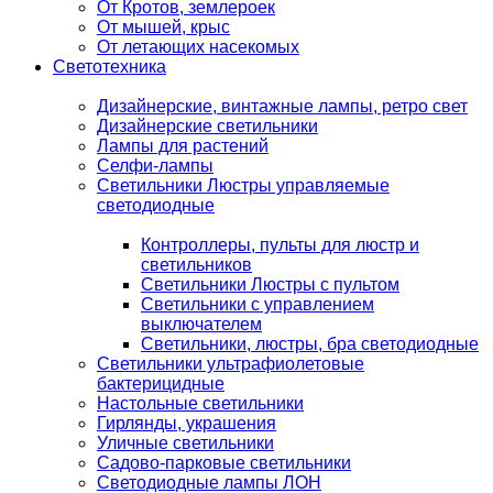
От Кротов, землероек
От мышей, крыс
От летающих насекомых
Светотехника
Дизайнерские, винтажные лампы, ретро свет
Дизайнерские светильники
Лампы для растений
Селфи-лампы
Светильники Люстры управляемые
светодиодные
Контроллеры, пульты для люстр и
светильников
Светильники Люстры с пультом
Светильники с управлением
выключателем
Светильники, люстры, бра светодиодные
Светильники ультрафиолетовые
бактерицидные
Настольные светильники
Гирлянды, украшения
Уличные светильники
Садово-парковые светильники
Светодиодные лампы ЛОН