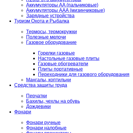
Аккумуляторы AA (пальчиковые)
Аккумуляторы AAA (мизинчиковые)
Зарядные устройства
Туризм Охота и Рыбалка
Термосы, термокружки
Полезные мелочи
Газовое оборудование
Горелки газовые
Настольные газовые плиты
Газовые обогреватели
Плиты портативные
Переходники для газового оборудования
Мангалы, коптильни
Средства защиты труда
Перчатки
Бахилы, чехлы на обувь
Дождевики
Фонари
Фонари ручные
Фонари налобные