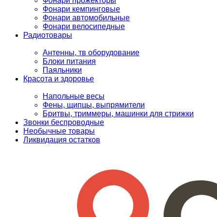
Фонари прожекторы
Фонари кемпинговые
Фонари автомобильные
Фонари велосипедные
Радиотовары
Антенны, тв оборудование
Блоки питания
Паяльники
Красота и здоровье
Напольные весы
Фены, щипцы, выпрямители
Бритвы, триммеры, машинки для стрижки
Звонки беспроводные
Необычные товары
Ликвидация остатков