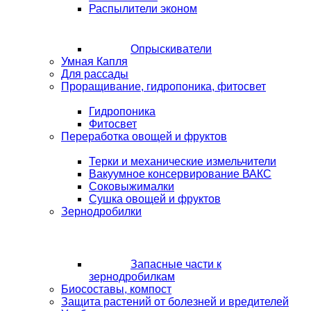
Распылители эконом
Опрыскиватели
Умная Капля
Для рассады
Проращивание, гидропоника, фитосвет
Гидропоника
Фитосвет
Переработка овощей и фруктов
Терки и механические измельчители
Вакуумное консервирование ВАКС
Соковыжималки
Сушка овощей и фруктов
Зернодробилки
Запасные части к
зернодробилкам
Биосоставы, компост
Защита растений от болезней и вредителей