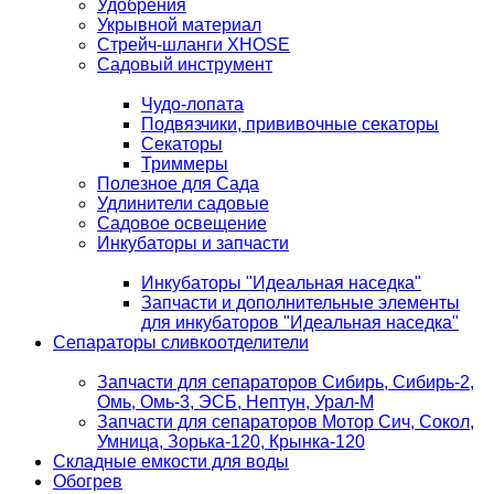
Удобрения
Укрывной материал
Стрейч-шланги XHOSE
Садовый инструмент
Чудо-лопата
Подвязчики, прививочные секаторы
Секаторы
Триммеры
Полезное для Сада
Удлинители садовые
Садовое освещение
Инкубаторы и запчасти
Инкубаторы "Идеальная наседка"
Запчасти и дополнительные элементы
для инкубаторов "Идеальная наседка"
Сепараторы сливкоотделители
Запчасти для сепараторов Сибирь, Сибирь-2,
Омь, Омь-3, ЭСБ, Нептун, Урал-М
Запчасти для сепараторов Мотор Сич, Сокол,
Умница, Зорька-120, Крынка-120
Складные емкости для воды
Обогрев