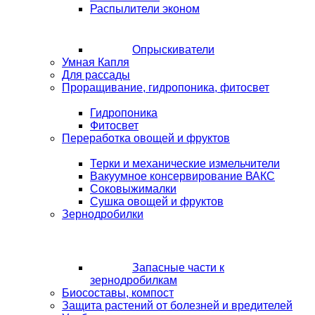
Распылители эконом
Опрыскиватели
Умная Капля
Для рассады
Проращивание, гидропоника, фитосвет
Гидропоника
Фитосвет
Переработка овощей и фруктов
Терки и механические измельчители
Вакуумное консервирование ВАКС
Соковыжималки
Сушка овощей и фруктов
Зернодробилки
Запасные части к
зернодробилкам
Биосоставы, компост
Защита растений от болезней и вредителей