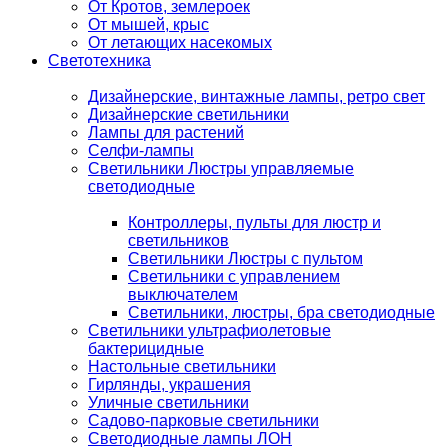
От Кротов, землероек
От мышей, крыс
От летающих насекомых
Светотехника
Дизайнерские, винтажные лампы, ретро свет
Дизайнерские светильники
Лампы для растений
Селфи-лампы
Светильники Люстры управляемые
светодиодные
Контроллеры, пульты для люстр и
светильников
Светильники Люстры с пультом
Светильники с управлением
выключателем
Светильники, люстры, бра светодиодные
Светильники ультрафиолетовые
бактерицидные
Настольные светильники
Гирлянды, украшения
Уличные светильники
Садово-парковые светильники
Светодиодные лампы ЛОН