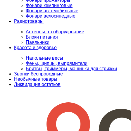
Фонари прожекторы
Фонари кемпинговые
Фонари автомобильные
Фонари велосипедные
Радиотовары
Антенны, тв оборудование
Блоки питания
Паяльники
Красота и здоровье
Напольные весы
Фены, щипцы, выпрямители
Бритвы, триммеры, машинки для стрижки
Звонки беспроводные
Необычные товары
Ликвидация остатков