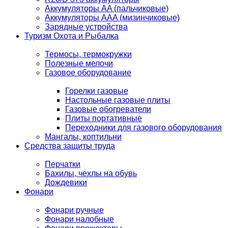
Аккумуляторы AA (пальчиковые)
Аккумуляторы AAA (мизинчиковые)
Зарядные устройства
Туризм Охота и Рыбалка
Термосы, термокружки
Полезные мелочи
Газовое оборудование
Горелки газовые
Настольные газовые плиты
Газовые обогреватели
Плиты портативные
Переходники для газового оборудования
Мангалы, коптильни
Средства защиты труда
Перчатки
Бахилы, чехлы на обувь
Дождевики
Фонари
Фонари ручные
Фонари налобные