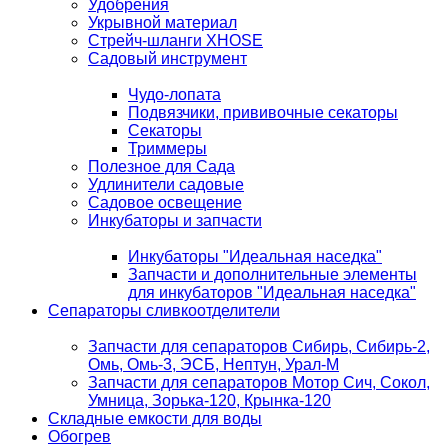
Удобрения
Укрывной материал
Стрейч-шланги XHOSE
Садовый инструмент
Чудо-лопата
Подвязчики, прививочные секаторы
Секаторы
Триммеры
Полезное для Сада
Удлинители садовые
Садовое освещение
Инкубаторы и запчасти
Инкубаторы "Идеальная наседка"
Запчасти и дополнительные элементы
для инкубаторов "Идеальная наседка"
Сепараторы сливкоотделители
Запчасти для сепараторов Сибирь, Сибирь-2,
Омь, Омь-3, ЭСБ, Нептун, Урал-М
Запчасти для сепараторов Мотор Сич, Сокол,
Умница, Зорька-120, Крынка-120
Складные емкости для воды
Обогрев