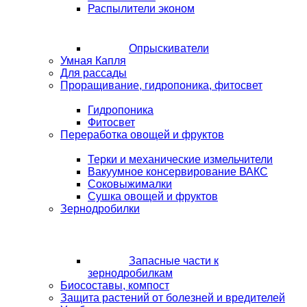
Распылители эконом
Опрыскиватели
Умная Капля
Для рассады
Проращивание, гидропоника, фитосвет
Гидропоника
Фитосвет
Переработка овощей и фруктов
Терки и механические измельчители
Вакуумное консервирование ВАКС
Соковыжималки
Сушка овощей и фруктов
Зернодробилки
Запасные части к
зернодробилкам
Биосоставы, компост
Защита растений от болезней и вредителей