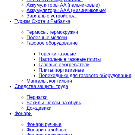
Аккумуляторы AA (пальчиковые)
Аккумуляторы AAA (мизинчиковые)
Зарядные устройства
Туризм Охота и Рыбалка
Термосы, термокружки
Полезные мелочи
Газовое оборудование
Горелки газовые
Настольные газовые плиты
Газовые обогреватели
Плиты портативные
Переходники для газового оборудования
Мангалы, коптильни
Средства защиты труда
Перчатки
Бахилы, чехлы на обувь
Дождевики
Фонари
Фонари ручные
Фонари налобные