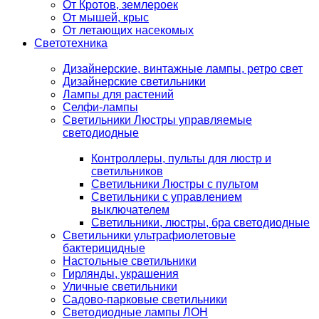
От Кротов, землероек
От мышей, крыс
От летающих насекомых
Светотехника
Дизайнерские, винтажные лампы, ретро свет
Дизайнерские светильники
Лампы для растений
Селфи-лампы
Светильники Люстры управляемые
светодиодные
Контроллеры, пульты для люстр и
светильников
Светильники Люстры с пультом
Светильники с управлением
выключателем
Светильники, люстры, бра светодиодные
Светильники ультрафиолетовые
бактерицидные
Настольные светильники
Гирлянды, украшения
Уличные светильники
Садово-парковые светильники
Светодиодные лампы ЛОН