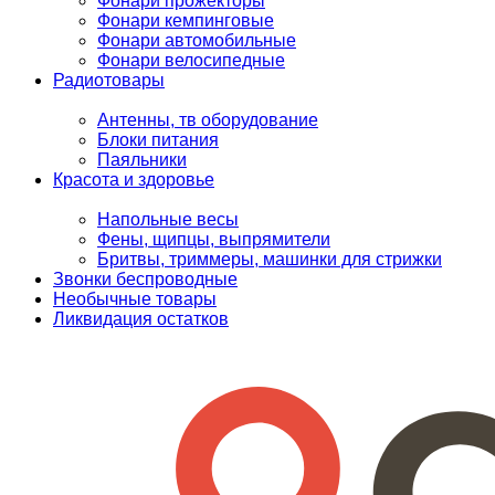
Фонари прожекторы
Фонари кемпинговые
Фонари автомобильные
Фонари велосипедные
Радиотовары
Антенны, тв оборудование
Блоки питания
Паяльники
Красота и здоровье
Напольные весы
Фены, щипцы, выпрямители
Бритвы, триммеры, машинки для стрижки
Звонки беспроводные
Необычные товары
Ликвидация остатков