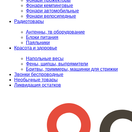
Фонари прожекторы
Фонари кемпинговые
Фонари автомобильные
Фонари велосипедные
Радиотовары
Антенны, тв оборудование
Блоки питания
Паяльники
Красота и здоровье
Напольные весы
Фены, щипцы, выпрямители
Бритвы, триммеры, машинки для стрижки
Звонки беспроводные
Необычные товары
Ликвидация остатков