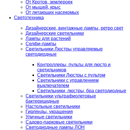
От Кротов, землероек
От мышей, крыс
От летающих насекомых
Светотехника
Дизайнерские, винтажные лампы, ретро свет
Дизайнерские светильники
Лампы для растений
Селфи-лампы
Светильники Люстры управляемые
светодиодные
Контроллеры, пульты для люстр и
светильников
Светильники Люстры с пультом
Светильники с управлением
выключателем
Светильники, люстры, бра светодиодные
Светильники ультрафиолетовые
бактерицидные
Настольные светильники
Гирлянды, украшения
Уличные светильники
Садово-парковые светильники
Светодиодные лампы ЛОН