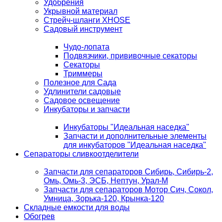
Удобрения
Укрывной материал
Стрейч-шланги XHOSE
Садовый инструмент
Чудо-лопата
Подвязчики, прививочные секаторы
Секаторы
Триммеры
Полезное для Сада
Удлинители садовые
Садовое освещение
Инкубаторы и запчасти
Инкубаторы "Идеальная наседка"
Запчасти и дополнительные элементы
для инкубаторов "Идеальная наседка"
Сепараторы сливкоотделители
Запчасти для сепараторов Сибирь, Сибирь-2,
Омь, Омь-3, ЭСБ, Нептун, Урал-М
Запчасти для сепараторов Мотор Сич, Сокол,
Умница, Зорька-120, Крынка-120
Складные емкости для воды
Обогрев