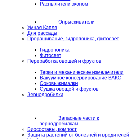
Распылители эконом
Опрыскиватели
Умная Капля
Для рассады
Проращивание, гидропоника, фитосвет
Гидропоника
Фитосвет
Переработка овощей и фруктов
Терки и механические измельчители
Вакуумное консервирование ВАКС
Соковыжималки
Сушка овощей и фруктов
Зернодробилки
Запасные части к
зернодробилкам
Биосоставы, компост
Защита растений от болезней и вредителей