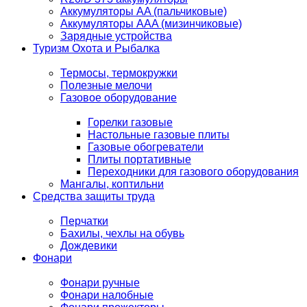
Аккумуляторы AA (пальчиковые)
Аккумуляторы AAA (мизинчиковые)
Зарядные устройства
Туризм Охота и Рыбалка
Термосы, термокружки
Полезные мелочи
Газовое оборудование
Горелки газовые
Настольные газовые плиты
Газовые обогреватели
Плиты портативные
Переходники для газового оборудования
Мангалы, коптильни
Средства защиты труда
Перчатки
Бахилы, чехлы на обувь
Дождевики
Фонари
Фонари ручные
Фонари налобные