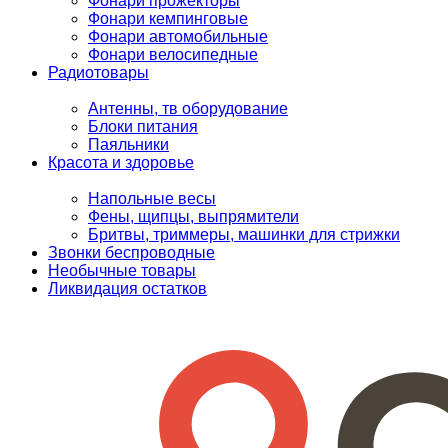
Фонари прожекторы
Фонари кемпинговые
Фонари автомобильные
Фонари велосипедные
Радиотовары
Антенны, тв оборудование
Блоки питания
Паяльники
Красота и здоровье
Напольные весы
Фены, щипцы, выпрямители
Бритвы, триммеры, машинки для стрижки
Звонки беспроводные
Необычные товары
Ликвидация остатков