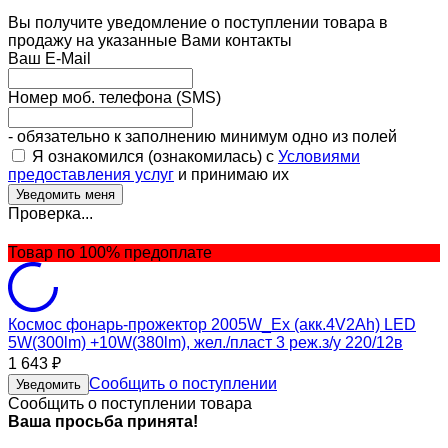
Вы получите уведомление о поступлении товара в
продажу на указанные Вами контакты
Ваш E-Mail
Номер моб. телефона (SMS)
- обязательно к заполнению минимум одно из полей
Я ознакомился (ознакомилась) с
Условиями
предоставления услуг
и принимаю их
Проверка...
Товар по 100% предоплате
Космос фонарь-прожектор 2005W_Ex (акк.4V2Ah) LED
5W(300lm) +10W(380lm), жел./пласт 3 реж.з/у 220/12в
1 643
₽
Сообщить о поступлении
Уведомить
Сообщить о поступлении товара
Ваша просьба принята!