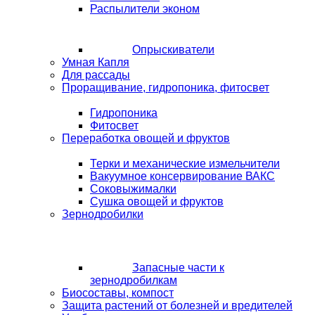
Распылители эконом
Опрыскиватели
Умная Капля
Для рассады
Проращивание, гидропоника, фитосвет
Гидропоника
Фитосвет
Переработка овощей и фруктов
Терки и механические измельчители
Вакуумное консервирование ВАКС
Соковыжималки
Сушка овощей и фруктов
Зернодробилки
Запасные части к
зернодробилкам
Биосоставы, компост
Защита растений от болезней и вредителей