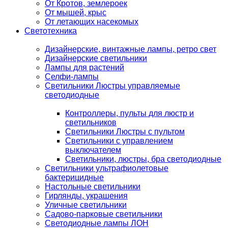
От Кротов, землероек
От мышей, крыс
От летающих насекомых
Светотехника
Дизайнерские, винтажные лампы, ретро свет
Дизайнерские светильники
Лампы для растений
Селфи-лампы
Светильники Люстры управляемые
светодиодные
Контроллеры, пульты для люстр и
светильников
Светильники Люстры с пультом
Светильники с управлением
выключателем
Светильники, люстры, бра светодиодные
Светильники ультрафиолетовые
бактерицидные
Настольные светильники
Гирлянды, украшения
Уличные светильники
Садово-парковые светильники
Светодиодные лампы ЛОН