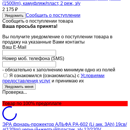
(1500lm), камуфляж/пласт, 2 реж, з/у
2 175
₽
Сообщить о поступлении
Уведомить
Сообщить о поступлении товара
Ваша просьба принята!
Вы получите уведомление о поступлении товара в
продажу на указанные Вами контакты
Ваш E-Mail
Номер моб. телефона (SMS)
- обязательно к заполнению минимум одно из полей
Я ознакомился (ознакомилась) с
Условиями
предоставления услуг
и принимаю их
Проверка...
Товар по 100% предоплате
ЭРА фонарь-прожектор АЛЬФА PA-602 (Li акк. 3Ah) 19св/
д(120lm) черный+желтый/пластик, з/у 12/220V