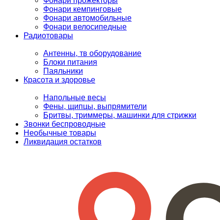
Фонари прожекторы
Фонари кемпинговые
Фонари автомобильные
Фонари велосипедные
Радиотовары
Антенны, тв оборудование
Блоки питания
Паяльники
Красота и здоровье
Напольные весы
Фены, щипцы, выпрямители
Бритвы, триммеры, машинки для стрижки
Звонки беспроводные
Необычные товары
Ликвидация остатков