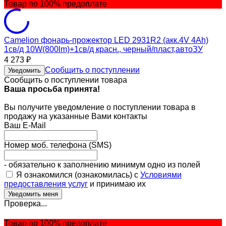
Товар по 100% предоплате
Camelion фонарь-прожектор LED 2931R2 (акк.4V 4Ah)
1св/д 10W(800lm)+1св/д красн., черный/пласт,автоЗУ
4 273
₽
Сообщить о поступлении
Уведомить
Сообщить о поступлении товара
Ваша просьба принята!
Вы получите уведомление о поступлении товара в
продажу на указанные Вами контакты
Ваш E-Mail
Номер моб. телефона (SMS)
- обязательно к заполнению минимум одно из полей
Я ознакомился (ознакомилась) с
Условиями
предоставления услуг
и принимаю их
Проверка...
Товар по 100% предоплате