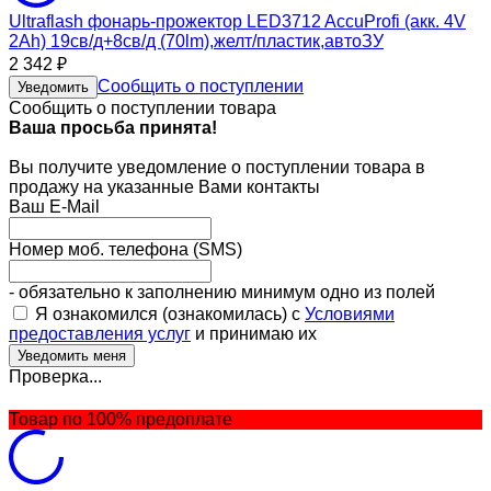
Ultraflash фонарь-прожектор LED3712 AccuProfi (акк. 4V
2Ah) 19св/д+8св/д (70lm),желт/пластик,автоЗУ
2 342
₽
Сообщить о поступлении
Уведомить
Сообщить о поступлении товара
Ваша просьба принята!
Вы получите уведомление о поступлении товара в
продажу на указанные Вами контакты
Ваш E-Mail
Номер моб. телефона (SMS)
- обязательно к заполнению минимум одно из полей
Я ознакомился (ознакомилась) с
Условиями
предоставления услуг
и принимаю их
Проверка...
Товар по 100% предоплате