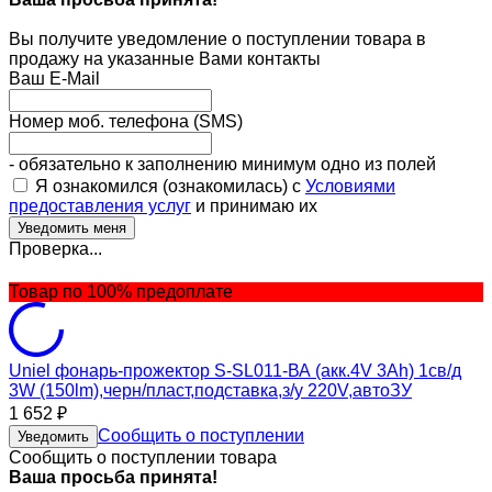
Вы получите уведомление о поступлении товара в
продажу на указанные Вами контакты
Ваш E-Mail
Номер моб. телефона (SMS)
- обязательно к заполнению минимум одно из полей
Я ознакомился (ознакомилась) с
Условиями
предоставления услуг
и принимаю их
Проверка...
Товар по 100% предоплате
Uniel фонарь-прожектор S-SL011-ВА (акк.4V 3Ah) 1св/д
3W (150lm),черн/пласт,подставка,з/у 220V,автоЗУ
1 652
₽
Сообщить о поступлении
Уведомить
Сообщить о поступлении товара
Ваша просьба принята!