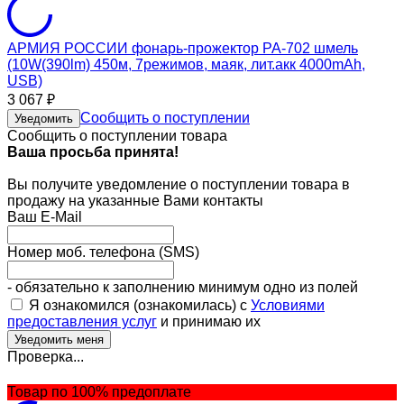
АРМИЯ РОССИИ фонарь-прожектор PA-702 шмель
(10W(390lm) 450м, 7режимов, маяк, лит.акк 4000mAh,
USB)
3 067
₽
Сообщить о поступлении
Уведомить
Сообщить о поступлении товара
Ваша просьба принята!
Вы получите уведомление о поступлении товара в
продажу на указанные Вами контакты
Ваш E-Mail
Номер моб. телефона (SMS)
- обязательно к заполнению минимум одно из полей
Я ознакомился (ознакомилась) с
Условиями
предоставления услуг
и принимаю их
Проверка...
Товар по 100% предоплате