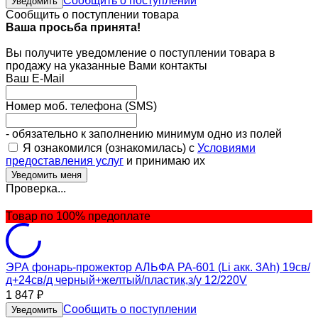
Сообщить о поступлении
Уведомить
Сообщить о поступлении товара
Ваша просьба принята!
Вы получите уведомление о поступлении товара в
продажу на указанные Вами контакты
Ваш E-Mail
Номер моб. телефона (SMS)
- обязательно к заполнению минимум одно из полей
Я ознакомился (ознакомилась) с
Условиями
предоставления услуг
и принимаю их
Проверка...
Товар по 100% предоплате
ЭРА фонарь-прожектор АЛЬФА PA-601 (Li акк. 3Ah) 19св/
д+24св/д черный+желтый/пластик,з/у 12/220V
1 847
₽
Сообщить о поступлении
Уведомить