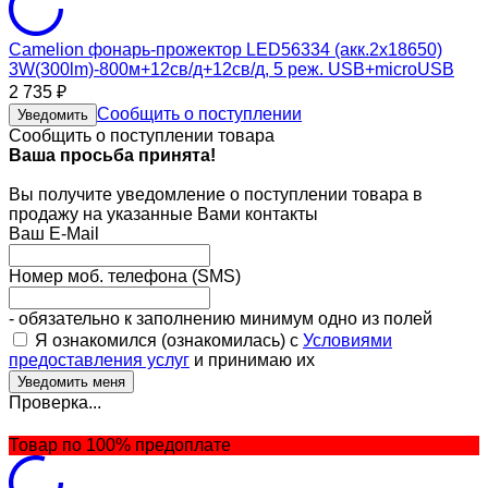
Camelion фонарь-прожектор LED56334 (акк.2x18650)
3W(300lm)-800м+12св/д+12св/д, 5 реж. USB+microUSB
2 735
₽
Сообщить о поступлении
Уведомить
Сообщить о поступлении товара
Ваша просьба принята!
Вы получите уведомление о поступлении товара в
продажу на указанные Вами контакты
Ваш E-Mail
Номер моб. телефона (SMS)
- обязательно к заполнению минимум одно из полей
Я ознакомился (ознакомилась) с
Условиями
предоставления услуг
и принимаю их
Проверка...
Товар по 100% предоплате