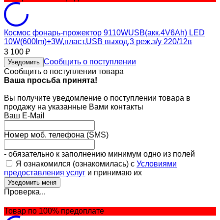
Космос фонарь-прожектор 9110WUSB(акк.4V6Ah) LED
10W(600lm)+3W,пласт,USB выход,3 реж.з/у 220/12в
3 100
₽
Сообщить о поступлении
Уведомить
Сообщить о поступлении товара
Ваша просьба принята!
Вы получите уведомление о поступлении товара в
продажу на указанные Вами контакты
Ваш E-Mail
Номер моб. телефона (SMS)
- обязательно к заполнению минимум одно из полей
Я ознакомился (ознакомилась) с
Условиями
предоставления услуг
и принимаю их
Проверка...
Товар по 100% предоплате