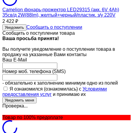
Camelion фонарь-прожектор LED29315 (акк. 6V 4Ah)
35св/д 2W(88lm), желтый+черный/пластик. з/у 220V
2 422
₽
Сообщить о поступлении
Уведомить
Сообщить о поступлении товара
Ваша просьба принята!
Вы получите уведомление о поступлении товара в
продажу на указанные Вами контакты
Ваш E-Mail
Номер моб. телефона (SMS)
- обязательно к заполнению минимум одно из полей
Я ознакомился (ознакомилась) с
Условиями
предоставления услуг
и принимаю их
Проверка...
Товар по 100% предоплате