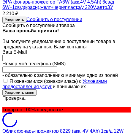
ЭРА фонарь-прожектор FA6W (акк.4V 4.5Ah) 6св/д
6W+1св/д(красн),желт+черн/пласт,з/у 220V,автоЗУ
2 210
₽
Сообщить о поступлении
Уведомить
Сообщить о поступлении товара
Ваша просьба принята!
Вы получите уведомление о поступлении товара в
продажу на указанные Вами контакты
Ваш E-Mail
Номер моб. телефона (SMS)
- обязательно к заполнению минимум одно из полей
Я ознакомился (ознакомилась) с
Условиями
предоставления услуг
и принимаю их
Проверка...
Товар по 100% предоплате
Облик фонарь-прожектор 8229 (акк. 4V 4Ah) 1св/д 12W