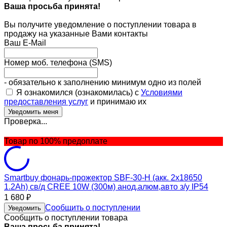
Ваша просьба принята!
Вы получите уведомление о поступлении товара в
продажу на указанные Вами контакты
Ваш E-Mail
Номер моб. телефона (SMS)
- обязательно к заполнению минимум одно из полей
Я ознакомился (ознакомилась) с
Условиями
предоставления услуг
и принимаю их
Проверка...
Товар по 100% предоплате
Smartbuy фонарь-прожектор SBF-30-H (акк. 2x18650
1.2Ah) св/д CREE 10W (300м) анод.алюм,авто з/у IP54
1 680
₽
Сообщить о поступлении
Уведомить
Сообщить о поступлении товара
Ваша просьба принята!