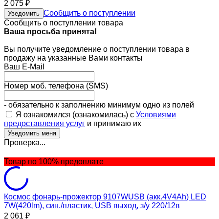
2 075
₽
Сообщить о поступлении
Уведомить
Сообщить о поступлении товара
Ваша просьба принята!
Вы получите уведомление о поступлении товара в
продажу на указанные Вами контакты
Ваш E-Mail
Номер моб. телефона (SMS)
- обязательно к заполнению минимум одно из полей
Я ознакомился (ознакомилась) с
Условиями
предоставления услуг
и принимаю их
Проверка...
Товар по 100% предоплате
Космос фонарь-прожектор 9107WUSB (акк.4V4Ah) LED
7W(420lm), син./пластик, USB выход, з/у 220/12в
2 061
₽