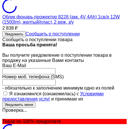
Облик фонарь-прожектор 8228 (акк. 4V 4Ah) 1св/д 12W
(1500lm), желтый/пласт, 2 реж, з/у
2 838
₽
Сообщить о поступлении
Уведомить
Сообщить о поступлении товара
Ваша просьба принята!
Вы получите уведомление о поступлении товара в
продажу на указанные Вами контакты
Ваш E-Mail
Номер моб. телефона (SMS)
- обязательно к заполнению минимум одно из полей
Я ознакомился (ознакомилась) с
Условиями
предоставления услуг
и принимаю их
Проверка...
Товар по 100% предоплате