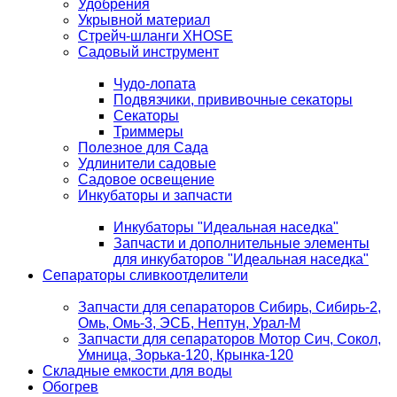
Удобрения
Укрывной материал
Стрейч-шланги XHOSE
Садовый инструмент
Чудо-лопата
Подвязчики, прививочные секаторы
Секаторы
Триммеры
Полезное для Сада
Удлинители садовые
Садовое освещение
Инкубаторы и запчасти
Инкубаторы "Идеальная наседка"
Запчасти и дополнительные элементы
для инкубаторов "Идеальная наседка"
Сепараторы сливкоотделители
Запчасти для сепараторов Сибирь, Сибирь-2,
Омь, Омь-3, ЭСБ, Нептун, Урал-М
Запчасти для сепараторов Мотор Сич, Сокол,
Умница, Зорька-120, Крынка-120
Складные емкости для воды
Обогрев