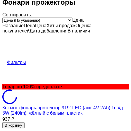
Фонари прожекторы
Сортировать:
Цена
Название
Цена
Цена
Хиты продаж
Оценка
покупателей
Дата добавления
В наличии
Фильтры
Товар по 100% предоплате
Космос фонарь-прожектор 9191LED (акк. 4V 2Ah) 1св/д
3W (240lm), жёлтый с белым пластик
937
₽
В корзину