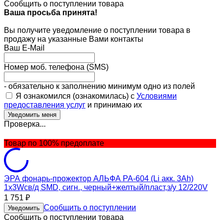
Сообщить о поступлении товара
Ваша просьба принята!
Вы получите уведомление о поступлении товара в
продажу на указанные Вами контакты
Ваш E-Mail
Номер моб. телефона (SMS)
- обязательно к заполнению минимум одно из полей
Я ознакомился (ознакомилась) с
Условиями
предоставления услуг
и принимаю их
Проверка...
Товар по 100% предоплате
ЭРА фонарь-прожектор АЛЬФА PA-604 (Li акк. 3Ah)
1x3Wсв/д SMD, сигн., черный+желтый/пласт,з/у 12/220V
1 751
₽
Сообщить о поступлении
Уведомить
Сообщить о поступлении товара