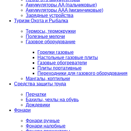
Аккумуляторы AA (пальчиковые)
Аккумуляторы AAA (мизинчиковые)
Зарядные устройства
Туризм Охота и Рыбалка
Термосы, термокружки
Полезные мелочи
Газовое оборудование
Горелки газовые
Настольные газовые плиты
Газовые обогреватели
Плиты портативные
Переходники для газового оборудования
Мангалы, коптильни
Средства защиты труда
Перчатки
Бахилы, чехлы на обувь
Дождевики
Фонари
Фонари ручные
Фонари налобные