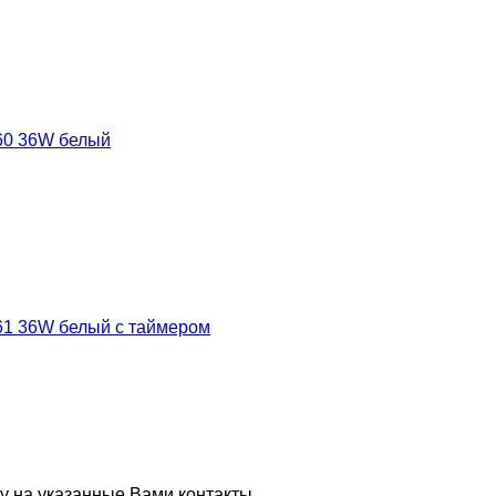
60 36W белый
61 36W белый с таймером
у на указанные Вами контакты