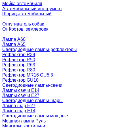
Мойка автомобиля
Автомобильный инструмент
Шприц автомобильный
Отпугиватель собак
От Кротов, землероек
Лампа A60
Лампа A65
Светодиодные лампы-рефлекторы
Рефлектор R39
Рефлектор R50
Рефлектор R63
Рефлектор R80
Рефлектор MR16 GU5.3
Рефлектор GU10
Светодиодные лампы-свечи
Лампы свечи Е14
Лампы свечи Е27
Светодиодные лампы-шары
Лампа шар E27
Лампа шар Е14
Светодиодные лампы мощные
Мощная лампа Руль
Мангалы, коптильни