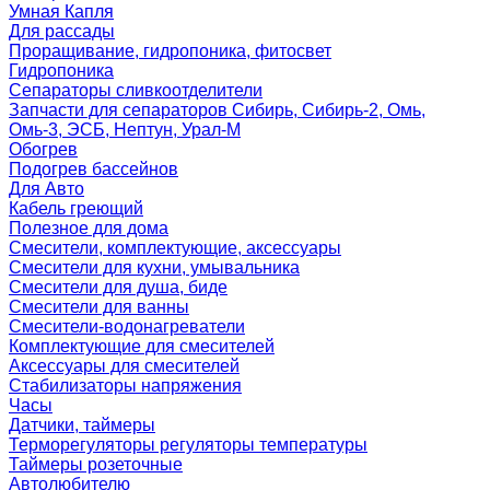
Умная Капля
Для рассады
Проращивание, гидропоника, фитосвет
Гидропоника
Сепараторы сливкоотделители
Запчасти для сепараторов Сибирь, Сибирь-2, Омь,
Омь-3, ЭСБ, Нептун, Урал-М
Обогрев
Подогрев бассейнов
Для Авто
Кабель греющий
Полезное для дома
Смесители, комплектующие, аксессуары
Смесители для кухни, умывальника
Смесители для душа, биде
Смесители для ванны
Смесители-водонагреватели
Комплектующие для смесителей
Аксессуары для смесителей
Стабилизаторы напряжения
Часы
Датчики, таймеры
Терморегуляторы регуляторы температуры
Таймеры розеточные
Автолюбителю