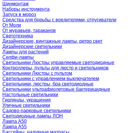
Шинмонтаж
Наборы инструмента
Запуск в мороз
Средства для борьбы с вредителями, отпугиватели
От Моли
От муравьев, тараканов
Светотехника
Дизайнерские, винтажные лампы, ретро свет
Дизайнерские светильники
Лампы для растений
Селфи-лампы
Светильники Люстры управляемые светодиодные
Контроллеры, пульты для люстр и светильников
Светильники Люстры с пультом
Светильники с управлением выключателем
Светильники, люстры, бра светодиодные
Светильники ультрафиолетовые бактерицидные
Настольные светильники
Гирлянды, украшения
Уличные светильники
Садово-парковые светильники
Светодиодные лампы ЛОН
Лампа A50
Лампа A55
Бассейны, надувные матрасы