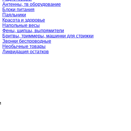
Антенны, тв оборудование
Блоки питания
Паяльники
Красота и здоровье
Напольные весы
Фены, щипцы, выпрямители
Бритвы, триммеры, машинки для стрижки
Звонки беспроводные
Необычные товары
Ликвидация остатков
и