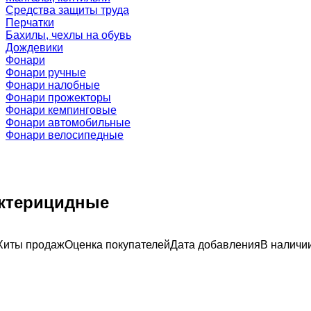
Средства защиты труда
Перчатки
Бахилы, чехлы на обувь
Дождевики
Фонари
Фонари ручные
Фонари налобные
Фонари прожекторы
Фонари кемпинговые
Фонари автомобильные
Фонари велосипедные
актерицидные
Хиты продаж
Оценка
покупателей
Дата добавления
В наличи