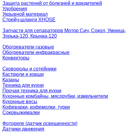
Защита растений от болезней и вредителей
Удобрения
Укрывной материал
Стрейч-шланги XHOSE
Запчасти для сепараторов Мотор Сич, Сокол, Умница,
Зорька-120, Крынка-120
Обогреватели газовые
Обогреватели инфракрасные
Конвекторы
Сковороды и сотейники
Кастрюли и ковши
Казаны
Техника для кухни
Прочая техника для кухни
Кухонные комбайны, мясорубки, измельчители
Кухонные весы
Кофеварки, кофемолки, турки
Соковыжималки
Фотореле (датчик освещенности)
Датчики движения