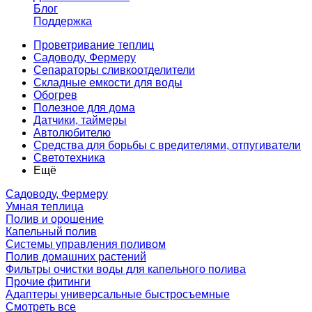
Блог
Поддержка
Проветривание теплиц
Садоводу, Фермеру
Сепараторы сливкоотделители
Складные емкости для воды
Обогрев
Полезное для дома
Датчики, таймеры
Автолюбителю
Средства для борьбы с вредителями, отпугиватели
Светотехника
Ещё
Садоводу, Фермеру
Умная теплица
Полив и орошение
Капельный полив
Системы управления поливом
Полив домашних растений
Фильтры очистки воды для капельного полива
Прочие фитинги
Адаптеры универсальные быстросъемные
Смотреть все