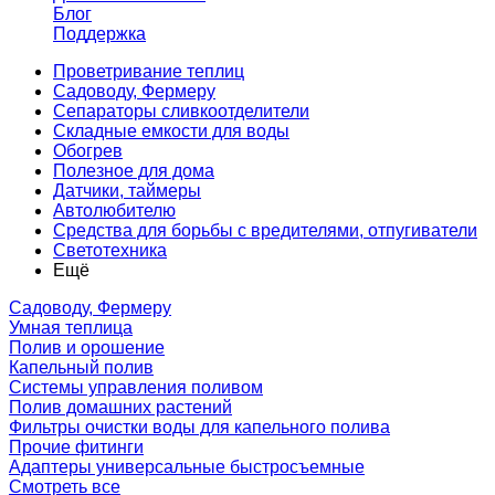
Блог
Поддержка
Проветривание теплиц
Садоводу, Фермеру
Сепараторы сливкоотделители
Складные емкости для воды
Обогрев
Полезное для дома
Датчики, таймеры
Автолюбителю
Средства для борьбы с вредителями, отпугиватели
Светотехника
Ещё
Садоводу, Фермеру
Умная теплица
Полив и орошение
Капельный полив
Системы управления поливом
Полив домашних растений
Фильтры очистки воды для капельного полива
Прочие фитинги
Адаптеры универсальные быстросъемные
Смотреть все