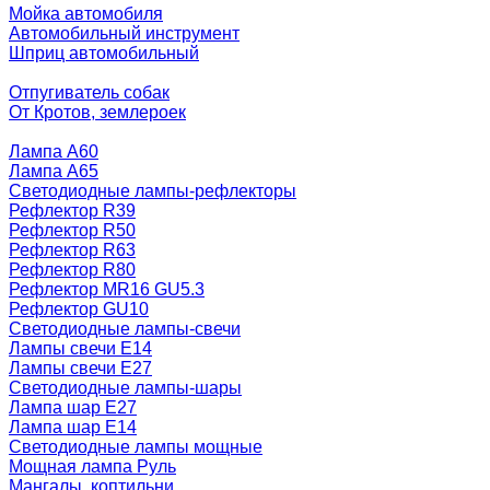
Мойка автомобиля
Автомобильный инструмент
Шприц автомобильный
Отпугиватель собак
От Кротов, землероек
Лампа A60
Лампа A65
Светодиодные лампы-рефлекторы
Рефлектор R39
Рефлектор R50
Рефлектор R63
Рефлектор R80
Рефлектор MR16 GU5.3
Рефлектор GU10
Светодиодные лампы-свечи
Лампы свечи Е14
Лампы свечи Е27
Светодиодные лампы-шары
Лампа шар E27
Лампа шар Е14
Светодиодные лампы мощные
Мощная лампа Руль
Мангалы, коптильни