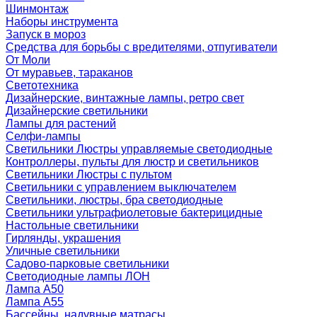
Шинмонтаж
Наборы инструмента
Запуск в мороз
Средства для борьбы с вредителями, отпугиватели
От Моли
От муравьев, тараканов
Светотехника
Дизайнерские, винтажные лампы, ретро свет
Дизайнерские светильники
Лампы для растений
Селфи-лампы
Светильники Люстры управляемые светодиодные
Контроллеры, пульты для люстр и светильников
Светильники Люстры с пультом
Светильники с управлением выключателем
Светильники, люстры, бра светодиодные
Светильники ультрафиолетовые бактерицидные
Настольные светильники
Гирлянды, украшения
Уличные светильники
Садово-парковые светильники
Светодиодные лампы ЛОН
Лампа A50
Лампа A55
Бассейны, надувные матрасы