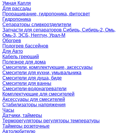
Умная Капля
Для рассады
Проращивание, гидропоника, фитосвет
Гидропоника
Сепараторы сливкоотделители
Запчасти для сепараторов Сибирь, Сибирь-2, Омь,
Омь-3, ЭСБ, Нептун, Урал-М
Обогрев
Подогрев бассейнов
Для Авто
Кабель греющий
Полезное для дома
Смесители, комплектующие, аксессуары
Смесители для кухни, умывальника
Смесители для душа, биде
Смесители для ванны
Смесители-водонагреватели
Комплектующие для смесителей
Аксессуары для смесителей
Стабилизаторы напряжения
Часы
Датчики, таймеры
Терморегуляторы регуляторы температуры
Таймеры розеточные
Автолюбителю