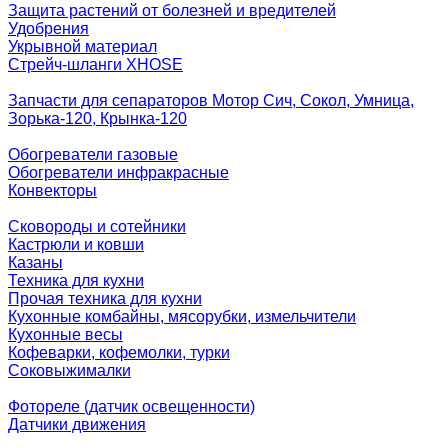
Защита растений от болезней и вредителей
Удобрения
Укрывной материал
Стрейч-шланги XHOSE
Запчасти для сепараторов Мотор Сич, Сокол, Умница,
Зорька-120, Крынка-120
Обогреватели газовые
Обогреватели инфракрасные
Конвекторы
Сковороды и сотейники
Кастрюли и ковши
Казаны
Техника для кухни
Прочая техника для кухни
Кухонные комбайны, мясорубки, измельчители
Кухонные весы
Кофеварки, кофемолки, турки
Соковыжималки
Фотореле (датчик освещенности)
Датчики движения