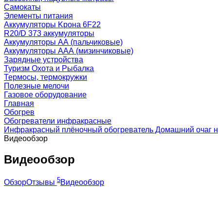
Самокаты
Элементы питания
Аккумуляторы Kрона 6F22
R20/D 373 аккумуляторы
Аккумуляторы AA (пальчиковые)
Аккумуляторы AAA (мизинчиковые)
Зарядные устройства
Туризм Охота и Рыбалка
Термосы, термокружки
Полезные мелочи
Газовое оборудование
Главная
Обогрев
Обогреватели инфракрасные
Инфракрасный плёночный обогреватель Домашний очаг 
Видеообзор
Видеообзор
5
Обзор
Отзывы
Видеообзор