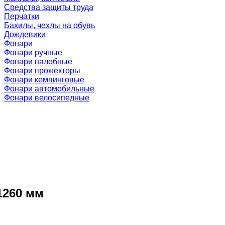
Средства защиты труда
Перчатки
Бахилы, чехлы на обувь
Дождевики
Фонари
Фонари ручные
Фонари налобные
Фонари прожекторы
Фонари кемпинговые
Фонари автомобильные
Фонари велосипедные
1260 мм