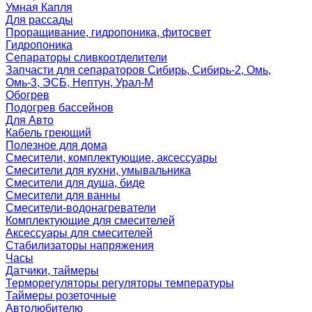
Умная Капля
Для рассады
Проращивание, гидропоника, фитосвет
Гидропоника
Сепараторы сливкоотделители
Запчасти для сепараторов Сибирь, Сибирь-2, Омь,
Омь-3, ЭСБ, Нептун, Урал-М
Обогрев
Подогрев бассейнов
Для Авто
Кабель греющий
Полезное для дома
Смесители, комплектующие, аксессуары
Смесители для кухни, умывальника
Смесители для душа, биде
Смесители для ванны
Смесители-водонагреватели
Комплектующие для смесителей
Аксессуары для смесителей
Стабилизаторы напряжения
Часы
Датчики, таймеры
Терморегуляторы регуляторы температуры
Таймеры розеточные
Автолюбителю