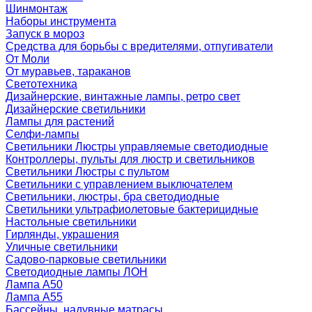
Шинмонтаж
Наборы инструмента
Запуск в мороз
Средства для борьбы с вредителями, отпугиватели
От Моли
От муравьев, тараканов
Светотехника
Дизайнерские, винтажные лампы, ретро свет
Дизайнерские светильники
Лампы для растений
Селфи-лампы
Светильники Люстры управляемые светодиодные
Контроллеры, пульты для люстр и светильников
Светильники Люстры с пультом
Светильники с управлением выключателем
Светильники, люстры, бра светодиодные
Светильники ультрафиолетовые бактерицидные
Настольные светильники
Гирлянды, украшения
Уличные светильники
Садово-парковые светильники
Светодиодные лампы ЛОН
Лампа A50
Лампа A55
Бассейны, надувные матрасы