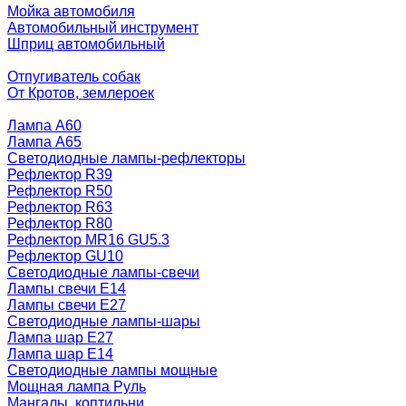
Мойка автомобиля
Автомобильный инструмент
Шприц автомобильный
Отпугиватель собак
От Кротов, землероек
Лампа A60
Лампа A65
Светодиодные лампы-рефлекторы
Рефлектор R39
Рефлектор R50
Рефлектор R63
Рефлектор R80
Рефлектор MR16 GU5.3
Рефлектор GU10
Светодиодные лампы-свечи
Лампы свечи Е14
Лампы свечи Е27
Светодиодные лампы-шары
Лампа шар E27
Лампа шар Е14
Светодиодные лампы мощные
Мощная лампа Руль
Мангалы, коптильни