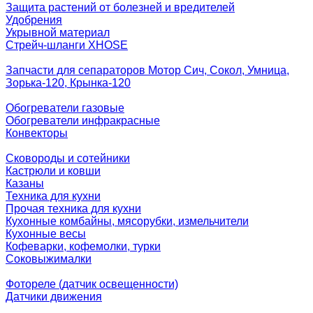
Защита растений от болезней и вредителей
Удобрения
Укрывной материал
Стрейч-шланги XHOSE
Запчасти для сепараторов Мотор Сич, Сокол, Умница,
Зорька-120, Крынка-120
Обогреватели газовые
Обогреватели инфракрасные
Конвекторы
Сковороды и сотейники
Кастрюли и ковши
Казаны
Техника для кухни
Прочая техника для кухни
Кухонные комбайны, мясорубки, измельчители
Кухонные весы
Кофеварки, кофемолки, турки
Соковыжималки
Фотореле (датчик освещенности)
Датчики движения