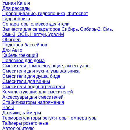
Умная Капля
Для рассады
Проращивание, гидропоника, фитосвет
Гидропоника
Сепараторы сливкоотделители
Запчасти для сепараторов Сибирь, Сибирь-2, Омь,
Омь-3, ЭСБ, Нептун, Урал-М
Обогрев
Подогрев бассейнов
Для Авто
Кабель греющий
Полезное для дома
Смесители, комплектующие, аксессуары
Смесители для кухни, умывальника
Смесители для душа, биде
Смесители для ванны
Смесители-водонагреватели
Комплектующие для смесителей
Аксессуары для смесителей
Стабилизаторы напряжения
Часы
Датчики, таймеры
Терморегуляторы регуляторы температуры
Таймеры розеточные
Автолюбителю