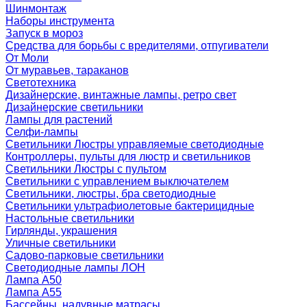
Шинмонтаж
Наборы инструмента
Запуск в мороз
Средства для борьбы с вредителями, отпугиватели
От Моли
От муравьев, тараканов
Светотехника
Дизайнерские, винтажные лампы, ретро свет
Дизайнерские светильники
Лампы для растений
Селфи-лампы
Светильники Люстры управляемые светодиодные
Контроллеры, пульты для люстр и светильников
Светильники Люстры с пультом
Светильники с управлением выключателем
Светильники, люстры, бра светодиодные
Светильники ультрафиолетовые бактерицидные
Настольные светильники
Гирлянды, украшения
Уличные светильники
Садово-парковые светильники
Светодиодные лампы ЛОН
Лампа A50
Лампа A55
Бассейны, надувные матрасы