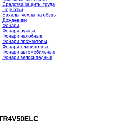
Средства защиты труда
Перчатки
Бахилы, чехлы на обувь
Дождевики
Фонари
Фонари ручные
Фонари налобные
Фонари прожекторы
Фонари кемпинговые
Фонари автомобильные
Фонари велосипедные
t TR4V50ELC