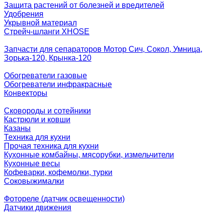
Защита растений от болезней и вредителей
Удобрения
Укрывной материал
Стрейч-шланги XHOSE
Запчасти для сепараторов Мотор Сич, Сокол, Умница,
Зорька-120, Крынка-120
Обогреватели газовые
Обогреватели инфракрасные
Конвекторы
Сковороды и сотейники
Кастрюли и ковши
Казаны
Техника для кухни
Прочая техника для кухни
Кухонные комбайны, мясорубки, измельчители
Кухонные весы
Кофеварки, кофемолки, турки
Соковыжималки
Фотореле (датчик освещенности)
Датчики движения