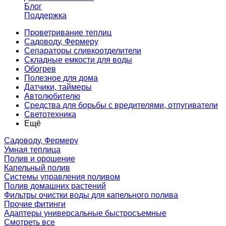
Блог
Поддержка
Проветривание теплиц
Садоводу, Фермеру
Сепараторы сливкоотделители
Складные емкости для воды
Обогрев
Полезное для дома
Датчики, таймеры
Автолюбителю
Средства для борьбы с вредителями, отпугиватели
Светотехника
Ещё
Садоводу, Фермеру
Умная теплица
Полив и орошение
Капельный полив
Системы управления поливом
Полив домашних растений
Фильтры очистки воды для капельного полива
Прочие фитинги
Адаптеры универсальные быстросъемные
Смотреть все