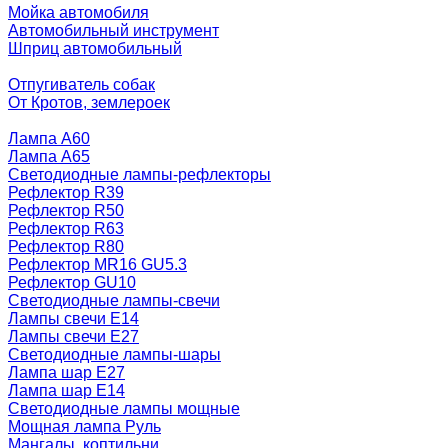
Мойка автомобиля
Автомобильный инструмент
Шприц автомобильный
Отпугиватель собак
От Кротов, землероек
Лампа A60
Лампа A65
Светодиодные лампы-рефлекторы
Рефлектор R39
Рефлектор R50
Рефлектор R63
Рефлектор R80
Рефлектор MR16 GU5.3
Рефлектор GU10
Светодиодные лампы-свечи
Лампы свечи Е14
Лампы свечи Е27
Светодиодные лампы-шары
Лампа шар E27
Лампа шар Е14
Светодиодные лампы мощные
Мощная лампа Руль
Мангалы, коптильни