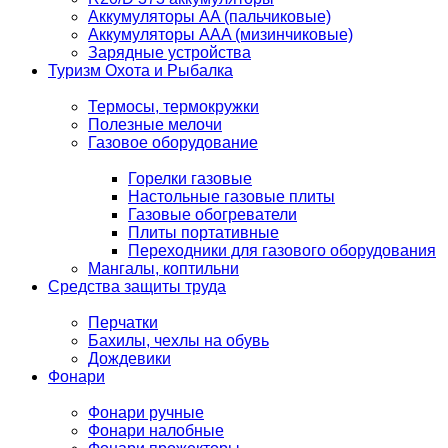
Аккумуляторы AA (пальчиковые)
Аккумуляторы AAA (мизинчиковые)
Зарядные устройства
Туризм Охота и Рыбалка
Термосы, термокружки
Полезные мелочи
Газовое оборудование
Горелки газовые
Настольные газовые плиты
Газовые обогреватели
Плиты портативные
Переходники для газового оборудования
Мангалы, коптильни
Средства защиты труда
Перчатки
Бахилы, чехлы на обувь
Дождевики
Фонари
Фонари ручные
Фонари налобные