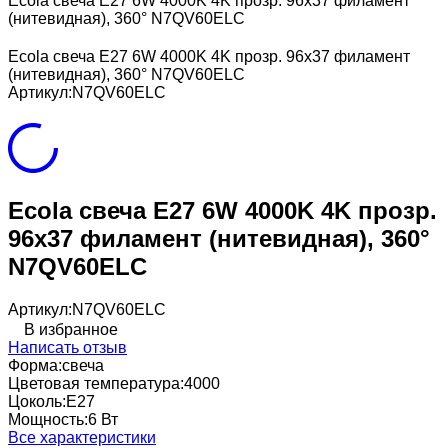
Ecola свеча E27 6W 4000K 4K прозр. 96x37 филамент
(нитевидная), 360° N7QV60ELC
Ecola свеча E27 6W 4000K 4K прозр. 96x37 филамент
(нитевидная), 360° N7QV60ELC
Артикул:
N7QV60ELC
Ecola свеча E27 6W 4000K 4K прозр.
96x37 филамент (нитевидная), 360°
N7QV60ELC
Артикул:
N7QV60ELC
В избранное
Написать отзыв
Форма:
свеча
Цветовая температура:
4000
Цоколь:
E27
Мощность:
6 Вт
Все характеристики