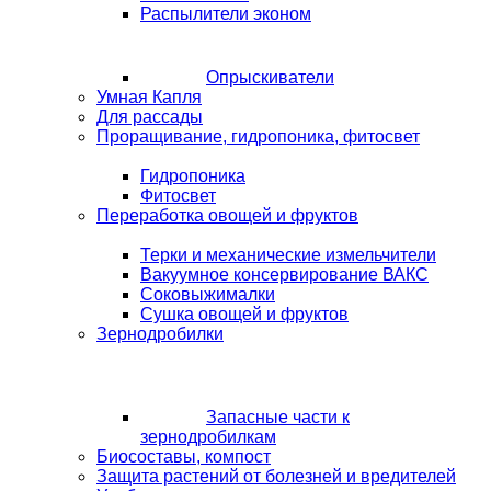
Распылители эконом
Опрыскиватели
Умная Капля
Для рассады
Проращивание, гидропоника, фитосвет
Гидропоника
Фитосвет
Переработка овощей и фруктов
Терки и механические измельчители
Вакуумное консервирование ВАКС
Соковыжималки
Сушка овощей и фруктов
Зернодробилки
Запасные части к
зернодробилкам
Биосоставы, компост
Защита растений от болезней и вредителей