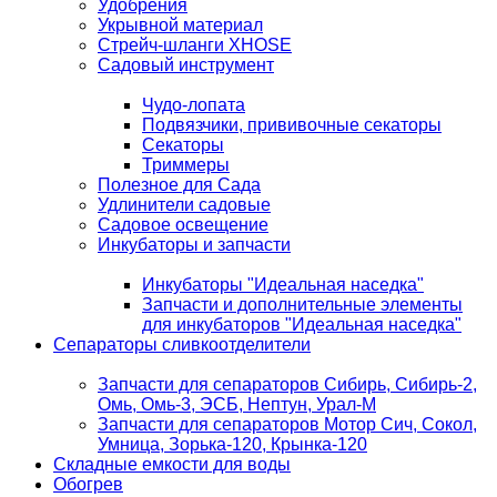
Удобрения
Укрывной материал
Стрейч-шланги XHOSE
Садовый инструмент
Чудо-лопата
Подвязчики, прививочные секаторы
Секаторы
Триммеры
Полезное для Сада
Удлинители садовые
Садовое освещение
Инкубаторы и запчасти
Инкубаторы "Идеальная наседка"
Запчасти и дополнительные элементы
для инкубаторов "Идеальная наседка"
Сепараторы сливкоотделители
Запчасти для сепараторов Сибирь, Сибирь-2,
Омь, Омь-3, ЭСБ, Нептун, Урал-М
Запчасти для сепараторов Мотор Сич, Сокол,
Умница, Зорька-120, Крынка-120
Складные емкости для воды
Обогрев