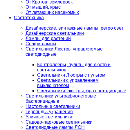
От Кротов, землероек
От мышей, крыс
От летающих насекомых
Светотехника
Дизайнерские, винтажные лампы, ретро свет
Дизайнерские светильники
Лампы для растений
Селфи-лампы
Светильники Люстры управляемые
светодиодные
Контроллеры, пульты для люстр и
светильников
Светильники Люстры с пультом
Светильники с управлением
выключателем
Светильники, люстры, бра светодиодные
Светильники ультрафиолетовые
бактерицидные
Настольные светильники
Гирлянды, украшения
Уличные светильники
Садово-парковые светильники
Светодиодные лампы ЛОН