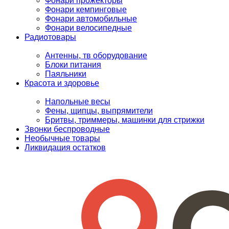
Фонари прожекторы
Фонари кемпинговые
Фонари автомобильные
Фонари велосипедные
Радиотовары
Антенны, тв оборудование
Блоки питания
Паяльники
Красота и здоровье
Напольные весы
Фены, щипцы, выпрямители
Бритвы, триммеры, машинки для стрижки
Звонки беспроводные
Необычные товары
Ликвидация остатков