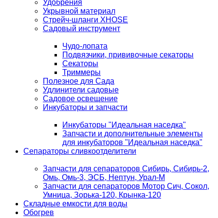
Удобрения
Укрывной материал
Стрейч-шланги XHOSE
Садовый инструмент
Чудо-лопата
Подвязчики, прививочные секаторы
Секаторы
Триммеры
Полезное для Сада
Удлинители садовые
Садовое освещение
Инкубаторы и запчасти
Инкубаторы "Идеальная наседка"
Запчасти и дополнительные элементы
для инкубаторов "Идеальная наседка"
Сепараторы сливкоотделители
Запчасти для сепараторов Сибирь, Сибирь-2,
Омь, Омь-3, ЭСБ, Нептун, Урал-М
Запчасти для сепараторов Мотор Сич, Сокол,
Умница, Зорька-120, Крынка-120
Складные емкости для воды
Обогрев