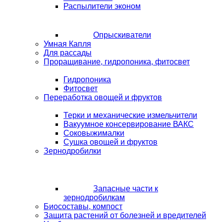
Распылители эконом
Опрыскиватели
Умная Капля
Для рассады
Проращивание, гидропоника, фитосвет
Гидропоника
Фитосвет
Переработка овощей и фруктов
Терки и механические измельчители
Вакуумное консервирование ВАКС
Соковыжималки
Сушка овощей и фруктов
Зернодробилки
Запасные части к
зернодробилкам
Биосоставы, компост
Защита растений от болезней и вредителей