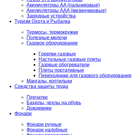
Аккумуляторы AA (пальчиковые)
Аккумуляторы AAA (мизинчиковые)
Зарядные устройства
Туризм Охота и Рыбалка
Термосы, термокружки
Полезные мелочи
Газовое оборудование
Горелки газовые
Настольные газовые плиты
Газовые обогреватели
Плиты портативные
Переходники для газового оборудования
Мангалы, коптильни
Средства защиты труда
Перчатки
Бахилы, чехлы на обувь
Дождевики
Фонари
Фонари ручные
Фонари налобные