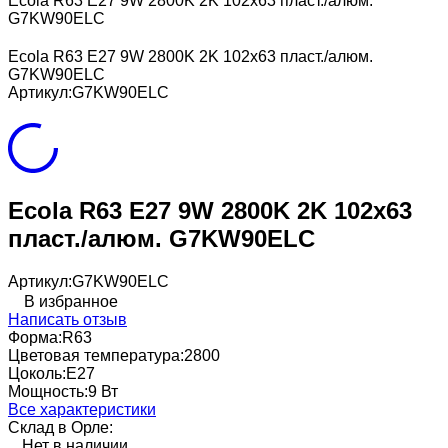
Ecola R63 E27 9W 2800K 2K 102x63 пласт./алюм.
G7KW90ELC
Ecola R63 E27 9W 2800K 2K 102x63 пласт./алюм.
G7KW90ELC
Артикул:
G7KW90ELC
Ecola R63 E27 9W 2800K 2K 102x63
пласт./алюм. G7KW90ELC
Артикул:
G7KW90ELC
В избранное
Написать отзыв
Форма:
R63
Цветовая температура:
2800
Цоколь:
E27
Мощность:
9 Вт
Все характеристики
Склад в Орле:
Нет в наличии