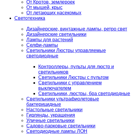
От Кротов, землероек
От мышей, крыс
От летающих насекомых
Светотехника
Дизайнерские, винтажные лампы, ретро свет
Дизайнерские светильники
Лампы для растений
Селфи-лампы
Светильники Люстры управляемые
светодиодные
Контроллеры, пульты для люстр и
светильников
Светильники Люстры с пультом
Светильники с управлением
выключателем
Светильники, люстры, бра светодиодные
Светильники ультрафиолетовые
бактерицидные
Настольные светильники
Гирлянды, украшения
Уличные светильники
Садово-парковые светильники
Светодиодные лампы ЛОН