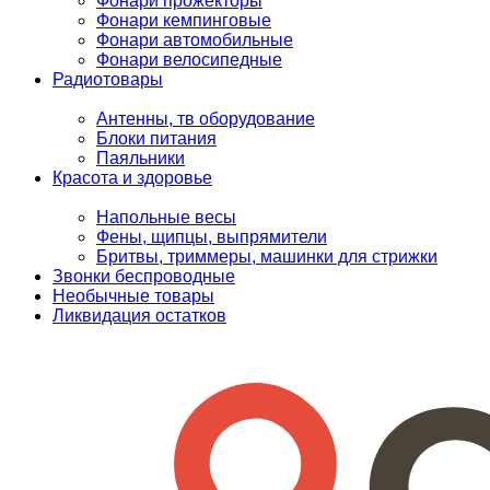
Фонари прожекторы
Фонари кемпинговые
Фонари автомобильные
Фонари велосипедные
Радиотовары
Антенны, тв оборудование
Блоки питания
Паяльники
Красота и здоровье
Напольные весы
Фены, щипцы, выпрямители
Бритвы, триммеры, машинки для стрижки
Звонки беспроводные
Необычные товары
Ликвидация остатков