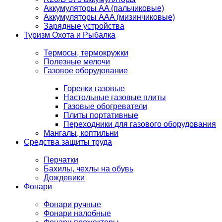
Аккумуляторы AA (пальчиковые)
Аккумуляторы AAA (мизинчиковые)
Зарядные устройства
Туризм Охота и Рыбалка
Термосы, термокружки
Полезные мелочи
Газовое оборудование
Горелки газовые
Настольные газовые плиты
Газовые обогреватели
Плиты портативные
Переходники для газового оборудования
Мангалы, коптильни
Средства защиты труда
Перчатки
Бахилы, чехлы на обувь
Дождевики
Фонари
Фонари ручные
Фонари налобные