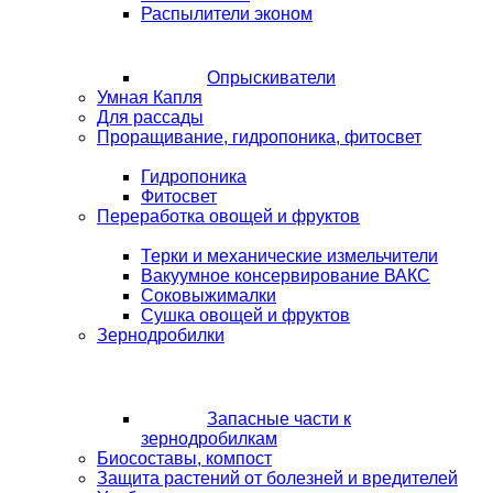
Распылители эконом
Опрыскиватели
Умная Капля
Для рассады
Проращивание, гидропоника, фитосвет
Гидропоника
Фитосвет
Переработка овощей и фруктов
Терки и механические измельчители
Вакуумное консервирование ВАКС
Соковыжималки
Сушка овощей и фруктов
Зернодробилки
Запасные части к
зернодробилкам
Биосоставы, компост
Защита растений от болезней и вредителей