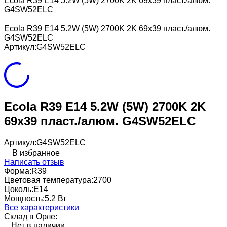
Ecola R39 E14 5.2W (5W) 2700K 2K 69x39 пласт./алюм.
G4SW52ELC
Ecola R39 E14 5.2W (5W) 2700K 2K 69x39 пласт./алюм.
G4SW52ELC
Артикул:
G4SW52ELC
Ecola R39 E14 5.2W (5W) 2700K 2K
69x39 пласт./алюм. G4SW52ELC
Артикул:
G4SW52ELC
В избранное
Написать отзыв
Форма:
R39
Цветовая температура:
2700
Цоколь:
E14
Мощность:
5.2 Вт
Все характеристики
Склад в Орле:
Нет в наличии