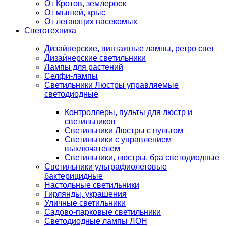
От Кротов, землероек
От мышей, крыс
От летающих насекомых
Светотехника
Дизайнерские, винтажные лампы, ретро свет
Дизайнерские светильники
Лампы для растений
Селфи-лампы
Светильники Люстры управляемые
светодиодные
Контроллеры, пульты для люстр и
светильников
Светильники Люстры с пультом
Светильники с управлением
выключателем
Светильники, люстры, бра светодиодные
Светильники ультрафиолетовые
бактерицидные
Настольные светильники
Гирлянды, украшения
Уличные светильники
Садово-парковые светильники
Светодиодные лампы ЛОН