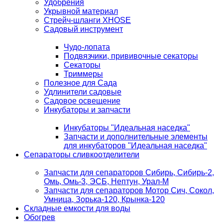
Удобрения
Укрывной материал
Стрейч-шланги XHOSE
Садовый инструмент
Чудо-лопата
Подвязчики, прививочные секаторы
Секаторы
Триммеры
Полезное для Сада
Удлинители садовые
Садовое освещение
Инкубаторы и запчасти
Инкубаторы "Идеальная наседка"
Запчасти и дополнительные элементы
для инкубаторов "Идеальная наседка"
Сепараторы сливкоотделители
Запчасти для сепараторов Сибирь, Сибирь-2,
Омь, Омь-3, ЭСБ, Нептун, Урал-М
Запчасти для сепараторов Мотор Сич, Сокол,
Умница, Зорька-120, Крынка-120
Складные емкости для воды
Обогрев