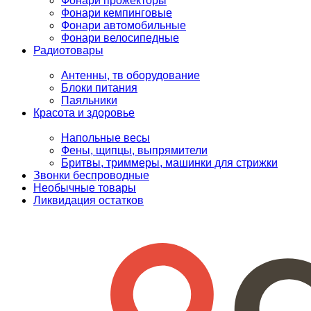
Фонари прожекторы
Фонари кемпинговые
Фонари автомобильные
Фонари велосипедные
Радиотовары
Антенны, тв оборудование
Блоки питания
Паяльники
Красота и здоровье
Напольные весы
Фены, щипцы, выпрямители
Бритвы, триммеры, машинки для стрижки
Звонки беспроводные
Необычные товары
Ликвидация остатков