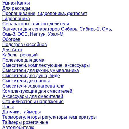
Умная Капля
Для рассады
Проращивание, гидропоника, фитосвет
Гидропоника
Сепараторы сливкоотделители
Запчасти для сепараторов Сибирь, Сибирь-2, Омь,
Омь-3, ЭСБ, Нептун, Урал-М
Обогрев
Подогрев бассейнов
Для Авто
Кабель греющий
Полезное для дома
Смесители, комплектующие, аксессуары
Смесители для кухни, умывальника
Смесители для душа, биде
Смесители для ванны
Смесители-водонагреватели
Комплектующие для смесителей
Аксессуары для смесителей
Стабилизаторы напряжения
Часы
Датчики, таймеры
Терморегуляторы регуляторы температуры
Таймеры розеточные
Автолюбителю