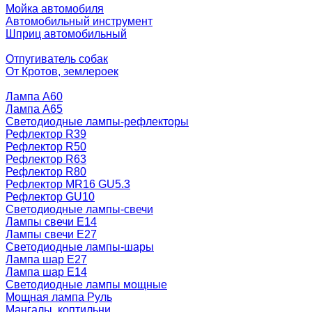
Мойка автомобиля
Автомобильный инструмент
Шприц автомобильный
Отпугиватель собак
От Кротов, землероек
Лампа A60
Лампа A65
Светодиодные лампы-рефлекторы
Рефлектор R39
Рефлектор R50
Рефлектор R63
Рефлектор R80
Рефлектор MR16 GU5.3
Рефлектор GU10
Светодиодные лампы-свечи
Лампы свечи Е14
Лампы свечи Е27
Светодиодные лампы-шары
Лампа шар E27
Лампа шар Е14
Светодиодные лампы мощные
Мощная лампа Руль
Мангалы, коптильни