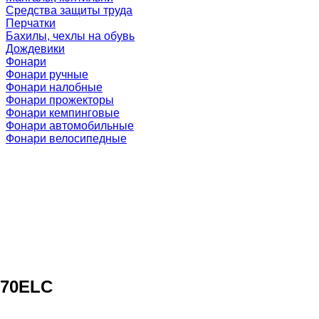
Средства защиты труда
Перчатки
Бахилы, чехлы на обувь
Дождевики
Фонари
Фонари ручные
Фонари налобные
Фонари прожекторы
Фонари кемпинговые
Фонари автомобильные
Фонари велосипедные
W70ELC