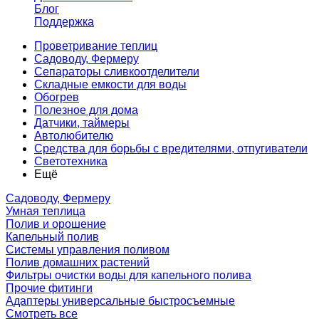
Блог
Поддержка
Проветривание теплиц
Садоводу, Фермеру
Сепараторы сливкоотделители
Складные емкости для воды
Обогрев
Полезное для дома
Датчики, таймеры
Автолюбителю
Средства для борьбы с вредителями, отпугиватели
Светотехника
Ещё
Садоводу, Фермеру
Умная теплица
Полив и орошение
Капельный полив
Системы управления поливом
Полив домашних растений
Фильтры очистки воды для капельного полива
Прочие фитинги
Адаптеры универсальные быстросъемные
Смотреть все