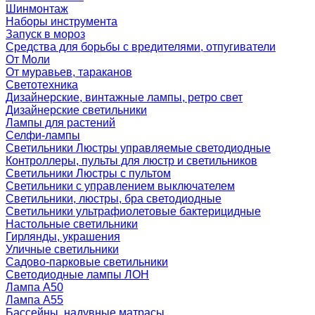
Шинмонтаж
Наборы инструмента
Запуск в мороз
Средства для борьбы с вредителями, отпугиватели
От Моли
От муравьев, тараканов
Светотехника
Дизайнерские, винтажные лампы, ретро свет
Дизайнерские светильники
Лампы для растений
Селфи-лампы
Светильники Люстры управляемые светодиодные
Контроллеры, пульты для люстр и светильников
Светильники Люстры с пультом
Светильники с управлением выключателем
Светильники, люстры, бра светодиодные
Светильники ультрафиолетовые бактерицидные
Настольные светильники
Гирлянды, украшения
Уличные светильники
Садово-парковые светильники
Светодиодные лампы ЛОН
Лампа A50
Лампа A55
Бассейны, надувные матрасы