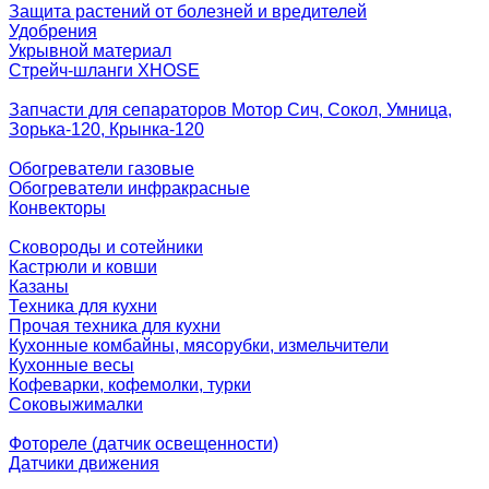
Защита растений от болезней и вредителей
Удобрения
Укрывной материал
Стрейч-шланги XHOSE
Запчасти для сепараторов Мотор Сич, Сокол, Умница,
Зорька-120, Крынка-120
Обогреватели газовые
Обогреватели инфракрасные
Конвекторы
Сковороды и сотейники
Кастрюли и ковши
Казаны
Техника для кухни
Прочая техника для кухни
Кухонные комбайны, мясорубки, измельчители
Кухонные весы
Кофеварки, кофемолки, турки
Соковыжималки
Фотореле (датчик освещенности)
Датчики движения