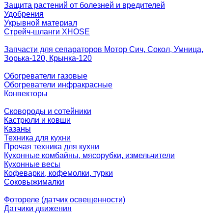
Защита растений от болезней и вредителей
Удобрения
Укрывной материал
Стрейч-шланги XHOSE
Запчасти для сепараторов Мотор Сич, Сокол, Умница,
Зорька-120, Крынка-120
Обогреватели газовые
Обогреватели инфракрасные
Конвекторы
Сковороды и сотейники
Кастрюли и ковши
Казаны
Техника для кухни
Прочая техника для кухни
Кухонные комбайны, мясорубки, измельчители
Кухонные весы
Кофеварки, кофемолки, турки
Соковыжималки
Фотореле (датчик освещенности)
Датчики движения