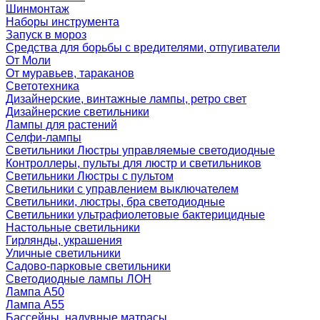
Шинмонтаж
Наборы инструмента
Запуск в мороз
Средства для борьбы с вредителями, отпугиватели
От Моли
От муравьев, тараканов
Светотехника
Дизайнерские, винтажные лампы, ретро свет
Дизайнерские светильники
Лампы для растений
Селфи-лампы
Светильники Люстры управляемые светодиодные
Контроллеры, пульты для люстр и светильников
Светильники Люстры с пультом
Светильники с управлением выключателем
Светильники, люстры, бра светодиодные
Светильники ультрафиолетовые бактерицидные
Настольные светильники
Гирлянды, украшения
Уличные светильники
Садово-парковые светильники
Светодиодные лампы ЛОН
Лампа A50
Лампа A55
Бассейны, надувные матрасы