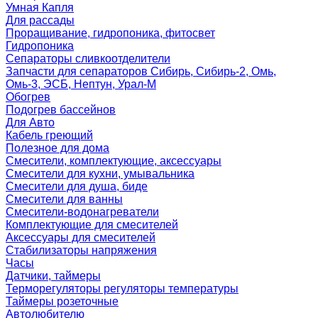
Умная Капля
Для рассады
Проращивание, гидропоника, фитосвет
Гидропоника
Сепараторы сливкоотделители
Запчасти для сепараторов Сибирь, Сибирь-2, Омь,
Омь-3, ЭСБ, Нептун, Урал-М
Обогрев
Подогрев бассейнов
Для Авто
Кабель греющий
Полезное для дома
Смесители, комплектующие, аксессуары
Смесители для кухни, умывальника
Смесители для душа, биде
Смесители для ванны
Смесители-водонагреватели
Комплектующие для смесителей
Аксессуары для смесителей
Стабилизаторы напряжения
Часы
Датчики, таймеры
Терморегуляторы регуляторы температуры
Таймеры розеточные
Автолюбителю