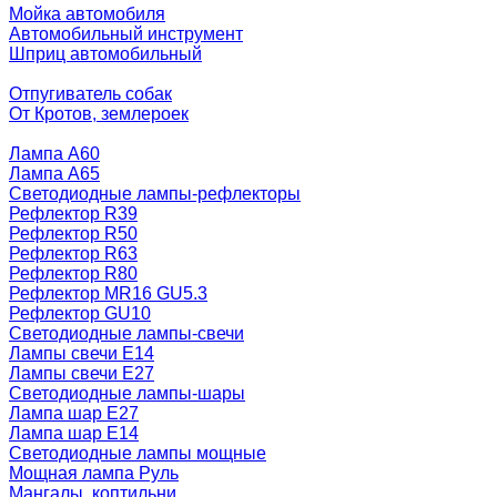
Мойка автомобиля
Автомобильный инструмент
Шприц автомобильный
Отпугиватель собак
От Кротов, землероек
Лампа A60
Лампа A65
Светодиодные лампы-рефлекторы
Рефлектор R39
Рефлектор R50
Рефлектор R63
Рефлектор R80
Рефлектор MR16 GU5.3
Рефлектор GU10
Светодиодные лампы-свечи
Лампы свечи Е14
Лампы свечи Е27
Светодиодные лампы-шары
Лампа шар E27
Лампа шар Е14
Светодиодные лампы мощные
Мощная лампа Руль
Мангалы, коптильни