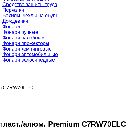
Средства защиты труда
Перчатки
Бахилы, чехлы на обувь
Дождевики
Фонари
Фонари ручные
Фонари налобные
Фонари прожекторы
Фонари кемпинговые
Фонари автомобильные
Фонари велосипедные
ium C7RW70ELC
7 пласт./алюм. Premium C7RW70ELC