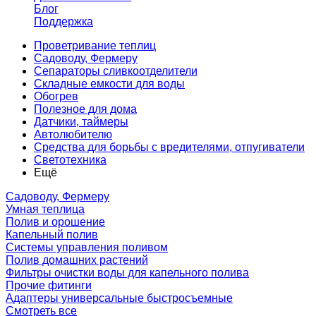
Блог
Поддержка
Проветривание теплиц
Садоводу, Фермеру
Сепараторы сливкоотделители
Складные емкости для воды
Обогрев
Полезное для дома
Датчики, таймеры
Автолюбителю
Средства для борьбы с вредителями, отпугиватели
Светотехника
Ещё
Садоводу, Фермеру
Умная теплица
Полив и орошение
Капельный полив
Системы управления поливом
Полив домашних растений
Фильтры очистки воды для капельного полива
Прочие фитинги
Адаптеры универсальные быстросъемные
Смотреть все