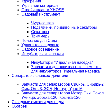
Удобрения
Укрывной материал
Стрейч-шланги XHOSE
Садовый инструмент
Чудо-лопата
Подвязчики, прививочные секаторы
Секаторы
Триммеры
Полезное для Сада
Удлинители садовые
Садовое освещение
Инкубаторы и запчасти
Инкубаторы "Идеальная наседка"
Запчасти и дополнительные элементы
для инкубаторов "Идеальная наседка"
Сепараторы сливкоотделители
Запчасти для сепараторов Сибирь, Сибирь-2,
Омь, Омь-3, ЭСБ, Нептун, Урал-М
Запчасти для сепараторов Мотор Сич, Сокол,
Умница, Зорька-120, Крынка-120
Складные емкости для воды
Обогрев