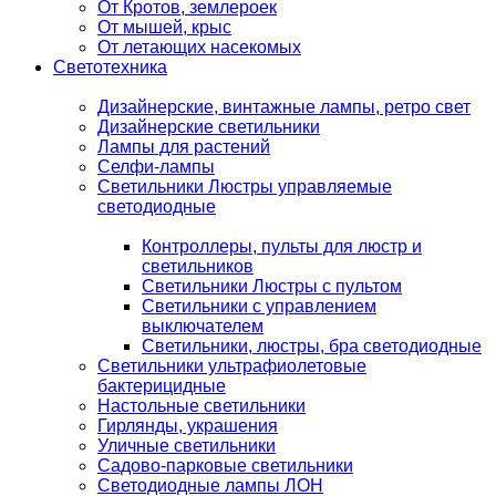
От Кротов, землероек
От мышей, крыс
От летающих насекомых
Светотехника
Дизайнерские, винтажные лампы, ретро свет
Дизайнерские светильники
Лампы для растений
Селфи-лампы
Светильники Люстры управляемые
светодиодные
Контроллеры, пульты для люстр и
светильников
Светильники Люстры с пультом
Светильники с управлением
выключателем
Светильники, люстры, бра светодиодные
Светильники ультрафиолетовые
бактерицидные
Настольные светильники
Гирлянды, украшения
Уличные светильники
Садово-парковые светильники
Светодиодные лампы ЛОН