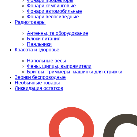
Фонари прожекторы
Фонари кемпинговые
Фонари автомобильные
Фонари велосипедные
Радиотовары
Антенны, тв оборудование
Блоки питания
Паяльники
Красота и здоровье
Напольные весы
Фены, щипцы, выпрямители
Бритвы, триммеры, машинки для стрижки
Звонки беспроводные
Необычные товары
Ликвидация остатков