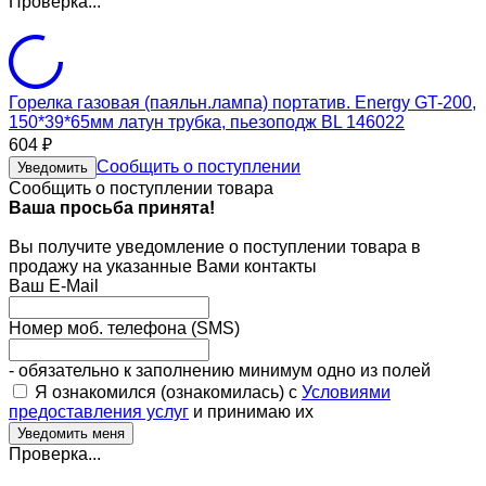
Проверка...
Горелка газовая (паяльн.лампа) портатив. Energy GT-200,
150*39*65мм латун трубка, пьезоподж BL 146022
604
₽
Сообщить о поступлении
Уведомить
Сообщить о поступлении товара
Ваша просьба принята!
Вы получите уведомление о поступлении товара в
продажу на указанные Вами контакты
Ваш E-Mail
Номер моб. телефона (SMS)
- обязательно к заполнению минимум одно из полей
Я ознакомился (ознакомилась) с
Условиями
предоставления услуг
и принимаю их
Проверка...