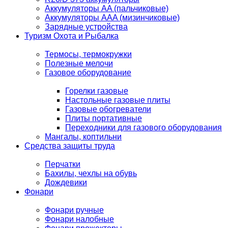
Аккумуляторы AA (пальчиковые)
Аккумуляторы AAA (мизинчиковые)
Зарядные устройства
Туризм Охота и Рыбалка
Термосы, термокружки
Полезные мелочи
Газовое оборудование
Горелки газовые
Настольные газовые плиты
Газовые обогреватели
Плиты портативные
Переходники для газового оборудования
Мангалы, коптильни
Средства защиты труда
Перчатки
Бахилы, чехлы на обувь
Дождевики
Фонари
Фонари ручные
Фонари налобные