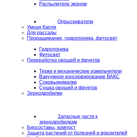
Распылители эконом
Опрыскиватели
Умная Капля
Для рассады
Проращивание, гидропоника, фитосвет
Гидропоника
Фитосвет
Переработка овощей и фруктов
Терки и механические измельчители
Вакуумное консервирование ВАКС
Соковыжималки
Сушка овощей и фруктов
Зернодробилки
Запасные части к
зернодробилкам
Биосоставы, компост
Защита растений от болезней и вредителей