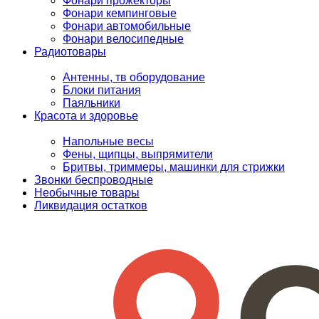
Фонари прожекторы
Фонари кемпинговые
Фонари автомобильные
Фонари велосипедные
Радиотовары
Антенны, тв оборудование
Блоки питания
Паяльники
Красота и здоровье
Напольные весы
Фены, щипцы, выпрямители
Бритвы, триммеры, машинки для стрижки
Звонки беспроводные
Необычные товары
Ликвидация остатков