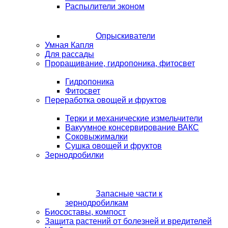
Распылители эконом
Опрыскиватели
Умная Капля
Для рассады
Проращивание, гидропоника, фитосвет
Гидропоника
Фитосвет
Переработка овощей и фруктов
Терки и механические измельчители
Вакуумное консервирование ВАКС
Соковыжималки
Сушка овощей и фруктов
Зернодробилки
Запасные части к
зернодробилкам
Биосоставы, компост
Защита растений от болезней и вредителей