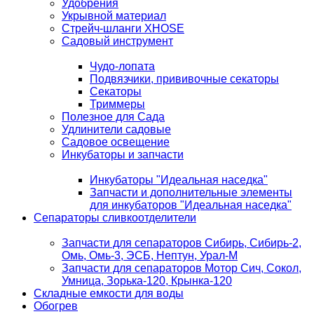
Удобрения
Укрывной материал
Стрейч-шланги XHOSE
Садовый инструмент
Чудо-лопата
Подвязчики, прививочные секаторы
Секаторы
Триммеры
Полезное для Сада
Удлинители садовые
Садовое освещение
Инкубаторы и запчасти
Инкубаторы "Идеальная наседка"
Запчасти и дополнительные элементы
для инкубаторов "Идеальная наседка"
Сепараторы сливкоотделители
Запчасти для сепараторов Сибирь, Сибирь-2,
Омь, Омь-3, ЭСБ, Нептун, Урал-М
Запчасти для сепараторов Мотор Сич, Сокол,
Умница, Зорька-120, Крынка-120
Складные емкости для воды
Обогрев