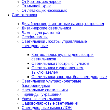
От Кротов, землероек
От мышей, крыс
От летающих насекомых
Светотехника
Дизайнерские, винтажные лампы, ретро свет
Дизайнерские светильники
Лампы для растений
Селфи-лампы
Светильники Люстры управляемые
светодиодные
Контроллеры, пульты для люстр и
светильников
Светильники Люстры с пультом
Светильники с управлением
выключателем
Светильники, люстры, бра светодиодные
Светильники ультрафиолетовые
бактерицидные
Настольные светильники
Гирлянды, украшения
Уличные светильники
Садово-парковые светильники
Светодиодные лампы ЛОН