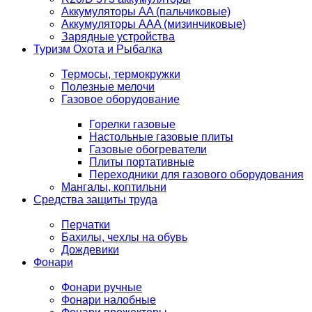
Аккумуляторы AA (пальчиковые)
Аккумуляторы AAA (мизинчиковые)
Зарядные устройства
Туризм Охота и Рыбалка
Термосы, термокружки
Полезные мелочи
Газовое оборудование
Горелки газовые
Настольные газовые плиты
Газовые обогреватели
Плиты портативные
Переходники для газового оборудования
Мангалы, коптильни
Средства защиты труда
Перчатки
Бахилы, чехлы на обувь
Дождевики
Фонари
Фонари ручные
Фонари налобные