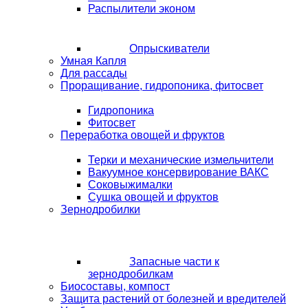
Распылители эконом
Опрыскиватели
Умная Капля
Для рассады
Проращивание, гидропоника, фитосвет
Гидропоника
Фитосвет
Переработка овощей и фруктов
Терки и механические измельчители
Вакуумное консервирование ВАКС
Соковыжималки
Сушка овощей и фруктов
Зернодробилки
Запасные части к
зернодробилкам
Биосоставы, компост
Защита растений от болезней и вредителей