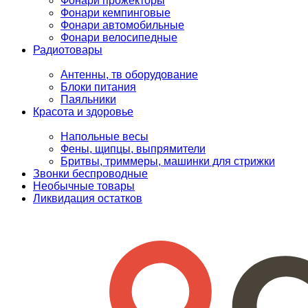
Фонари прожекторы
Фонари кемпинговые
Фонари автомобильные
Фонари велосипедные
Радиотовары
Антенны, тв оборудование
Блоки питания
Паяльники
Красота и здоровье
Напольные весы
Фены, щипцы, выпрямители
Бритвы, триммеры, машинки для стрижки
Звонки беспроводные
Необычные товары
Ликвидация остатков