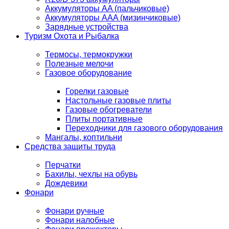
Аккумуляторы AA (пальчиковые)
Аккумуляторы AAA (мизинчиковые)
Зарядные устройства
Туризм Охота и Рыбалка
Термосы, термокружки
Полезные мелочи
Газовое оборудование
Горелки газовые
Настольные газовые плиты
Газовые обогреватели
Плиты портативные
Переходники для газового оборудования
Мангалы, коптильни
Средства защиты труда
Перчатки
Бахилы, чехлы на обувь
Дождевики
Фонари
Фонари ручные
Фонари налобные