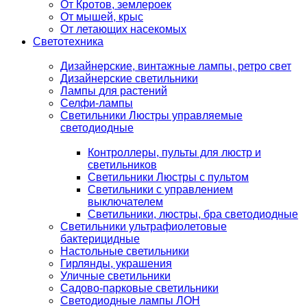
От Кротов, землероек
От мышей, крыс
От летающих насекомых
Светотехника
Дизайнерские, винтажные лампы, ретро свет
Дизайнерские светильники
Лампы для растений
Селфи-лампы
Светильники Люстры управляемые
светодиодные
Контроллеры, пульты для люстр и
светильников
Светильники Люстры с пультом
Светильники с управлением
выключателем
Светильники, люстры, бра светодиодные
Светильники ультрафиолетовые
бактерицидные
Настольные светильники
Гирлянды, украшения
Уличные светильники
Садово-парковые светильники
Светодиодные лампы ЛОН