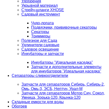
Удобрения
Укрывной материал
Стрейч-шланги XHOSE
Садовый инструмент
Чудо-лопата
Подвязчики, прививочные секаторы
Секаторы
Триммеры
Полезное для Сада
Удлинители садовые
Садовое освещение
Инкубаторы и запчасти
Инкубаторы "Идеальная наседка"
Запчасти и дополнительные элементы
для инкубаторов "Идеальная наседка"
Сепараторы сливкоотделители
Запчасти для сепараторов Сибирь, Сибирь-2,
Омь, Омь-3, ЭСБ, Нептун, Урал-М
Запчасти для сепараторов Мотор Сич, Сокол,
Умница, Зорька-120, Крынка-120
Складные емкости для воды
Обогрев