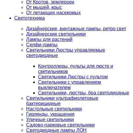
От Кротов, землероек
От мышей, крыс
От летающих насекомых
Светотехника
Дизайнерские, винтажные лампы, ретро свет
Дизайнерские светильники
Лампы для растений
Селфи-лампы
Светильники Люстры управляемые
светодиодные
Контроллеры, пульты для люстр и
светильников
Светильники Люстры с пультом
Светильники с управлением
выключателем
Светильники, люстры, бра светодиодные
Светильники ультрафиолетовые
бактерицидные
Настольные светильники
Гирлянды, украшения
Уличные светильники
Садово-парковые светильники
Светодиодные лампы ЛОН