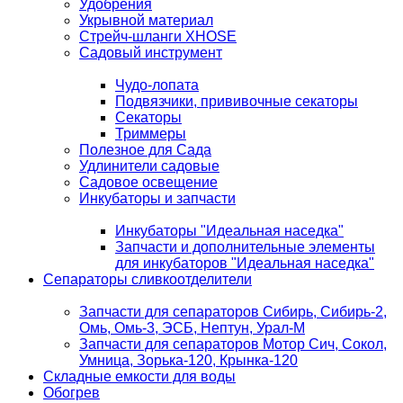
Удобрения
Укрывной материал
Стрейч-шланги XHOSE
Садовый инструмент
Чудо-лопата
Подвязчики, прививочные секаторы
Секаторы
Триммеры
Полезное для Сада
Удлинители садовые
Садовое освещение
Инкубаторы и запчасти
Инкубаторы "Идеальная наседка"
Запчасти и дополнительные элементы
для инкубаторов "Идеальная наседка"
Сепараторы сливкоотделители
Запчасти для сепараторов Сибирь, Сибирь-2,
Омь, Омь-3, ЭСБ, Нептун, Урал-М
Запчасти для сепараторов Мотор Сич, Сокол,
Умница, Зорька-120, Крынка-120
Складные емкости для воды
Обогрев