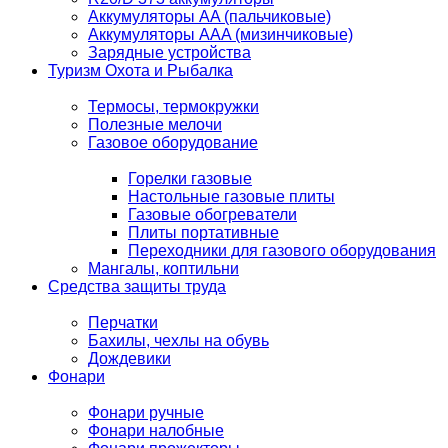
Аккумуляторы AA (пальчиковые)
Аккумуляторы AAA (мизинчиковые)
Зарядные устройства
Туризм Охота и Рыбалка
Термосы, термокружки
Полезные мелочи
Газовое оборудование
Горелки газовые
Настольные газовые плиты
Газовые обогреватели
Плиты портативные
Переходники для газового оборудования
Мангалы, коптильни
Средства защиты труда
Перчатки
Бахилы, чехлы на обувь
Дождевики
Фонари
Фонари ручные
Фонари налобные