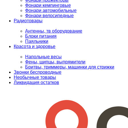
Фонари прожекторы
Фонари кемпинговые
Фонари автомобильные
Фонари велосипедные
Радиотовары
Антенны, тв оборудование
Блоки питания
Паяльники
Красота и здоровье
Напольные весы
Фены, щипцы, выпрямители
Бритвы, триммеры, машинки для стрижки
Звонки беспроводные
Необычные товары
Ликвидация остатков