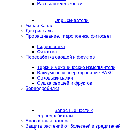
Распылители эконом
Опрыскиватели
Умная Капля
Для рассады
Проращивание, гидропоника, фитосвет
Гидропоника
Фитосвет
Переработка овощей и фруктов
Терки и механические измельчители
Вакуумное консервирование ВАКС
Соковыжималки
Сушка овощей и фруктов
Зернодробилки
Запасные части к
зернодробилкам
Биосоставы, компост
Защита растений от болезней и вредителей