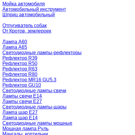
Мойка автомобиля
Автомобильный инструмент
Шприц автомобильный
Отпугиватель собак
От Кротов, землероек
Лампа A60
Лампа A65
Светодиодные лампы-рефлекторы
Рефлектор R39
Рефлектор R50
Рефлектор R63
Рефлектор R80
Рефлектор MR16 GU5.3
Рефлектор GU10
Светодиодные лампы-свечи
Лампы свечи Е14
Лампы свечи Е27
Светодиодные лампы-шары
Лампа шар E27
Лампа шар Е14
Светодиодные лампы мощные
Мощная лампа Руль
Мангалы, коптильни