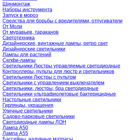
Шинмонтаж
Наборы инструмента
Запуск в мороз
Средства для борьбы с вредителями, отпугиватели
От Моли
От муравьев, тараканов
Светотехника
Дизайнерские, винтажные лампы, ретро свет
Дизайнерские светильники
Лампы для растений
Селфи-лампы
Светильники Люстры управляемые светодиодные
Контроллеры, пульты для люстр и светильников
Светильники Люстры с пультом
Светильники с управлением выключателем
Светильники, люстры, бра светодиодные
Светильники ультрафиолетовые бактерицидные
Настольные светильники
Гирлянды, украшения
Уличные светильники
Садово-парковые светильники
Светодиодные лампы ЛОН
Лампа A50
Лампа A55
Бассейны, надувные матрасы