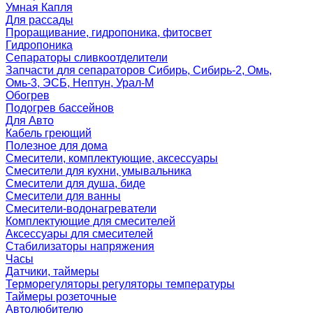
Умная Капля
Для рассады
Проращивание, гидропоника, фитосвет
Гидропоника
Сепараторы сливкоотделители
Запчасти для сепараторов Сибирь, Сибирь-2, Омь,
Омь-3, ЭСБ, Нептун, Урал-М
Обогрев
Подогрев бассейнов
Для Авто
Кабель греющий
Полезное для дома
Смесители, комплектующие, аксессуары
Смесители для кухни, умывальника
Смесители для душа, биде
Смесители для ванны
Смесители-водонагреватели
Комплектующие для смесителей
Аксессуары для смесителей
Стабилизаторы напряжения
Часы
Датчики, таймеры
Терморегуляторы регуляторы температуры
Таймеры розеточные
Автолюбителю