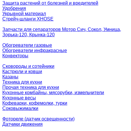
Защита растений от болезней и вредителей
Удобрения
Укрывной материал
Стрейч-шланги XHOSE
Запчасти для сепараторов Мотор Сич, Сокол, Умница,
Зорька-120, Крынка-120
Обогреватели газовые
Обогреватели инфракрасные
Конвекторы
Сковороды и сотейники
Кастрюли и ковши
Казаны
Техника для кухни
Прочая техника для кухни
Кухонные комбайны, мясорубки, измельчители
Кухонные весы
Кофеварки, кофемолки, турки
Соковыжималки
Фотореле (датчик освещенности)
Датчики движения