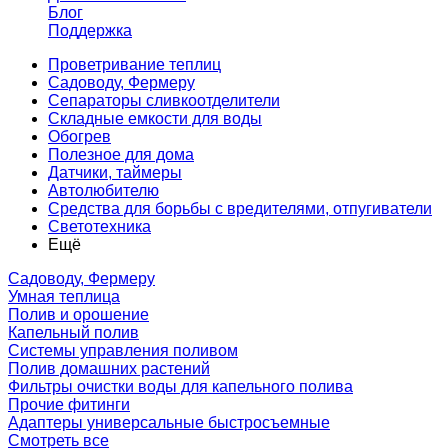
Блог
Поддержка
Проветривание теплиц
Садоводу, Фермеру
Сепараторы сливкоотделители
Складные емкости для воды
Обогрев
Полезное для дома
Датчики, таймеры
Автолюбителю
Средства для борьбы с вредителями, отпугиватели
Светотехника
Ещё
Садоводу, Фермеру
Умная теплица
Полив и орошение
Капельный полив
Системы управления поливом
Полив домашних растений
Фильтры очистки воды для капельного полива
Прочие фитинги
Адаптеры универсальные быстросъемные
Смотреть все