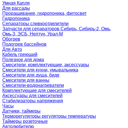
Умная Капля
Для рассады
Проращивание, гидропоника, фитосвет
Гидропоника
Сепараторы сливкоотделители
Запчасти для сепараторов Сибирь, Сибирь-2, Омь,
Омь-3, ЭСБ, Нептун, Урал-М
Обогрев
Подогрев бассейнов
Для Авто
Кабель греющий
Полезное для дома
Смесители, комплектующие, аксессуары
Смесители для кухни, умывальника
Смесители для душа, биде
Смесители для ванны
Смесители-водонагреватели
Комплектующие для смесителей
Аксессуары для смесителей
Стабилизаторы напряжения
Часы
Датчики, таймеры
Терморегуляторы регуляторы температуры
Таймеры розеточные
Автолюбителю