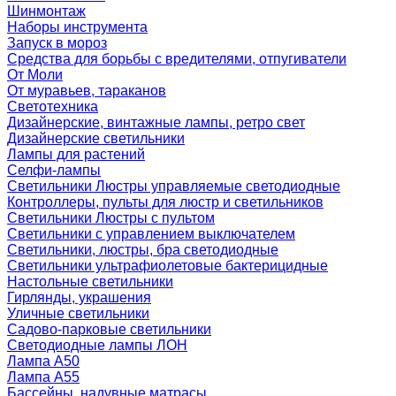
Шинмонтаж
Наборы инструмента
Запуск в мороз
Средства для борьбы с вредителями, отпугиватели
От Моли
От муравьев, тараканов
Светотехника
Дизайнерские, винтажные лампы, ретро свет
Дизайнерские светильники
Лампы для растений
Селфи-лампы
Светильники Люстры управляемые светодиодные
Контроллеры, пульты для люстр и светильников
Светильники Люстры с пультом
Светильники с управлением выключателем
Светильники, люстры, бра светодиодные
Светильники ультрафиолетовые бактерицидные
Настольные светильники
Гирлянды, украшения
Уличные светильники
Садово-парковые светильники
Светодиодные лампы ЛОН
Лампа A50
Лампа A55
Бассейны, надувные матрасы