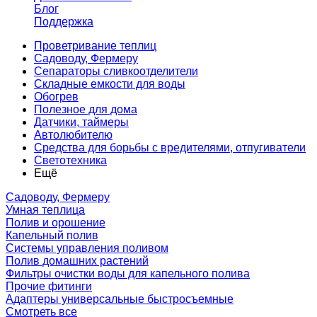
Блог
Поддержка
Проветривание теплиц
Садоводу, Фермеру
Сепараторы сливкоотделители
Складные емкости для воды
Обогрев
Полезное для дома
Датчики, таймеры
Автолюбителю
Средства для борьбы с вредителями, отпугиватели
Светотехника
Ещё
Садоводу, Фермеру
Умная теплица
Полив и орошение
Капельный полив
Системы управления поливом
Полив домашних растений
Фильтры очистки воды для капельного полива
Прочие фитинги
Адаптеры универсальные быстросъемные
Смотреть все