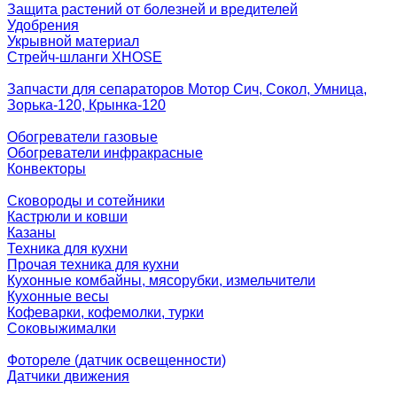
Защита растений от болезней и вредителей
Удобрения
Укрывной материал
Стрейч-шланги XHOSE
Запчасти для сепараторов Мотор Сич, Сокол, Умница,
Зорька-120, Крынка-120
Обогреватели газовые
Обогреватели инфракрасные
Конвекторы
Сковороды и сотейники
Кастрюли и ковши
Казаны
Техника для кухни
Прочая техника для кухни
Кухонные комбайны, мясорубки, измельчители
Кухонные весы
Кофеварки, кофемолки, турки
Соковыжималки
Фотореле (датчик освещенности)
Датчики движения