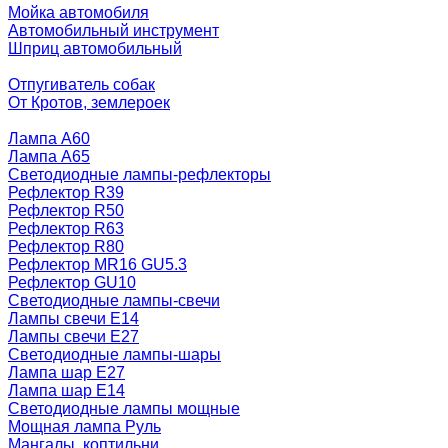
Мойка автомобиля
Автомобильный инструмент
Шприц автомобильный
Отпугиватель собак
От Кротов, землероек
Лампа A60
Лампа A65
Светодиодные лампы-рефлекторы
Рефлектор R39
Рефлектор R50
Рефлектор R63
Рефлектор R80
Рефлектор MR16 GU5.3
Рефлектор GU10
Светодиодные лампы-свечи
Лампы свечи Е14
Лампы свечи Е27
Светодиодные лампы-шары
Лампа шар E27
Лампа шар Е14
Светодиодные лампы мощные
Мощная лампа Руль
Мангалы, коптильни