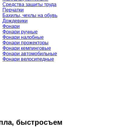
Средства защиты труда
Перчатки
Бахилы, чехлы на обувь
Дождевики
Фонари
Фонари ручные
Фонари налобные
Фонари прожекторы
Фонари кемпинговые
Фонари автомобильные
Фонари велосипедные
опла, быстросъем