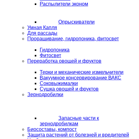
Распылители эконом
Опрыскиватели
Умная Капля
Для рассады
Проращивание, гидропоника, фитосвет
Гидропоника
Фитосвет
Переработка овощей и фруктов
Терки и механические измельчители
Вакуумное консервирование ВАКС
Соковыжималки
Сушка овощей и фруктов
Зернодробилки
Запасные части к
зернодробилкам
Биосоставы, компост
Защита растений от болезней и вредителей