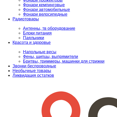
Фонари прожекторы
Фонари кемпинговые
Фонари автомобильные
Фонари велосипедные
Радиотовары
Антенны, тв оборудование
Блоки питания
Паяльники
Красота и здоровье
Напольные весы
Фены, щипцы, выпрямители
Бритвы, триммеры, машинки для стрижки
Звонки беспроводные
Необычные товары
Ликвидация остатков