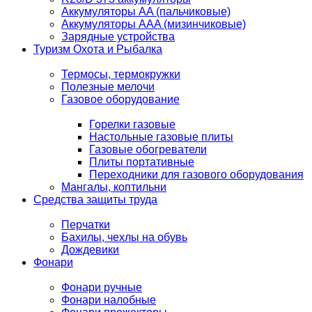
Аккумуляторы AA (пальчиковые)
Аккумуляторы AAA (мизинчиковые)
Зарядные устройства
Туризм Охота и Рыбалка
Термосы, термокружки
Полезные мелочи
Газовое оборудование
Горелки газовые
Настольные газовые плиты
Газовые обогреватели
Плиты портативные
Переходники для газового оборудования
Мангалы, коптильни
Средства защиты труда
Перчатки
Бахилы, чехлы на обувь
Дождевики
Фонари
Фонари ручные
Фонари налобные