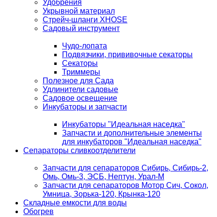
Удобрения
Укрывной материал
Стрейч-шланги XHOSE
Садовый инструмент
Чудо-лопата
Подвязчики, прививочные секаторы
Секаторы
Триммеры
Полезное для Сада
Удлинители садовые
Садовое освещение
Инкубаторы и запчасти
Инкубаторы "Идеальная наседка"
Запчасти и дополнительные элементы
для инкубаторов "Идеальная наседка"
Сепараторы сливкоотделители
Запчасти для сепараторов Сибирь, Сибирь-2,
Омь, Омь-3, ЭСБ, Нептун, Урал-М
Запчасти для сепараторов Мотор Сич, Сокол,
Умница, Зорька-120, Крынка-120
Складные емкости для воды
Обогрев