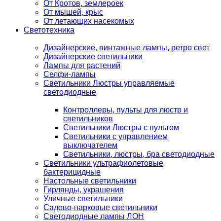
От Кротов, землероек
От мышей, крыс
От летающих насекомых
Светотехника
Дизайнерские, винтажные лампы, ретро свет
Дизайнерские светильники
Лампы для растений
Селфи-лампы
Светильники Люстры управляемые
светодиодные
Контроллеры, пульты для люстр и
светильников
Светильники Люстры с пультом
Светильники с управлением
выключателем
Светильники, люстры, бра светодиодные
Светильники ультрафиолетовые
бактерицидные
Настольные светильники
Гирлянды, украшения
Уличные светильники
Садово-парковые светильники
Светодиодные лампы ЛОН