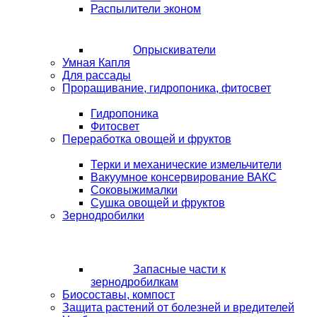
Распылители эконом
Опрыскиватели
Умная Капля
Для рассады
Проращивание, гидропоника, фитосвет
Гидропоника
Фитосвет
Переработка овощей и фруктов
Терки и механические измельчители
Вакуумное консервирование ВАКС
Соковыжималки
Сушка овощей и фруктов
Зернодробилки
Запасные части к
зернодробилкам
Биосоставы, компост
Защита растений от болезней и вредителей