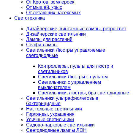
От Кротов, землероек
От мышей, крыс
От летающих насекомых
Светотехника
Дизайнерские, винтажные лампы, ретро свет
Дизайнерские светильники
Лампы для растений
Селфи-лампы
Светильники Люстры управляемые
светодиодные
Контроллеры, пульты для люстр и
светильников
Светильники Люстры с пультом
Светильники с управлением
выключателем
Светильники, люстры, бра светодиодные
Светильники ультрафиолетовые
бактерицидные
Настольные светильники
Гирлянды, украшения
Уличные светильники
Садово-парковые светильники
Светодиодные лампы ЛОН