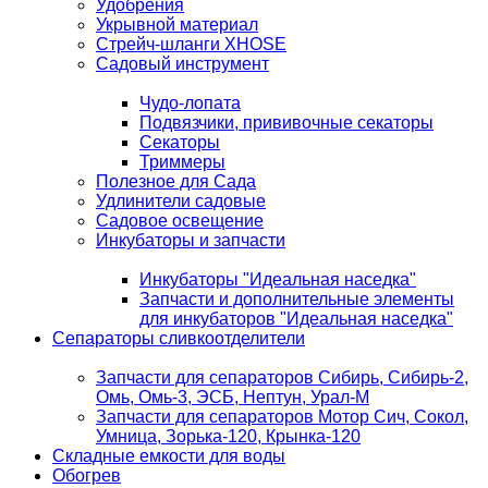
Удобрения
Укрывной материал
Стрейч-шланги XHOSE
Садовый инструмент
Чудо-лопата
Подвязчики, прививочные секаторы
Секаторы
Триммеры
Полезное для Сада
Удлинители садовые
Садовое освещение
Инкубаторы и запчасти
Инкубаторы "Идеальная наседка"
Запчасти и дополнительные элементы
для инкубаторов "Идеальная наседка"
Сепараторы сливкоотделители
Запчасти для сепараторов Сибирь, Сибирь-2,
Омь, Омь-3, ЭСБ, Нептун, Урал-М
Запчасти для сепараторов Мотор Сич, Сокол,
Умница, Зорька-120, Крынка-120
Складные емкости для воды
Обогрев