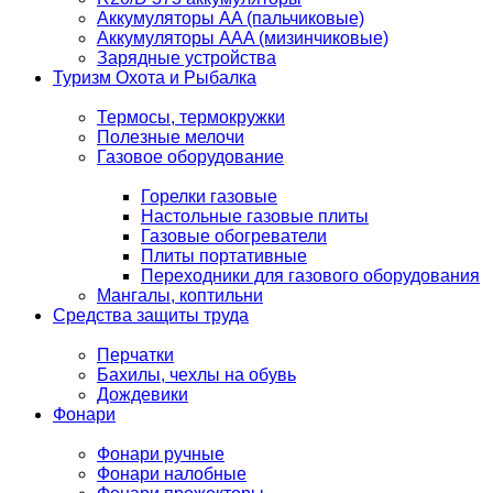
Аккумуляторы AA (пальчиковые)
Аккумуляторы AAA (мизинчиковые)
Зарядные устройства
Туризм Охота и Рыбалка
Термосы, термокружки
Полезные мелочи
Газовое оборудование
Горелки газовые
Настольные газовые плиты
Газовые обогреватели
Плиты портативные
Переходники для газового оборудования
Мангалы, коптильни
Средства защиты труда
Перчатки
Бахилы, чехлы на обувь
Дождевики
Фонари
Фонари ручные
Фонари налобные