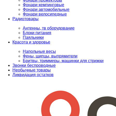
Фонари прожекторы
Фонари кемпинговые
Фонари автомобильные
Фонари велосипедные
Радиотовары
Антенны, тв оборудование
Блоки питания
Паяльники
Красота и здоровье
Напольные весы
Фены, щипцы, выпрямители
Бритвы, триммеры, машинки для стрижки
Звонки беспроводные
Необычные товары
Ликвидация остатков