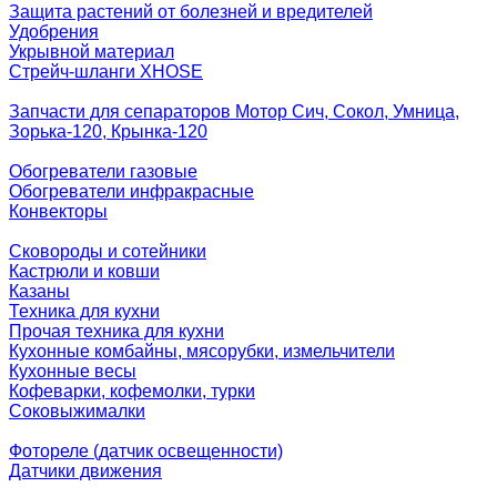
Защита растений от болезней и вредителей
Удобрения
Укрывной материал
Стрейч-шланги XHOSE
Запчасти для сепараторов Мотор Сич, Сокол, Умница,
Зорька-120, Крынка-120
Обогреватели газовые
Обогреватели инфракрасные
Конвекторы
Сковороды и сотейники
Кастрюли и ковши
Казаны
Техника для кухни
Прочая техника для кухни
Кухонные комбайны, мясорубки, измельчители
Кухонные весы
Кофеварки, кофемолки, турки
Соковыжималки
Фотореле (датчик освещенности)
Датчики движения