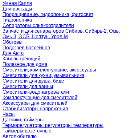
Умная Капля
Для рассады
Проращивание, гидропоника, фитосвет
Гидропоника
Сепараторы сливкоотделители
Запчасти для сепараторов Сибирь, Сибирь-2, Омь,
Омь-3, ЭСБ, Нептун, Урал-М
Обогрев
Подогрев бассейнов
Для Авто
Кабель греющий
Полезное для дома
Смесители, комплектующие, аксессуары
Смесители для кухни, умывальника
Смесители для душа, биде
Смесители для ванны
Смесители-водонагреватели
Комплектующие для смесителей
Аксессуары для смесителей
Стабилизаторы напряжения
Часы
Датчики, таймеры
Терморегуляторы регуляторы температуры
Таймеры розеточные
Автолюбителю