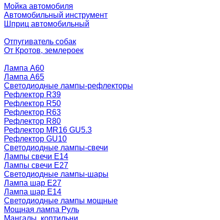
Мойка автомобиля
Автомобильный инструмент
Шприц автомобильный
Отпугиватель собак
От Кротов, землероек
Лампа A60
Лампа A65
Светодиодные лампы-рефлекторы
Рефлектор R39
Рефлектор R50
Рефлектор R63
Рефлектор R80
Рефлектор MR16 GU5.3
Рефлектор GU10
Светодиодные лампы-свечи
Лампы свечи Е14
Лампы свечи Е27
Светодиодные лампы-шары
Лампа шар E27
Лампа шар Е14
Светодиодные лампы мощные
Мощная лампа Руль
Мангалы, коптильни