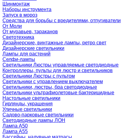
Шинмонтаж
Наборы инструмента
Запуск в мороз
Средства для борьбы с вредителями, отпугиватели
От Моли
От муравьев, тараканов
Светотехника
Дизайнерские, винтажные лампы, ретро свет
Дизайнерские светильники
Лампы для растений
Селфи-лампы
Светильники Люстры управляемые светодиодные
Контроллеры, пульты для люстр и светильников
Светильники Люстры с пультом
Светильники с управлением выключателем
Светильники, люстры, бра светодиодные
Светильники ультрафиолетовые бактерицидные
Настольные светильники
Гирлянды, украшения
Уличные светильники
Садово-парковые светильники
Светодиодные лампы ЛОН
Лампа A50
Лампа A55
Бассейны, надувные матрасы