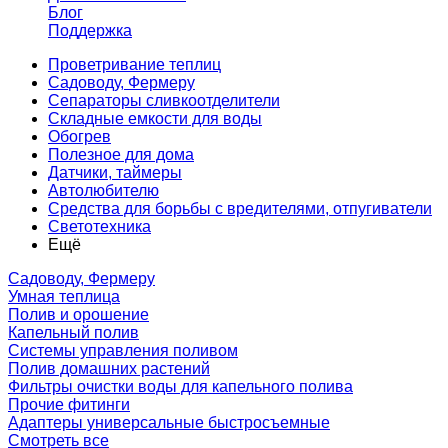
Блог
Поддержка
Проветривание теплиц
Садоводу, Фермеру
Сепараторы сливкоотделители
Складные емкости для воды
Обогрев
Полезное для дома
Датчики, таймеры
Автолюбителю
Средства для борьбы с вредителями, отпугиватели
Светотехника
Ещё
Садоводу, Фермеру
Умная теплица
Полив и орошение
Капельный полив
Системы управления поливом
Полив домашних растений
Фильтры очистки воды для капельного полива
Прочие фитинги
Адаптеры универсальные быстросъемные
Смотреть все