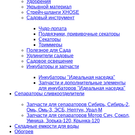
Удобрения
Укрывной материал
Стрейч-шланги XHOSE
Садовый инструмент
Чудо-лопата
Подвязчики, прививочные секаторы
Секаторы
Триммеры
Полезное для Сада
Удлинители садовые
Садовое освещение
Инкубаторы и запчасти
Инкубаторы "Идеальная наседка"
Запчасти и дополнительные элементы
для инкубаторов "Идеальная наседка"
Сепараторы сливкоотделители
Запчасти для сепараторов Сибирь, Сибирь-2,
Омь, Омь-3, ЭСБ, Нептун, Урал-М
Запчасти для сепараторов Мотор Сич, Сокол,
Умница, Зорька-120, Крынка-120
Складные емкости для воды
Обогрев