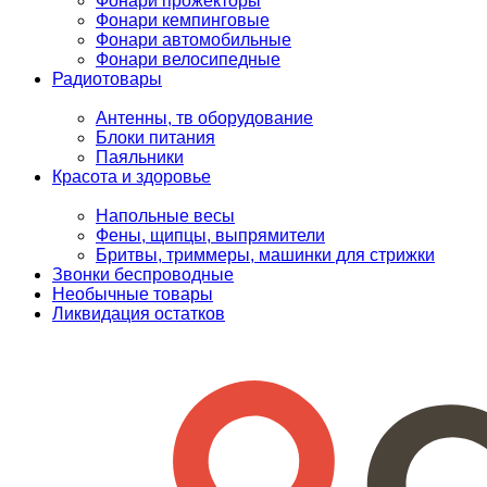
Фонари прожекторы
Фонари кемпинговые
Фонари автомобильные
Фонари велосипедные
Радиотовары
Антенны, тв оборудование
Блоки питания
Паяльники
Красота и здоровье
Напольные весы
Фены, щипцы, выпрямители
Бритвы, триммеры, машинки для стрижки
Звонки беспроводные
Необычные товары
Ликвидация остатков