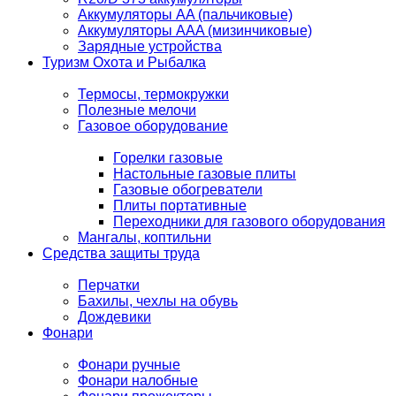
Аккумуляторы AA (пальчиковые)
Аккумуляторы AAA (мизинчиковые)
Зарядные устройства
Туризм Охота и Рыбалка
Термосы, термокружки
Полезные мелочи
Газовое оборудование
Горелки газовые
Настольные газовые плиты
Газовые обогреватели
Плиты портативные
Переходники для газового оборудования
Мангалы, коптильни
Средства защиты труда
Перчатки
Бахилы, чехлы на обувь
Дождевики
Фонари
Фонари ручные
Фонари налобные