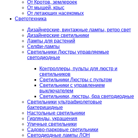
От Кротов, землероек
От мышей, крыс
От летающих насекомых
Светотехника
Дизайнерские, винтажные лампы, ретро свет
Дизайнерские светильники
Лампы для растений
Селфи-лампы
Светильники Люстры управляемые
светодиодные
Контроллеры, пульты для люстр и
светильников
Светильники Люстры с пультом
Светильники с управлением
выключателем
Светильники, люстры, бра светодиодные
Светильники ультрафиолетовые
бактерицидные
Настольные светильники
Гирлянды, украшения
Уличные светильники
Садово-парковые светильники
Светодиодные лампы ЛОН