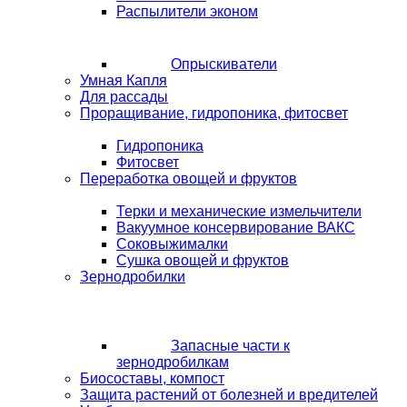
Распылители эконом
Опрыскиватели
Умная Капля
Для рассады
Проращивание, гидропоника, фитосвет
Гидропоника
Фитосвет
Переработка овощей и фруктов
Терки и механические измельчители
Вакуумное консервирование ВАКС
Соковыжималки
Сушка овощей и фруктов
Зернодробилки
Запасные части к
зернодробилкам
Биосоставы, компост
Защита растений от болезней и вредителей