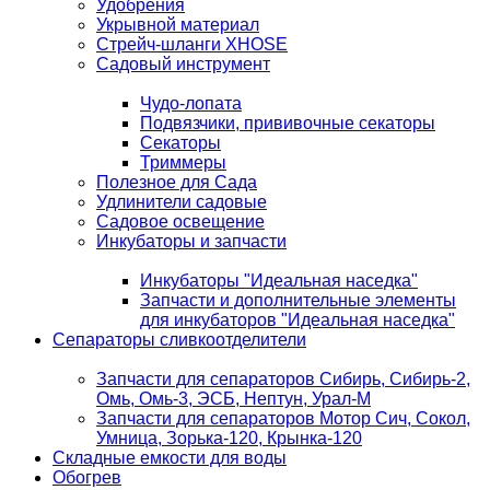
Удобрения
Укрывной материал
Стрейч-шланги XHOSE
Садовый инструмент
Чудо-лопата
Подвязчики, прививочные секаторы
Секаторы
Триммеры
Полезное для Сада
Удлинители садовые
Садовое освещение
Инкубаторы и запчасти
Инкубаторы "Идеальная наседка"
Запчасти и дополнительные элементы
для инкубаторов "Идеальная наседка"
Сепараторы сливкоотделители
Запчасти для сепараторов Сибирь, Сибирь-2,
Омь, Омь-3, ЭСБ, Нептун, Урал-М
Запчасти для сепараторов Мотор Сич, Сокол,
Умница, Зорька-120, Крынка-120
Складные емкости для воды
Обогрев