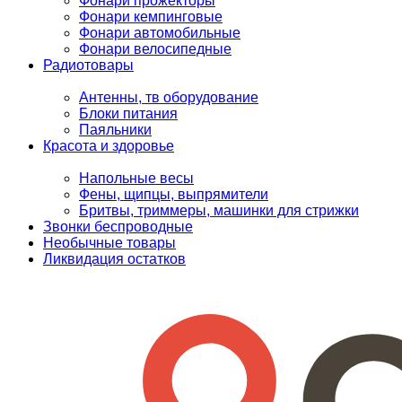
Фонари прожекторы
Фонари кемпинговые
Фонари автомобильные
Фонари велосипедные
Радиотовары
Антенны, тв оборудование
Блоки питания
Паяльники
Красота и здоровье
Напольные весы
Фены, щипцы, выпрямители
Бритвы, триммеры, машинки для стрижки
Звонки беспроводные
Необычные товары
Ликвидация остатков