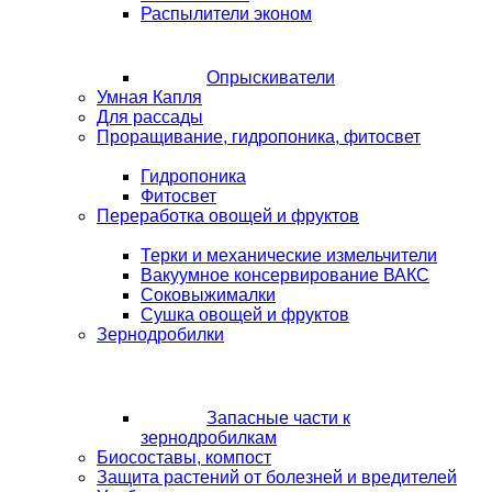
Распылители эконом
Опрыскиватели
Умная Капля
Для рассады
Проращивание, гидропоника, фитосвет
Гидропоника
Фитосвет
Переработка овощей и фруктов
Терки и механические измельчители
Вакуумное консервирование ВАКС
Соковыжималки
Сушка овощей и фруктов
Зернодробилки
Запасные части к
зернодробилкам
Биосоставы, компост
Защита растений от болезней и вредителей