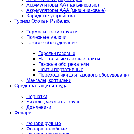
Аккумуляторы AA (пальчиковые)
Аккумуляторы AAA (мизинчиковые)
Зарядные устройства
Туризм Охота и Рыбалка
Термосы, термокружки
Полезные мелочи
Газовое оборудование
Горелки газовые
Настольные газовые плиты
Газовые обогреватели
Плиты портативные
Переходники для газового оборудования
Мангалы, коптильни
Средства защиты труда
Перчатки
Бахилы, чехлы на обувь
Дождевики
Фонари
Фонари ручные
Фонари налобные