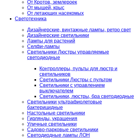
От Кротов, землероек
От мышей, крыс
От летающих насекомых
Светотехника
Дизайнерские, винтажные лампы, ретро свет
Дизайнерские светильники
Лампы для растений
Селфи-лампы
Светильники Люстры управляемые
светодиодные
Контроллеры, пульты для люстр и
светильников
Светильники Люстры с пультом
Светильники с управлением
выключателем
Светильники, люстры, бра светодиодные
Светильники ультрафиолетовые
бактерицидные
Настольные светильники
Гирлянды, украшения
Уличные светильники
Садово-парковые светильники
Светодиодные лампы ЛОН