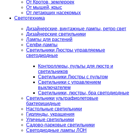
От Кротов, землероек
От мышей, крыс
От летающих насекомых
Светотехника
Дизайнерские, винтажные лампы, ретро свет
Дизайнерские светильники
Лампы для растений
Селфи-лампы
Светильники Люстры управляемые
светодиодные
Контроллеры, пульты для люстр и
светильников
Светильники Люстры с пультом
Светильники с управлением
выключателем
Светильники, люстры, бра светодиодные
Светильники ультрафиолетовые
бактерицидные
Настольные светильники
Гирлянды, украшения
Уличные светильники
Садово-парковые светильники
Светодиодные лампы ЛОН