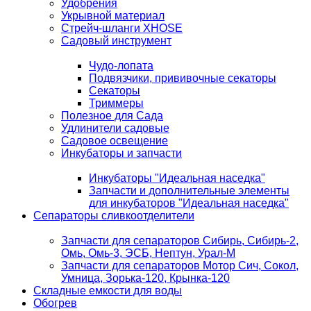
Удобрения
Укрывной материал
Стрейч-шланги XHOSE
Садовый инструмент
Чудо-лопата
Подвязчики, прививочные секаторы
Секаторы
Триммеры
Полезное для Сада
Удлинители садовые
Садовое освещение
Инкубаторы и запчасти
Инкубаторы "Идеальная наседка"
Запчасти и дополнительные элементы
для инкубаторов "Идеальная наседка"
Сепараторы сливкоотделители
Запчасти для сепараторов Сибирь, Сибирь-2,
Омь, Омь-3, ЭСБ, Нептун, Урал-М
Запчасти для сепараторов Мотор Сич, Сокол,
Умница, Зорька-120, Крынка-120
Складные емкости для воды
Обогрев