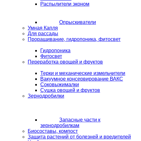
Распылители эконом
Опрыскиватели
Умная Капля
Для рассады
Проращивание, гидропоника, фитосвет
Гидропоника
Фитосвет
Переработка овощей и фруктов
Терки и механические измельчители
Вакуумное консервирование ВАКС
Соковыжималки
Сушка овощей и фруктов
Зернодробилки
Запасные части к
зернодробилкам
Биосоставы, компост
Защита растений от болезней и вредителей