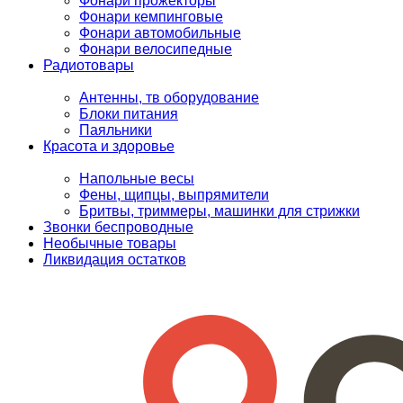
Фонари прожекторы
Фонари кемпинговые
Фонари автомобильные
Фонари велосипедные
Радиотовары
Антенны, тв оборудование
Блоки питания
Паяльники
Красота и здоровье
Напольные весы
Фены, щипцы, выпрямители
Бритвы, триммеры, машинки для стрижки
Звонки беспроводные
Необычные товары
Ликвидация остатков