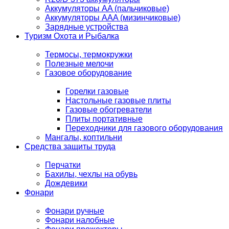
Аккумуляторы AA (пальчиковые)
Аккумуляторы AAA (мизинчиковые)
Зарядные устройства
Туризм Охота и Рыбалка
Термосы, термокружки
Полезные мелочи
Газовое оборудование
Горелки газовые
Настольные газовые плиты
Газовые обогреватели
Плиты портативные
Переходники для газового оборудования
Мангалы, коптильни
Средства защиты труда
Перчатки
Бахилы, чехлы на обувь
Дождевики
Фонари
Фонари ручные
Фонари налобные