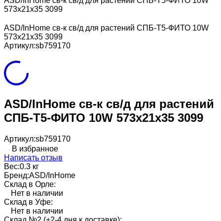
ASD/InHome св-к св/д для растений СПБ-Т5-ФИТО 10W
573x21x35 3099
ASD/InHome св-к св/д для растений СПБ-Т5-ФИТО 10W
573x21x35 3099
Артикул:
sb759170
ASD/InHome св-к св/д для растений
СПБ-Т5-ФИТО 10W 573x21x35 3099
Артикул:
sb759170
В избранное
Написать отзыв
Вес:
0.3 кг
Бренд:
ASD/InHome
Склад в Орле:
Нет в наличии
Склад в Уфе:
Нет в наличии
Склад №2 (+2-4 дня к доставке):