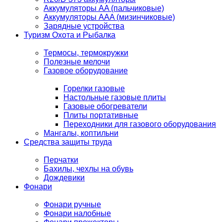
Аккумуляторы AA (пальчиковые)
Аккумуляторы AAA (мизинчиковые)
Зарядные устройства
Туризм Охота и Рыбалка
Термосы, термокружки
Полезные мелочи
Газовое оборудование
Горелки газовые
Настольные газовые плиты
Газовые обогреватели
Плиты портативные
Переходники для газового оборудования
Мангалы, коптильни
Средства защиты труда
Перчатки
Бахилы, чехлы на обувь
Дождевики
Фонари
Фонари ручные
Фонари налобные