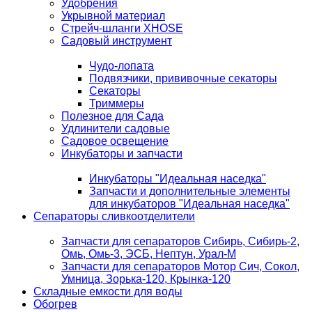
Удобрения
Укрывной материал
Стрейч-шланги XHOSE
Садовый инструмент
Чудо-лопата
Подвязчики, прививочные секаторы
Секаторы
Триммеры
Полезное для Сада
Удлинители садовые
Садовое освещение
Инкубаторы и запчасти
Инкубаторы "Идеальная наседка"
Запчасти и дополнительные элементы
для инкубаторов "Идеальная наседка"
Сепараторы сливкоотделители
Запчасти для сепараторов Сибирь, Сибирь-2,
Омь, Омь-3, ЭСБ, Нептун, Урал-М
Запчасти для сепараторов Мотор Сич, Сокол,
Умница, Зорька-120, Крынка-120
Складные емкости для воды
Обогрев