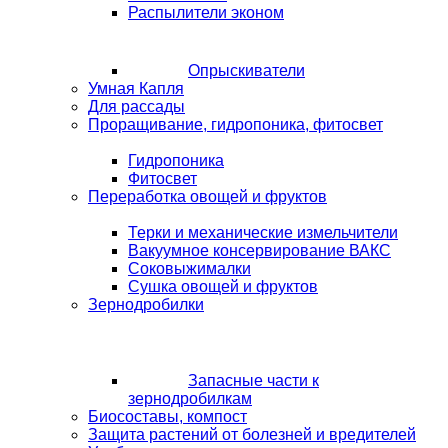
Распылители эконом
Опрыскиватели
Умная Капля
Для рассады
Проращивание, гидропоника, фитосвет
Гидропоника
Фитосвет
Переработка овощей и фруктов
Терки и механические измельчители
Вакуумное консервирование ВАКС
Соковыжималки
Сушка овощей и фруктов
Зернодробилки
Запасные части к
зернодробилкам
Биосоставы, компост
Защита растений от болезней и вредителей