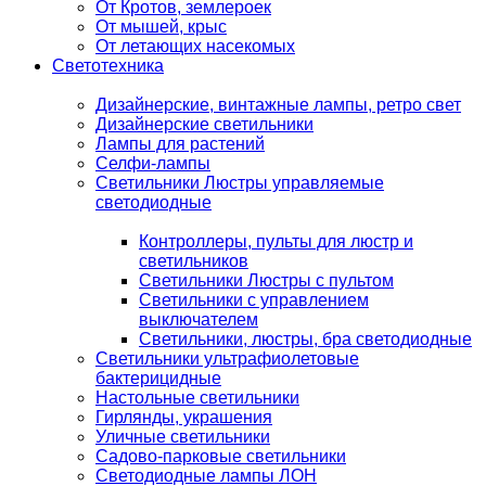
От Кротов, землероек
От мышей, крыс
От летающих насекомых
Светотехника
Дизайнерские, винтажные лампы, ретро свет
Дизайнерские светильники
Лампы для растений
Селфи-лампы
Светильники Люстры управляемые
светодиодные
Контроллеры, пульты для люстр и
светильников
Светильники Люстры с пультом
Светильники с управлением
выключателем
Светильники, люстры, бра светодиодные
Светильники ультрафиолетовые
бактерицидные
Настольные светильники
Гирлянды, украшения
Уличные светильники
Садово-парковые светильники
Светодиодные лампы ЛОН