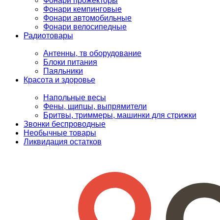
Фонари прожекторы
Фонари кемпинговые
Фонари автомобильные
Фонари велосипедные
Радиотовары
Антенны, тв оборудование
Блоки питания
Паяльники
Красота и здоровье
Напольные весы
Фены, щипцы, выпрямители
Бритвы, триммеры, машинки для стрижки
Звонки беспроводные
Необычные товары
Ликвидация остатков