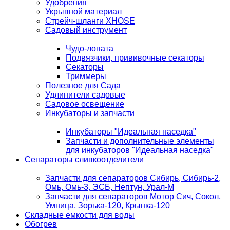
Удобрения
Укрывной материал
Стрейч-шланги XHOSE
Садовый инструмент
Чудо-лопата
Подвязчики, прививочные секаторы
Секаторы
Триммеры
Полезное для Сада
Удлинители садовые
Садовое освещение
Инкубаторы и запчасти
Инкубаторы "Идеальная наседка"
Запчасти и дополнительные элементы
для инкубаторов "Идеальная наседка"
Сепараторы сливкоотделители
Запчасти для сепараторов Сибирь, Сибирь-2,
Омь, Омь-3, ЭСБ, Нептун, Урал-М
Запчасти для сепараторов Мотор Сич, Сокол,
Умница, Зорька-120, Крынка-120
Складные емкости для воды
Обогрев