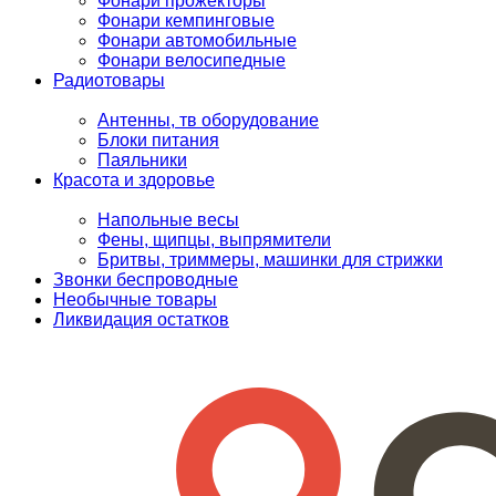
Фонари прожекторы
Фонари кемпинговые
Фонари автомобильные
Фонари велосипедные
Радиотовары
Антенны, тв оборудование
Блоки питания
Паяльники
Красота и здоровье
Напольные весы
Фены, щипцы, выпрямители
Бритвы, триммеры, машинки для стрижки
Звонки беспроводные
Необычные товары
Ликвидация остатков