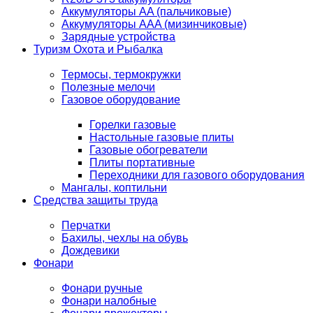
Аккумуляторы AA (пальчиковые)
Аккумуляторы AAA (мизинчиковые)
Зарядные устройства
Туризм Охота и Рыбалка
Термосы, термокружки
Полезные мелочи
Газовое оборудование
Горелки газовые
Настольные газовые плиты
Газовые обогреватели
Плиты портативные
Переходники для газового оборудования
Мангалы, коптильни
Средства защиты труда
Перчатки
Бахилы, чехлы на обувь
Дождевики
Фонари
Фонари ручные
Фонари налобные