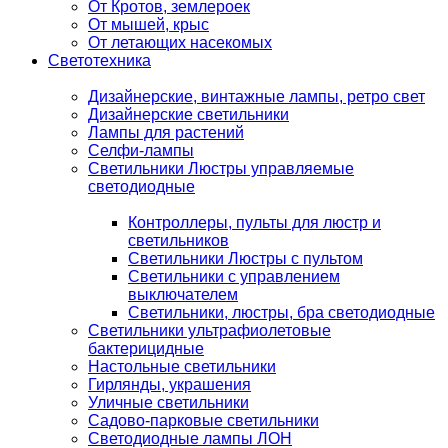
От Кротов, землероек
От мышей, крыс
От летающих насекомых
Светотехника
Дизайнерские, винтажные лампы, ретро свет
Дизайнерские светильники
Лампы для растений
Селфи-лампы
Светильники Люстры управляемые
светодиодные
Контроллеры, пульты для люстр и
светильников
Светильники Люстры с пультом
Светильники с управлением
выключателем
Светильники, люстры, бра светодиодные
Светильники ультрафиолетовые
бактерицидные
Настольные светильники
Гирлянды, украшения
Уличные светильники
Садово-парковые светильники
Светодиодные лампы ЛОН