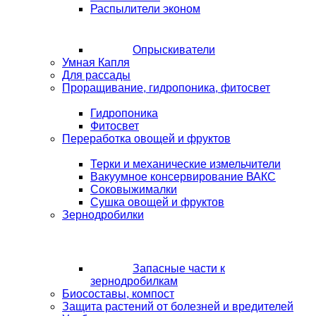
Распылители эконом
Опрыскиватели
Умная Капля
Для рассады
Проращивание, гидропоника, фитосвет
Гидропоника
Фитосвет
Переработка овощей и фруктов
Терки и механические измельчители
Вакуумное консервирование ВАКС
Соковыжималки
Сушка овощей и фруктов
Зернодробилки
Запасные части к
зернодробилкам
Биосоставы, компост
Защита растений от болезней и вредителей