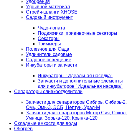
Удобрения
Укрывной материал
Стрейч-шланги XHOSE
Садовый инструмент
Чудо-лопата
Подвязчики, прививочные секаторы
Секаторы
Триммеры
Полезное для Сада
Удлинители садовые
Садовое освещение
Инкубаторы и запчасти
Инкубаторы "Идеальная наседка"
Запчасти и дополнительные элементы
для инкубаторов "Идеальная наседка"
Сепараторы сливкоотделители
Запчасти для сепараторов Сибирь, Сибирь-2,
Омь, Омь-3, ЭСБ, Нептун, Урал-М
Запчасти для сепараторов Мотор Сич, Сокол,
Умница, Зорька-120, Крынка-120
Складные емкости для воды
Обогрев