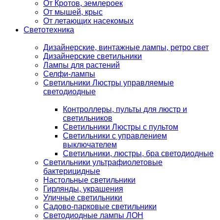
От Кротов, землероек
От мышей, крыс
От летающих насекомых
Светотехника
Дизайнерские, винтажные лампы, ретро свет
Дизайнерские светильники
Лампы для растений
Селфи-лампы
Светильники Люстры управляемые
светодиодные
Контроллеры, пульты для люстр и
светильников
Светильники Люстры с пультом
Светильники с управлением
выключателем
Светильники, люстры, бра светодиодные
Светильники ультрафиолетовые
бактерицидные
Настольные светильники
Гирлянды, украшения
Уличные светильники
Садово-парковые светильники
Светодиодные лампы ЛОН