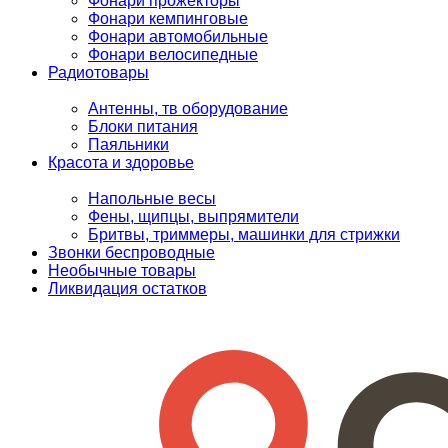
Фонари прожекторы
Фонари кемпинговые
Фонари автомобильные
Фонари велосипедные
Радиотовары
Антенны, тв оборудование
Блоки питания
Паяльники
Красота и здоровье
Напольные весы
Фены, щипцы, выпрямители
Бритвы, триммеры, машинки для стрижки
Звонки беспроводные
Необычные товары
Ликвидация остатков