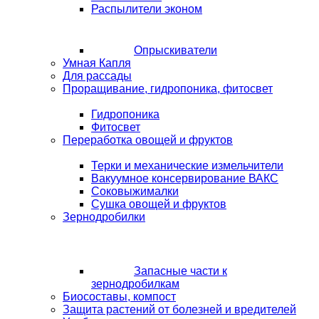
Распылители эконом
Опрыскиватели
Умная Капля
Для рассады
Проращивание, гидропоника, фитосвет
Гидропоника
Фитосвет
Переработка овощей и фруктов
Терки и механические измельчители
Вакуумное консервирование ВАКС
Соковыжималки
Сушка овощей и фруктов
Зернодробилки
Запасные части к
зернодробилкам
Биосоставы, компост
Защита растений от болезней и вредителей