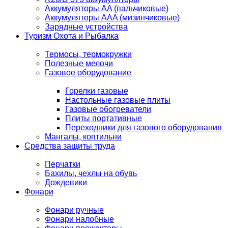
Аккумуляторы AA (пальчиковые)
Аккумуляторы AAA (мизинчиковые)
Зарядные устройства
Туризм Охота и Рыбалка
Термосы, термокружки
Полезные мелочи
Газовое оборудование
Горелки газовые
Настольные газовые плиты
Газовые обогреватели
Плиты портативные
Переходники для газового оборудования
Мангалы, коптильни
Средства защиты труда
Перчатки
Бахилы, чехлы на обувь
Дождевики
Фонари
Фонари ручные
Фонари налобные