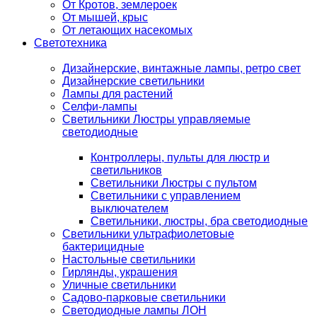
От Кротов, землероек
От мышей, крыс
От летающих насекомых
Светотехника
Дизайнерские, винтажные лампы, ретро свет
Дизайнерские светильники
Лампы для растений
Селфи-лампы
Светильники Люстры управляемые
светодиодные
Контроллеры, пульты для люстр и
светильников
Светильники Люстры с пультом
Светильники с управлением
выключателем
Светильники, люстры, бра светодиодные
Светильники ультрафиолетовые
бактерицидные
Настольные светильники
Гирлянды, украшения
Уличные светильники
Садово-парковые светильники
Светодиодные лампы ЛОН