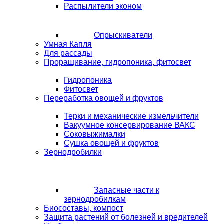
Распылители эконом
Опрыскиватели
Умная Капля
Для рассады
Проращивание, гидропоника, фитосвет
Гидропоника
Фитосвет
Переработка овощей и фруктов
Терки и механические измельчители
Вакуумное консервирование ВАКС
Соковыжималки
Сушка овощей и фруктов
Зернодробилки
Запасные части к
зернодробилкам
Биосоставы, компост
Защита растений от болезней и вредителей