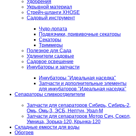
Удобрения
Укрывной материал
Стрейч-шланги XHOSE
Садовый инструмент
Чудо-лопата
Подвязчики, прививочные секаторы
Секаторы
Триммеры
Полезное для Сада
Удлинители садовые
Садовое освещение
Инкубаторы и запчасти
Инкубаторы "Идеальная наседка"
Запчасти и дополнительные элементы
для инкубаторов "Идеальная наседка"
Сепараторы сливкоотделители
Запчасти для сепараторов Сибирь, Сибирь-2,
Омь, Омь-3, ЭСБ, Нептун, Урал-М
Запчасти для сепараторов Мотор Сич, Сокол,
Умница, Зорька-120, Крынка-120
Складные емкости для воды
Обогрев