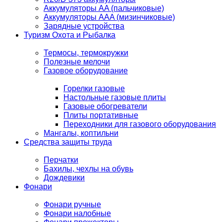
Аккумуляторы AA (пальчиковые)
Аккумуляторы AAA (мизинчиковые)
Зарядные устройства
Туризм Охота и Рыбалка
Термосы, термокружки
Полезные мелочи
Газовое оборудование
Горелки газовые
Настольные газовые плиты
Газовые обогреватели
Плиты портативные
Переходники для газового оборудования
Мангалы, коптильни
Средства защиты труда
Перчатки
Бахилы, чехлы на обувь
Дождевики
Фонари
Фонари ручные
Фонари налобные