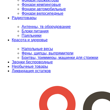
Фонари прожекторы
Фонари кемпинговые
Фонари автомобильные
Фонари велосипедные
Радиотовары
Антенны, тв оборудование
Блоки питания
Паяльники
Красота и здоровье
Напольные весы
Фены, щипцы, выпрямители
Бритвы, триммеры, машинки для стрижки
Звонки беспроводные
Необычные товары
Ликвидация остатков