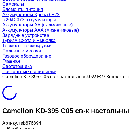
Самокаты
Элементы питания
Аккумуляторы Kрона 6F22
R20/D 373 аккумуляторы
Аккумуляторы AA (пальчиковые)
Аккумуляторы AAA (мизинчиковые)
Зарядные устройства
Туризм Охота и Рыбалка
Термосы, термокружки
Полезные мелочи
Газовое оборудование
Главная
Светотехника
Настольные светильники
Camelion KD-395 C05 св-к настольный 40W E27 Копилка, з
Camelion KD-395 C05 св-к настольны
Артикул:
sb676894
В избранное