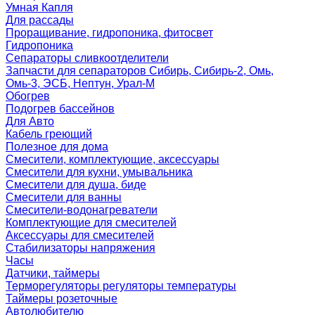
Умная Капля
Для рассады
Проращивание, гидропоника, фитосвет
Гидропоника
Сепараторы сливкоотделители
Запчасти для сепараторов Сибирь, Сибирь-2, Омь,
Омь-3, ЭСБ, Нептун, Урал-М
Обогрев
Подогрев бассейнов
Для Авто
Кабель греющий
Полезное для дома
Смесители, комплектующие, аксессуары
Смесители для кухни, умывальника
Смесители для душа, биде
Смесители для ванны
Смесители-водонагреватели
Комплектующие для смесителей
Аксессуары для смесителей
Стабилизаторы напряжения
Часы
Датчики, таймеры
Терморегуляторы регуляторы температуры
Таймеры розеточные
Автолюбителю