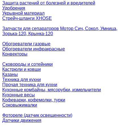
Защита растений от болезней и вредителей
Удобрения
Укрывной материал
Стрейч-шланги XHOSE
Запчасти для сепараторов Мотор Сич, Сокол, Умница,
Зорька-120, Крынка-120
Обогреватели газовые
Обогреватели инфракрасные
Конвекторы
Сковороды и сотейники
Кастрюли и ковши
Казаны
Техника для кухни
Прочая техника для кухни
Кухонные комбайны, мясорубки, измельчители
Кухонные весы
Кофеварки, кофемолки, турки
Соковыжималки
Фотореле (датчик освещенности)
Датчики движения