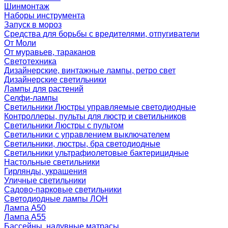
Шинмонтаж
Наборы инструмента
Запуск в мороз
Средства для борьбы с вредителями, отпугиватели
От Моли
От муравьев, тараканов
Светотехника
Дизайнерские, винтажные лампы, ретро свет
Дизайнерские светильники
Лампы для растений
Селфи-лампы
Светильники Люстры управляемые светодиодные
Контроллеры, пульты для люстр и светильников
Светильники Люстры с пультом
Светильники с управлением выключателем
Светильники, люстры, бра светодиодные
Светильники ультрафиолетовые бактерицидные
Настольные светильники
Гирлянды, украшения
Уличные светильники
Садово-парковые светильники
Светодиодные лампы ЛОН
Лампа A50
Лампа A55
Бассейны, надувные матрасы