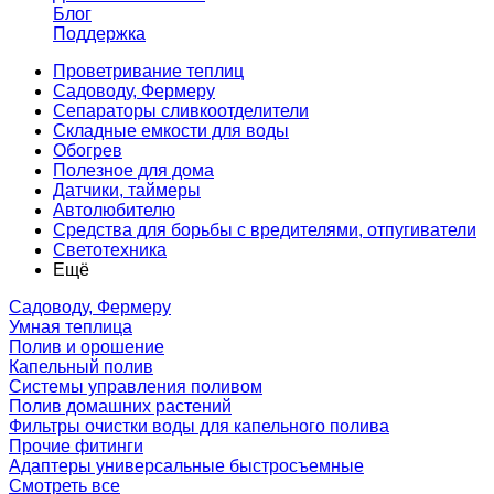
Блог
Поддержка
Проветривание теплиц
Садоводу, Фермеру
Сепараторы сливкоотделители
Складные емкости для воды
Обогрев
Полезное для дома
Датчики, таймеры
Автолюбителю
Средства для борьбы с вредителями, отпугиватели
Светотехника
Ещё
Садоводу, Фермеру
Умная теплица
Полив и орошение
Капельный полив
Системы управления поливом
Полив домашних растений
Фильтры очистки воды для капельного полива
Прочие фитинги
Адаптеры универсальные быстросъемные
Смотреть все