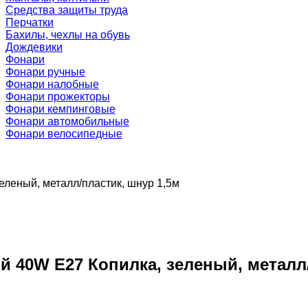
Средства защиты труда
Перчатки
Бахилы, чехлы на обувь
Дождевики
Фонари
Фонари ручные
Фонари налобные
Фонари прожекторы
Фонари кемпинговые
Фонари автомобильные
Фонари велосипедные
еленый, металл/пластик, шнур 1,5м
й 40W E27 Копилка, зеленый, металл