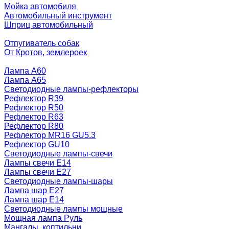
Мойка автомобиля
Автомобильный инструмент
Шприц автомобильный
Отпугиватель собак
От Кротов, землероек
Лампа A60
Лампа A65
Светодиодные лампы-рефлекторы
Рефлектор R39
Рефлектор R50
Рефлектор R63
Рефлектор R80
Рефлектор MR16 GU5.3
Рефлектор GU10
Светодиодные лампы-свечи
Лампы свечи Е14
Лампы свечи Е27
Светодиодные лампы-шары
Лампа шар E27
Лампа шар Е14
Светодиодные лампы мощные
Мощная лампа Руль
Мангалы, коптильни