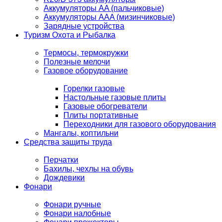
Аккумуляторы AA (пальчиковые)
Аккумуляторы AAA (мизинчиковые)
Зарядные устройства
Туризм Охота и Рыбалка
Термосы, термокружки
Полезные мелочи
Газовое оборудование
Горелки газовые
Настольные газовые плиты
Газовые обогреватели
Плиты портативные
Переходники для газового оборудования
Мангалы, коптильни
Средства защиты труда
Перчатки
Бахилы, чехлы на обувь
Дождевики
Фонари
Фонари ручные
Фонари налобные