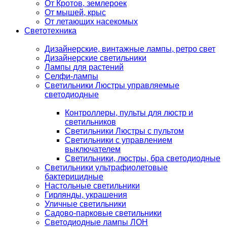
От Кротов, землероек
От мышей, крыс
От летающих насекомых
Светотехника
Дизайнерские, винтажные лампы, ретро свет
Дизайнерские светильники
Лампы для растений
Селфи-лампы
Светильники Люстры управляемые
светодиодные
Контроллеры, пульты для люстр и
светильников
Светильники Люстры с пультом
Светильники с управлением
выключателем
Светильники, люстры, бра светодиодные
Светильники ультрафиолетовые
бактерицидные
Настольные светильники
Гирлянды, украшения
Уличные светильники
Садово-парковые светильники
Светодиодные лампы ЛОН