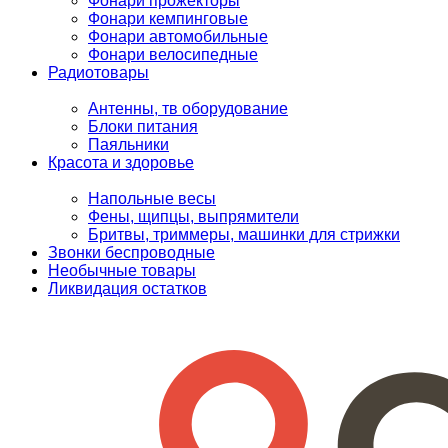
Фонари прожекторы
Фонари кемпинговые
Фонари автомобильные
Фонари велосипедные
Радиотовары
Антенны, тв оборудование
Блоки питания
Паяльники
Красота и здоровье
Напольные весы
Фены, щипцы, выпрямители
Бритвы, триммеры, машинки для стрижки
Звонки беспроводные
Необычные товары
Ликвидация остатков