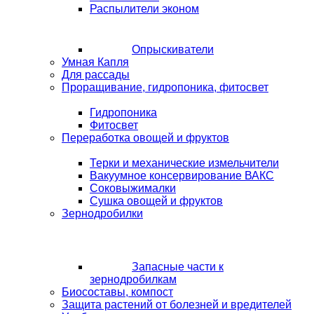
Распылители эконом
Опрыскиватели
Умная Капля
Для рассады
Проращивание, гидропоника, фитосвет
Гидропоника
Фитосвет
Переработка овощей и фруктов
Терки и механические измельчители
Вакуумное консервирование ВАКС
Соковыжималки
Сушка овощей и фруктов
Зернодробилки
Запасные части к
зернодробилкам
Биосоставы, компост
Защита растений от болезней и вредителей