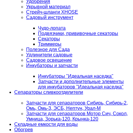
Удобрения
Укрывной материал
Стрейч-шланги XHOSE
Садовый инструмент
Чудо-лопата
Подвязчики, прививочные секаторы
Секаторы
Триммеры
Полезное для Сада
Удлинители садовые
Садовое освещение
Инкубаторы и запчасти
Инкубаторы "Идеальная наседка"
Запчасти и дополнительные элементы
для инкубаторов "Идеальная наседка"
Сепараторы сливкоотделители
Запчасти для сепараторов Сибирь, Сибирь-2,
Омь, Омь-3, ЭСБ, Нептун, Урал-М
Запчасти для сепараторов Мотор Сич, Сокол,
Умница, Зорька-120, Крынка-120
Складные емкости для воды
Обогрев