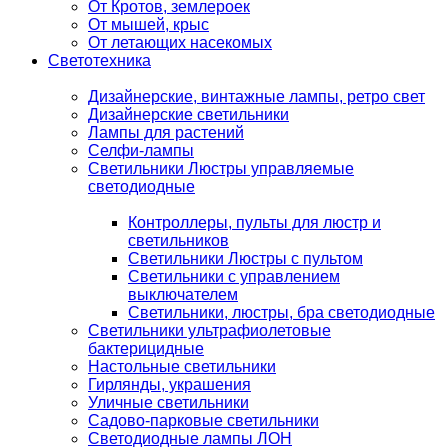
От Кротов, землероек
От мышей, крыс
От летающих насекомых
Светотехника
Дизайнерские, винтажные лампы, ретро свет
Дизайнерские светильники
Лампы для растений
Селфи-лампы
Светильники Люстры управляемые
светодиодные
Контроллеры, пульты для люстр и
светильников
Светильники Люстры с пультом
Светильники с управлением
выключателем
Светильники, люстры, бра светодиодные
Светильники ультрафиолетовые
бактерицидные
Настольные светильники
Гирлянды, украшения
Уличные светильники
Садово-парковые светильники
Светодиодные лампы ЛОН