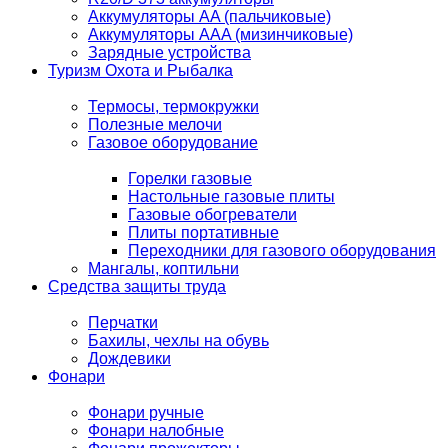
Аккумуляторы AA (пальчиковые)
Аккумуляторы AAA (мизинчиковые)
Зарядные устройства
Туризм Охота и Рыбалка
Термосы, термокружки
Полезные мелочи
Газовое оборудование
Горелки газовые
Настольные газовые плиты
Газовые обогреватели
Плиты портативные
Переходники для газового оборудования
Мангалы, коптильни
Средства защиты труда
Перчатки
Бахилы, чехлы на обувь
Дождевики
Фонари
Фонари ручные
Фонари налобные