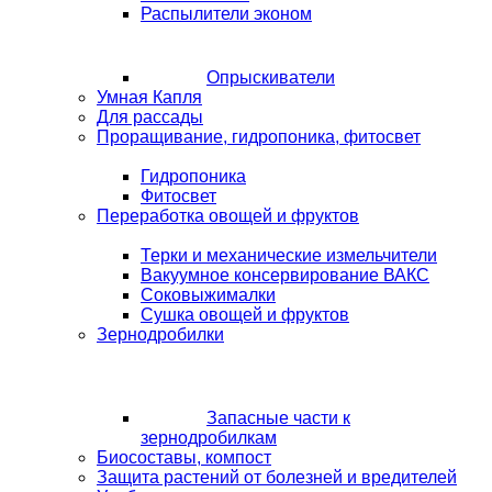
Распылители эконом
Опрыскиватели
Умная Капля
Для рассады
Проращивание, гидропоника, фитосвет
Гидропоника
Фитосвет
Переработка овощей и фруктов
Терки и механические измельчители
Вакуумное консервирование ВАКС
Соковыжималки
Сушка овощей и фруктов
Зернодробилки
Запасные части к
зернодробилкам
Биосоставы, компост
Защита растений от болезней и вредителей