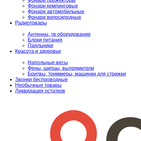
Фонари прожекторы
Фонари кемпинговые
Фонари автомобильные
Фонари велосипедные
Радиотовары
Антенны, тв оборудование
Блоки питания
Паяльники
Красота и здоровье
Напольные весы
Фены, щипцы, выпрямители
Бритвы, триммеры, машинки для стрижки
Звонки беспроводные
Необычные товары
Ликвидация остатков