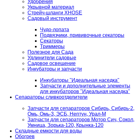
Удобрения
Укрывной материал
Стрейч-шланги XHOSE
Садовый инструмент
Чудо-лопата
Подвязчики, прививочные секаторы
Секаторы
Триммеры
Полезное для Сада
Удлинители садовые
Садовое освещение
Инкубаторы и запчасти
Инкубаторы "Идеальная наседка"
Запчасти и дополнительные элементы
для инкубаторов "Идеальная наседка"
Сепараторы сливкоотделители
Запчасти для сепараторов Сибирь, Сибирь-2,
Омь, Омь-3, ЭСБ, Нептун, Урал-М
Запчасти для сепараторов Мотор Сич, Сокол,
Умница, Зорька-120, Крынка-120
Складные емкости для воды
Обогрев