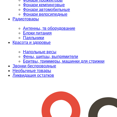
Фонари прожекторы
Фонари кемпинговые
Фонари автомобильные
Фонари велосипедные
Радиотовары
Антенны, тв оборудование
Блоки питания
Паяльники
Красота и здоровье
Напольные весы
Фены, щипцы, выпрямители
Бритвы, триммеры, машинки для стрижки
Звонки беспроводные
Необычные товары
Ликвидация остатков