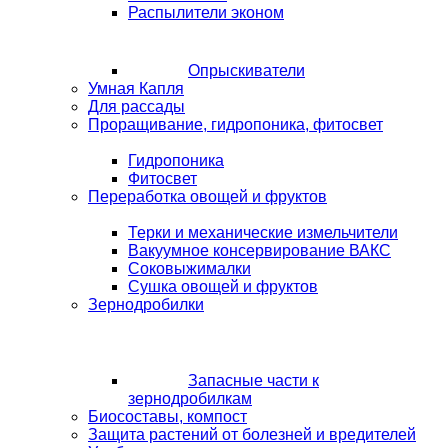
Распылители эконом
Опрыскиватели
Умная Капля
Для рассады
Проращивание, гидропоника, фитосвет
Гидропоника
Фитосвет
Переработка овощей и фруктов
Терки и механические измельчители
Вакуумное консервирование ВАКС
Соковыжималки
Сушка овощей и фруктов
Зернодробилки
Запасные части к
зернодробилкам
Биосоставы, компост
Защита растений от болезней и вредителей