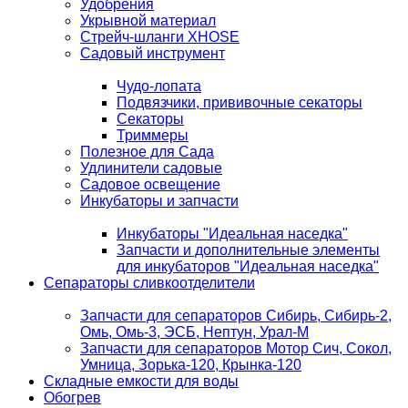
Удобрения
Укрывной материал
Стрейч-шланги XHOSE
Садовый инструмент
Чудо-лопата
Подвязчики, прививочные секаторы
Секаторы
Триммеры
Полезное для Сада
Удлинители садовые
Садовое освещение
Инкубаторы и запчасти
Инкубаторы "Идеальная наседка"
Запчасти и дополнительные элементы
для инкубаторов "Идеальная наседка"
Сепараторы сливкоотделители
Запчасти для сепараторов Сибирь, Сибирь-2,
Омь, Омь-3, ЭСБ, Нептун, Урал-М
Запчасти для сепараторов Мотор Сич, Сокол,
Умница, Зорька-120, Крынка-120
Складные емкости для воды
Обогрев