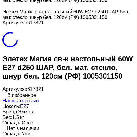
мат. стекло, шнур бел. 120см (РФ) 1005301150
Элетех Магия св-к настольный 60W Е27 d250 ШАР, бел.
мат. стекло, шнур бел. 120см (РФ) 1005301150
Артикул:
sb617821
Элетех Магия св-к настольный 60W
Е27 d250 ШАР, бел. мат. стекло,
шнур бел. 120см (РФ) 1005301150
Артикул:
sb617821
В избранное
Написать отзыв
Цоколь:
E27
Бренд:
Элетех
Вес:
1.5 кг
Склад в Орле:
Нет в наличии
Склад в Уфе: