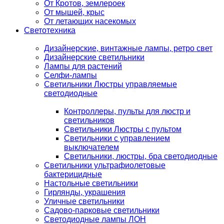
От Кротов, землероек
От мышей, крыс
От летающих насекомых
Светотехника
Дизайнерские, винтажные лампы, ретро свет
Дизайнерские светильники
Лампы для растений
Селфи-лампы
Светильники Люстры управляемые
светодиодные
Контроллеры, пульты для люстр и
светильников
Светильники Люстры с пультом
Светильники с управлением
выключателем
Светильники, люстры, бра светодиодные
Светильники ультрафиолетовые
бактерицидные
Настольные светильники
Гирлянды, украшения
Уличные светильники
Садово-парковые светильники
Светодиодные лампы ЛОН