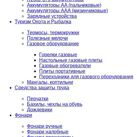
Аккумуляторы AA (пальчиковые)
Аккумуляторы AAA (мизинчиковые)
Зарядные устройства
Туризм Охота и Рыбалка
Термосы, термокружки
Полезные мелочи
Газовое оборудование
Горелки газовые
Настольные газовые плиты
Газовые обогреватели
Плиты портативные
Переходники для газового оборудования
Мангалы, коптильни
Средства защиты труда
Перчатки
Бахилы, чехлы на обувь
Дождевики
Фонари
Фонари ручные
Фонари налобные