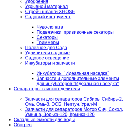
Удобрения
Укрывной материал
Стрейч-шланги XHOSE
Садовый инструмент
Чудо-лопата
Подвязчики, прививочные секаторы
Секаторы
Триммеры
Полезное для Сада
Удлинители садовые
Садовое освещение
Инкубаторы и запчасти
Инкубаторы "Идеальная наседка"
Запчасти и дополнительные элементы
для инкубаторов "Идеальная наседка"
Сепараторы сливкоотделители
Запчасти для сепараторов Сибирь, Сибирь-2,
Омь, Омь-3, ЭСБ, Нептун, Урал-М
Запчасти для сепараторов Мотор Сич, Сокол,
Умница, Зорька-120, Крынка-120
Складные емкости для воды
Обогрев