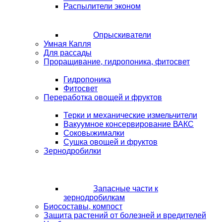
Распылители эконом
Опрыскиватели
Умная Капля
Для рассады
Проращивание, гидропоника, фитосвет
Гидропоника
Фитосвет
Переработка овощей и фруктов
Терки и механические измельчители
Вакуумное консервирование ВАКС
Соковыжималки
Сушка овощей и фруктов
Зернодробилки
Запасные части к
зернодробилкам
Биосоставы, компост
Защита растений от болезней и вредителей