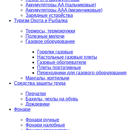
Аккумуляторы AA (пальчиковые)
Аккумуляторы AAA (мизинчиковые)
Зарядные устройства
Туризм Охота и Рыбалка
Термосы, термокружки
Полезные мелочи
Газовое оборудование
Горелки газовые
Настольные газовые плиты
Газовые обогреватели
Плиты портативные
Переходники для газового оборудования
Мангалы, коптильни
Средства защиты труда
Перчатки
Бахилы, чехлы на обувь
Дождевики
Фонари
Фонари ручные
Фонари налобные