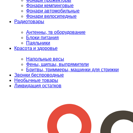
Фонари прожекторы
Фонари кемпинговые
Фонари автомобильные
Фонари велосипедные
Радиотовары
Антенны, тв оборудование
Блоки питания
Паяльники
Красота и здоровье
Напольные весы
Фены, щипцы, выпрямители
Бритвы, триммеры, машинки для стрижки
Звонки беспроводные
Необычные товары
Ликвидация остатков