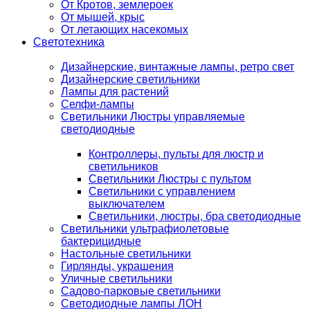
От Кротов, землероек
От мышей, крыс
От летающих насекомых
Светотехника
Дизайнерские, винтажные лампы, ретро свет
Дизайнерские светильники
Лампы для растений
Селфи-лампы
Светильники Люстры управляемые
светодиодные
Контроллеры, пульты для люстр и
светильников
Светильники Люстры с пультом
Светильники с управлением
выключателем
Светильники, люстры, бра светодиодные
Светильники ультрафиолетовые
бактерицидные
Настольные светильники
Гирлянды, украшения
Уличные светильники
Садово-парковые светильники
Светодиодные лампы ЛОН