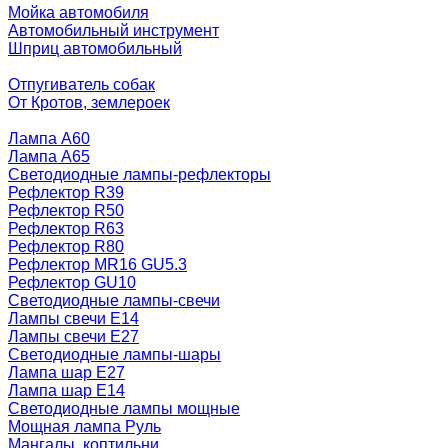
Мойка автомобиля
Автомобильный инструмент
Шприц автомобильный
Отпугиватель собак
От Кротов, землероек
Лампа A60
Лампа A65
Светодиодные лампы-рефлекторы
Рефлектор R39
Рефлектор R50
Рефлектор R63
Рефлектор R80
Рефлектор MR16 GU5.3
Рефлектор GU10
Светодиодные лампы-свечи
Лампы свечи Е14
Лампы свечи Е27
Светодиодные лампы-шары
Лампа шар E27
Лампа шар Е14
Светодиодные лампы мощные
Мощная лампа Руль
Мангалы, коптильни