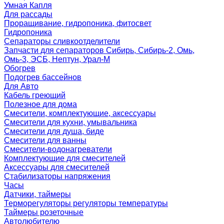
Умная Капля
Для рассады
Проращивание, гидропоника, фитосвет
Гидропоника
Сепараторы сливкоотделители
Запчасти для сепараторов Сибирь, Сибирь-2, Омь,
Омь-3, ЭСБ, Нептун, Урал-М
Обогрев
Подогрев бассейнов
Для Авто
Кабель греющий
Полезное для дома
Смесители, комплектующие, аксессуары
Смесители для кухни, умывальника
Смесители для душа, биде
Смесители для ванны
Смесители-водонагреватели
Комплектующие для смесителей
Аксессуары для смесителей
Стабилизаторы напряжения
Часы
Датчики, таймеры
Терморегуляторы регуляторы температуры
Таймеры розеточные
Автолюбителю