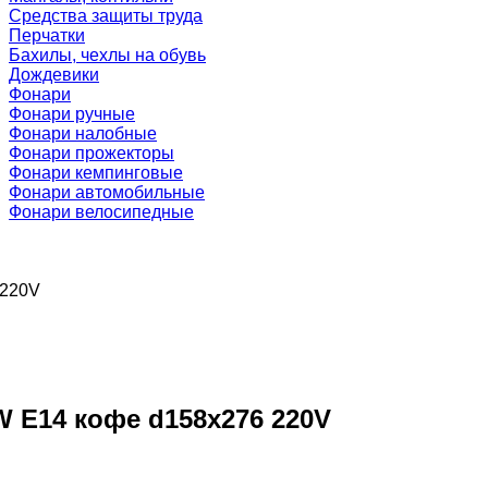
Средства защиты труда
Перчатки
Бахилы, чехлы на обувь
Дождевики
Фонари
Фонари ручные
Фонари налобные
Фонари прожекторы
Фонари кемпинговые
Фонари автомобильные
Фонари велосипедные
 220V
W E14 кофе d158x276 220V