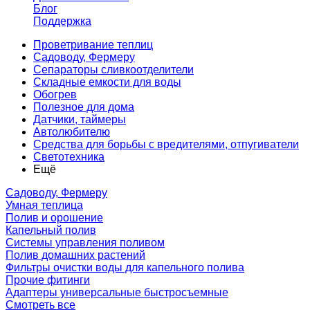
Блог
Поддержка
Проветривание теплиц
Садоводу, Фермеру
Сепараторы сливкоотделители
Складные емкости для воды
Обогрев
Полезное для дома
Датчики, таймеры
Автолюбителю
Средства для борьбы с вредителями, отпугиватели
Светотехника
Ещё
Садоводу, Фермеру
Умная теплица
Полив и орошение
Капельный полив
Системы управления поливом
Полив домашних растений
Фильтры очистки воды для капельного полива
Прочие фитинги
Адаптеры универсальные быстросъемные
Смотреть все