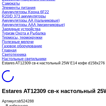
Самокаты
Элементы питания
Аккумуляторы Kрона 6F22
R20/D 373 аккумуляторы
Аккумуляторы AA (пальчиковые)
Аккумуляторы AAA (мизинчиковые)
Зарядные устройства
Туризм Охота и Рыбалка
Термосы, термокружки
Полезные мелочи
Газовое оборудование
Главная
Светотехника
Настольные светильники
Estares AT12309 св-к настольный 25W E14 кофе d158x276
Estares AT12309 св-к настольный 25
Артикул:
sb524288
В избранное