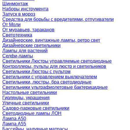
Шинмонтаж
Наборы инструмента
Запуск в мороз
Средства для борьбы с вредителями, отпугиватели
От Моли
От муравьев, тараканов
Светотехника
Дизайнерские, винтажные лампы, ретро свет
Дизайнерские светильники
Лампы для растений
Селфи-лампы
Светильники Люстры управляемые светодиодные
Контроллеры, пульты для люстр и светильников
Светильники Люстры с пультом
Светильники с управлением выключателем
Светильники, люстры, бра светодиодные
Светильники ультрафиолетовые бактерицидные
Настольные светильники
Гирлянды, украшения
Уличные светильники
Садово-парковые светильники
Светодиодные лампы ЛОН
Лампа A50
Лампа A55
Бассейны, надувные матрасы