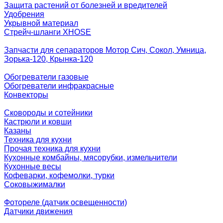
Защита растений от болезней и вредителей
Удобрения
Укрывной материал
Стрейч-шланги XHOSE
Запчасти для сепараторов Мотор Сич, Сокол, Умница,
Зорька-120, Крынка-120
Обогреватели газовые
Обогреватели инфракрасные
Конвекторы
Сковороды и сотейники
Кастрюли и ковши
Казаны
Техника для кухни
Прочая техника для кухни
Кухонные комбайны, мясорубки, измельчители
Кухонные весы
Кофеварки, кофемолки, турки
Соковыжималки
Фотореле (датчик освещенности)
Датчики движения