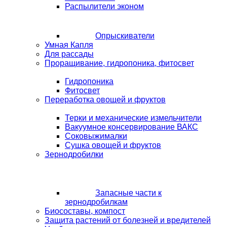
Распылители эконом
Опрыскиватели
Умная Капля
Для рассады
Проращивание, гидропоника, фитосвет
Гидропоника
Фитосвет
Переработка овощей и фруктов
Терки и механические измельчители
Вакуумное консервирование ВАКС
Соковыжималки
Сушка овощей и фруктов
Зернодробилки
Запасные части к
зернодробилкам
Биосоставы, компост
Защита растений от болезней и вредителей