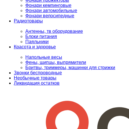
Фонари прожекторы
Фонари кемпинговые
Фонари автомобильные
Фонари велосипедные
Радиотовары
Антенны, тв оборудование
Блоки питания
Паяльники
Красота и здоровье
Напольные весы
Фены, щипцы, выпрямители
Бритвы, триммеры, машинки для стрижки
Звонки беспроводные
Необычные товары
Ликвидация остатков