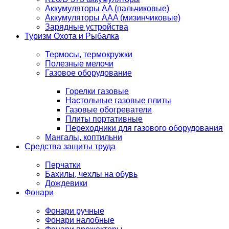
Аккумуляторы AA (пальчиковые)
Аккумуляторы AAA (мизинчиковые)
Зарядные устройства
Туризм Охота и Рыбалка
Термосы, термокружки
Полезные мелочи
Газовое оборудование
Горелки газовые
Настольные газовые плиты
Газовые обогреватели
Плиты портативные
Переходники для газового оборудования
Мангалы, коптильни
Средства защиты труда
Перчатки
Бахилы, чехлы на обувь
Дождевики
Фонари
Фонари ручные
Фонари налобные