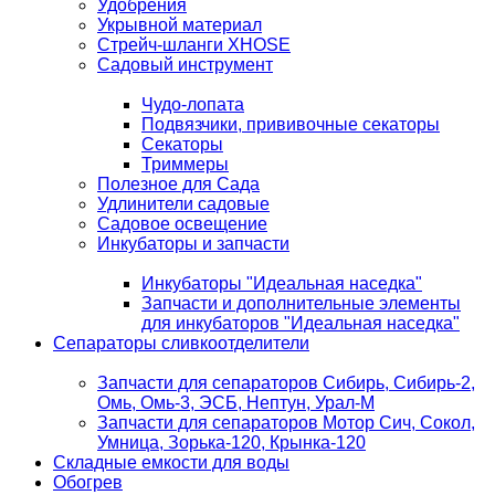
Удобрения
Укрывной материал
Стрейч-шланги XHOSE
Садовый инструмент
Чудо-лопата
Подвязчики, прививочные секаторы
Секаторы
Триммеры
Полезное для Сада
Удлинители садовые
Садовое освещение
Инкубаторы и запчасти
Инкубаторы "Идеальная наседка"
Запчасти и дополнительные элементы
для инкубаторов "Идеальная наседка"
Сепараторы сливкоотделители
Запчасти для сепараторов Сибирь, Сибирь-2,
Омь, Омь-3, ЭСБ, Нептун, Урал-М
Запчасти для сепараторов Мотор Сич, Сокол,
Умница, Зорька-120, Крынка-120
Складные емкости для воды
Обогрев