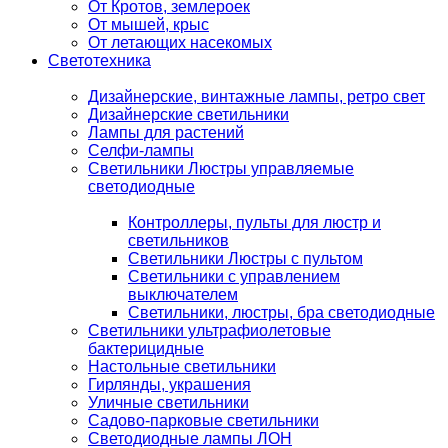
От Кротов, землероек
От мышей, крыс
От летающих насекомых
Светотехника
Дизайнерские, винтажные лампы, ретро свет
Дизайнерские светильники
Лампы для растений
Селфи-лампы
Светильники Люстры управляемые
светодиодные
Контроллеры, пульты для люстр и
светильников
Светильники Люстры с пультом
Светильники с управлением
выключателем
Светильники, люстры, бра светодиодные
Светильники ультрафиолетовые
бактерицидные
Настольные светильники
Гирлянды, украшения
Уличные светильники
Садово-парковые светильники
Светодиодные лампы ЛОН