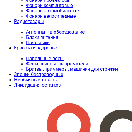
Фонари прожекторы
Фонари кемпинговые
Фонари автомобильные
Фонари велосипедные
Радиотовары
Антенны, тв оборудование
Блоки питания
Паяльники
Красота и здоровье
Напольные весы
Фены, щипцы, выпрямители
Бритвы, триммеры, машинки для стрижки
Звонки беспроводные
Необычные товары
Ликвидация остатков