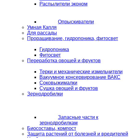
Распылители эконом
Опрыскиватели
Умная Капля
Для рассады
Проращивание, гидропоника, фитосвет
Гидропоника
Фитосвет
Переработка овощей и фруктов
Терки и механические измельчители
Вакуумное консервирование ВАКС
Соковыжималки
Сушка овощей и фруктов
Зернодробилки
Запасные части к
зернодробилкам
Биосоставы, компост
Защита растений от болезней и вредителей