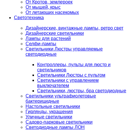
От Кротов, землероек
От мышей, крыс
От летающих насекомых
Светотехника
Дизайнерские, винтажные лампы, ретро свет
Дизайнерские светильники
Лампы для растений
Селфи-лампы
Светильники Люстры управляемые
светодиодные
Контроллеры, пульты для люстр и
светильников
Светильники Люстры с пультом
Светильники с управлением
выключателем
Светильники, люстры, бра светодиодные
Светильники ультрафиолетовые
бактерицидные
Настольные светильники
Гирлянды, украшения
Уличные светильники
Садово-парковые светильники
Светодиодные лампы ЛОН