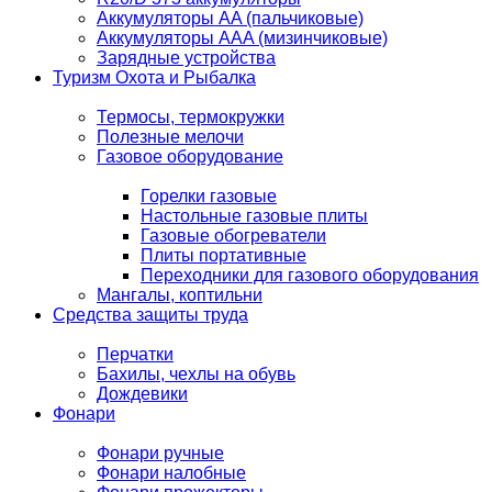
Аккумуляторы AA (пальчиковые)
Аккумуляторы AAA (мизинчиковые)
Зарядные устройства
Туризм Охота и Рыбалка
Термосы, термокружки
Полезные мелочи
Газовое оборудование
Горелки газовые
Настольные газовые плиты
Газовые обогреватели
Плиты портативные
Переходники для газового оборудования
Мангалы, коптильни
Средства защиты труда
Перчатки
Бахилы, чехлы на обувь
Дождевики
Фонари
Фонари ручные
Фонари налобные