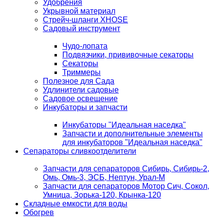
Удобрения
Укрывной материал
Стрейч-шланги XHOSE
Садовый инструмент
Чудо-лопата
Подвязчики, прививочные секаторы
Секаторы
Триммеры
Полезное для Сада
Удлинители садовые
Садовое освещение
Инкубаторы и запчасти
Инкубаторы "Идеальная наседка"
Запчасти и дополнительные элементы
для инкубаторов "Идеальная наседка"
Сепараторы сливкоотделители
Запчасти для сепараторов Сибирь, Сибирь-2,
Омь, Омь-3, ЭСБ, Нептун, Урал-М
Запчасти для сепараторов Мотор Сич, Сокол,
Умница, Зорька-120, Крынка-120
Складные емкости для воды
Обогрев