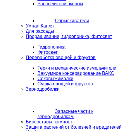
Распылители эконом
Опрыскиватели
Умная Капля
Для рассады
Проращивание, гидропоника, фитосвет
Гидропоника
Фитосвет
Переработка овощей и фруктов
Терки и механические измельчители
Вакуумное консервирование ВАКС
Соковыжималки
Сушка овощей и фруктов
Зернодробилки
Запасные части к
зернодробилкам
Биосоставы, компост
Защита растений от болезней и вредителей