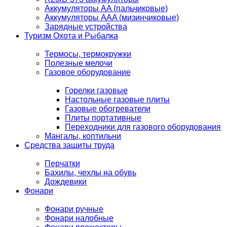
Аккумуляторы AA (пальчиковые)
Аккумуляторы AAA (мизинчиковые)
Зарядные устройства
Туризм Охота и Рыбалка
Термосы, термокружки
Полезные мелочи
Газовое оборудование
Горелки газовые
Настольные газовые плиты
Газовые обогреватели
Плиты портативные
Переходники для газового оборудования
Мангалы, коптильни
Средства защиты труда
Перчатки
Бахилы, чехлы на обувь
Дождевики
Фонари
Фонари ручные
Фонари налобные