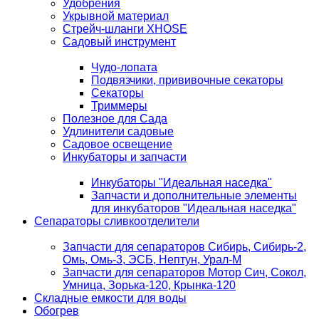
Удобрения
Укрывной материал
Стрейч-шланги XHOSE
Садовый инструмент
Чудо-лопата
Подвязчики, прививочные секаторы
Секаторы
Триммеры
Полезное для Сада
Удлинители садовые
Садовое освещение
Инкубаторы и запчасти
Инкубаторы "Идеальная наседка"
Запчасти и дополнительные элементы
для инкубаторов "Идеальная наседка"
Сепараторы сливкоотделители
Запчасти для сепараторов Сибирь, Сибирь-2,
Омь, Омь-3, ЭСБ, Нептун, Урал-М
Запчасти для сепараторов Мотор Сич, Сокол,
Умница, Зорька-120, Крынка-120
Складные емкости для воды
Обогрев