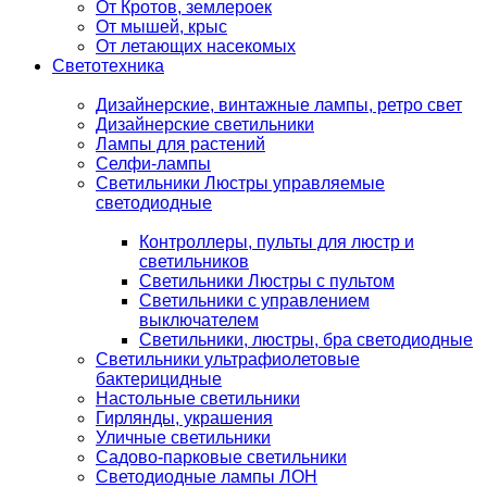
От Кротов, землероек
От мышей, крыс
От летающих насекомых
Светотехника
Дизайнерские, винтажные лампы, ретро свет
Дизайнерские светильники
Лампы для растений
Селфи-лампы
Светильники Люстры управляемые
светодиодные
Контроллеры, пульты для люстр и
светильников
Светильники Люстры с пультом
Светильники с управлением
выключателем
Светильники, люстры, бра светодиодные
Светильники ультрафиолетовые
бактерицидные
Настольные светильники
Гирлянды, украшения
Уличные светильники
Садово-парковые светильники
Светодиодные лампы ЛОН