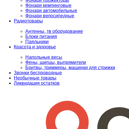
Фонари прожекторы
Фонари кемпинговые
Фонари автомобильные
Фонари велосипедные
Радиотовары
Антенны, тв оборудование
Блоки питания
Паяльники
Красота и здоровье
Напольные весы
Фены, щипцы, выпрямители
Бритвы, триммеры, машинки для стрижки
Звонки беспроводные
Необычные товары
Ликвидация остатков