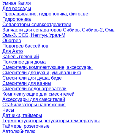
Умная Капля
Для рассады
Проращивание, гидропоника, фитосвет
Гидропоника
Сепараторы сливкоотделители
Запчасти для сепараторов Сибирь, Сибирь-2, Омь,
Омь-3, ЭСБ, Нептун, Урал-М
Обогрев
Подогрев бассейнов
Для Авто
Кабель греющий
Полезное для дома
Смесители, комплектующие, аксессуары
Смесители для кухни, умывальника
Смесители для душа, биде
Смесители для ванны
Смесители-водонагреватели
Комплектующие для смесителей
Аксессуары для смесителей
Стабилизаторы напряжения
Часы
Датчики, таймеры
Терморегуляторы регуляторы температуры
Таймеры розеточные
Автолюбителю