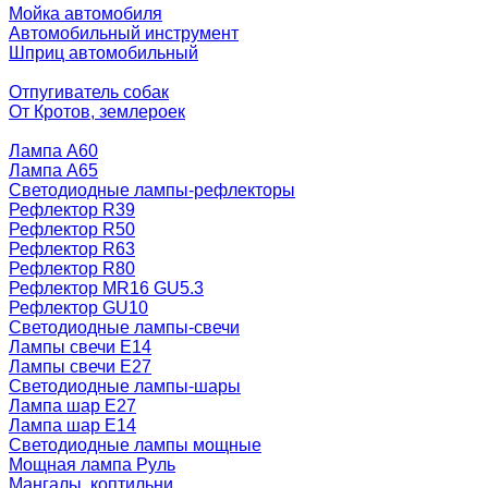
Мойка автомобиля
Автомобильный инструмент
Шприц автомобильный
Отпугиватель собак
От Кротов, землероек
Лампа A60
Лампа A65
Светодиодные лампы-рефлекторы
Рефлектор R39
Рефлектор R50
Рефлектор R63
Рефлектор R80
Рефлектор MR16 GU5.3
Рефлектор GU10
Светодиодные лампы-свечи
Лампы свечи Е14
Лампы свечи Е27
Светодиодные лампы-шары
Лампа шар E27
Лампа шар Е14
Светодиодные лампы мощные
Мощная лампа Руль
Мангалы, коптильни