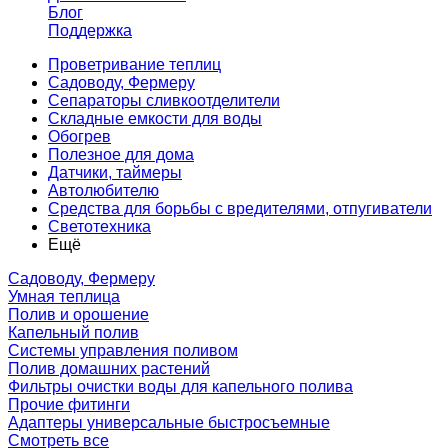
Блог
Поддержка
Проветривание теплиц
Садоводу, Фермеру
Сепараторы сливкоотделители
Складные емкости для воды
Обогрев
Полезное для дома
Датчики, таймеры
Автолюбителю
Средства для борьбы с вредителями, отпугиватели
Светотехника
Ещё
Садоводу, Фермеру
Умная теплица
Полив и орошение
Капельный полив
Системы управления поливом
Полив домашних растений
Фильтры очистки воды для капельного полива
Прочие фитинги
Адаптеры универсальные быстросъемные
Смотреть все