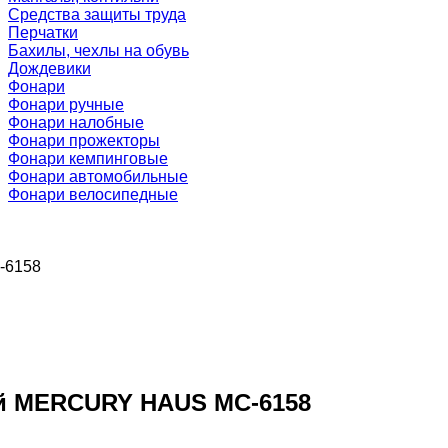
Средства защиты труда
Перчатки
Бахилы, чехлы на обувь
Дождевики
Фонари
Фонари ручные
Фонари налобные
Фонари прожекторы
Фонари кемпинговые
Фонари автомобильные
Фонари велосипедные
-6158
ой MERCURY HAUS MC-6158