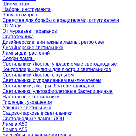
Шинмонтаж
Наборы инструмента
Запуск в мороз
Средства для борьбы с вредителями, отпугиватели
От Моли
От муравьев, тараканов
Светотехника
Дизайнерские, винтажные лампы, ретро свет
Дизайнерские светильники
Лампы для растений
Селфи-лампы
Светильники Люстры управляемые светодиодные
Контроллеры, пульты для люстр и светильников
Светильники Люстры с пультом
Светильники с управлением выключателем
Светильники, люстры, бра светодиодные
Светильники ультрафиолетовые бактерицидные
Настольные светильники
Гирлянды, украшения
Уличные светильники
Садово-парковые светильники
Светодиодные лампы ЛОН
Лампа A50
Лампа A55
Бассейны, надувные матрасы