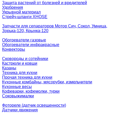
Защита растений от болезней и вредителей
Удобрения
Укрывной материал
Стрейч-шланги XHOSE
Запчасти для сепараторов Мотор Сич, Сокол, Умница,
Зорька-120, Крынка-120
Обогреватели газовые
Обогреватели инфракрасные
Конвекторы
Сковороды и сотейники
Кастрюли и ковши
Казаны
Техника для кухни
Прочая техника для кухни
Кухонные комбайны, мясорубки, измельчители
Кухонные весы
Кофеварки, кофемолки, турки
Соковыжималки
Фотореле (датчик освещенности)
Датчики движения