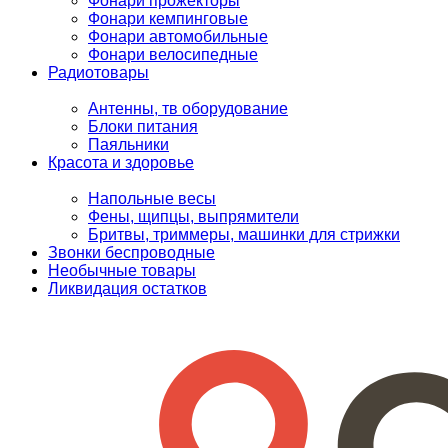
Фонари прожекторы
Фонари кемпинговые
Фонари автомобильные
Фонари велосипедные
Радиотовары
Антенны, тв оборудование
Блоки питания
Паяльники
Красота и здоровье
Напольные весы
Фены, щипцы, выпрямители
Бритвы, триммеры, машинки для стрижки
Звонки беспроводные
Необычные товары
Ликвидация остатков