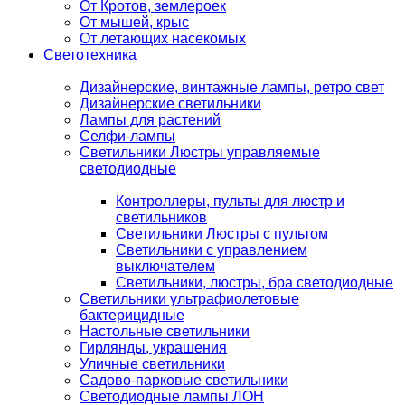
От Кротов, землероек
От мышей, крыс
От летающих насекомых
Светотехника
Дизайнерские, винтажные лампы, ретро свет
Дизайнерские светильники
Лампы для растений
Селфи-лампы
Светильники Люстры управляемые
светодиодные
Контроллеры, пульты для люстр и
светильников
Светильники Люстры с пультом
Светильники с управлением
выключателем
Светильники, люстры, бра светодиодные
Светильники ультрафиолетовые
бактерицидные
Настольные светильники
Гирлянды, украшения
Уличные светильники
Садово-парковые светильники
Светодиодные лампы ЛОН