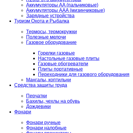
Аккумуляторы AA (пальчиковые)
Аккумуляторы AAA (мизинчиковые)
Зарядные устройства
Туризм Охота и Рыбалка
Термосы, термокружки
Полезные мелочи
Газовое оборудование
Горелки газовые
Настольные газовые плиты
Газовые обогреватели
Плиты портативные
Переходники для газового оборудования
Мангалы, коптильни
Средства защиты труда
Перчатки
Бахилы, чехлы на обувь
Дождевики
Фонари
Фонари ручные
Фонари налобные