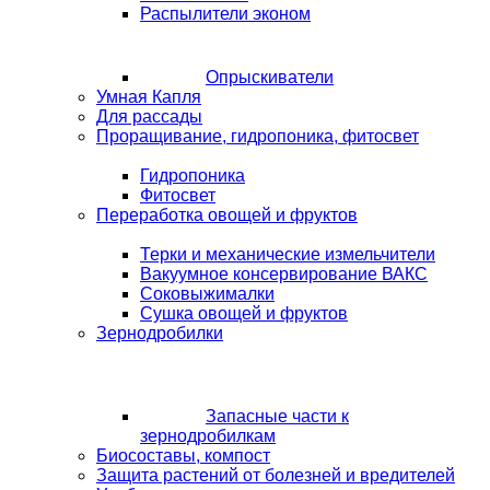
Распылители эконом
Опрыскиватели
Умная Капля
Для рассады
Проращивание, гидропоника, фитосвет
Гидропоника
Фитосвет
Переработка овощей и фруктов
Терки и механические измельчители
Вакуумное консервирование ВАКС
Соковыжималки
Сушка овощей и фруктов
Зернодробилки
Запасные части к
зернодробилкам
Биосоставы, компост
Защита растений от болезней и вредителей