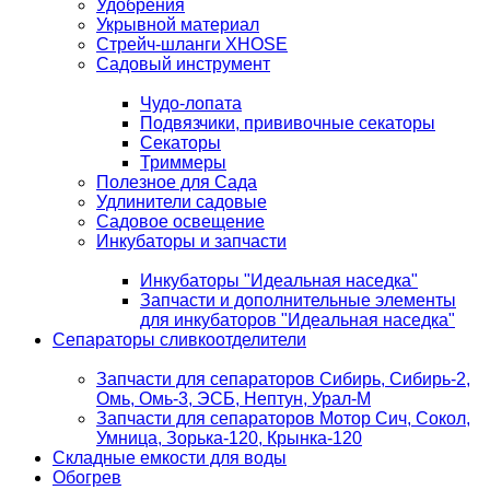
Удобрения
Укрывной материал
Стрейч-шланги XHOSE
Садовый инструмент
Чудо-лопата
Подвязчики, прививочные секаторы
Секаторы
Триммеры
Полезное для Сада
Удлинители садовые
Садовое освещение
Инкубаторы и запчасти
Инкубаторы "Идеальная наседка"
Запчасти и дополнительные элементы
для инкубаторов "Идеальная наседка"
Сепараторы сливкоотделители
Запчасти для сепараторов Сибирь, Сибирь-2,
Омь, Омь-3, ЭСБ, Нептун, Урал-М
Запчасти для сепараторов Мотор Сич, Сокол,
Умница, Зорька-120, Крынка-120
Складные емкости для воды
Обогрев