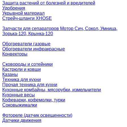
Защита растений от болезней и вредителей
Удобрения
Укрывной материал
Стрейч-шланги XHOSE
Запчасти для сепараторов Мотор Сич, Сокол, Умница,
Зорька-120, Крынка-120
Обогреватели газовые
Обогреватели инфракрасные
Конвекторы
Сковороды и сотейники
Кастрюли и ковши
Казаны
Техника для кухни
Прочая техника для кухни
Кухонные комбайны, мясорубки, измельчители
Кухонные весы
Кофеварки, кофемолки, турки
Соковыжималки
Фотореле (датчик освещенности)
Датчики движения