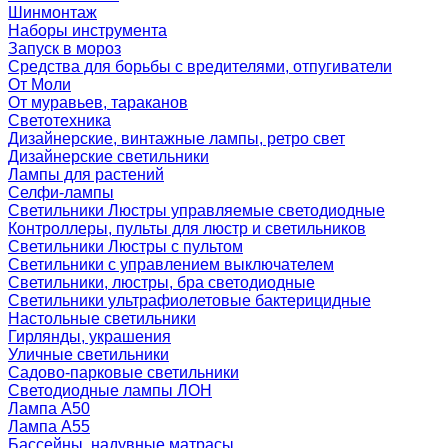
Шинмонтаж
Наборы инструмента
Запуск в мороз
Средства для борьбы с вредителями, отпугиватели
От Моли
От муравьев, тараканов
Светотехника
Дизайнерские, винтажные лампы, ретро свет
Дизайнерские светильники
Лампы для растений
Селфи-лампы
Светильники Люстры управляемые светодиодные
Контроллеры, пульты для люстр и светильников
Светильники Люстры с пультом
Светильники с управлением выключателем
Светильники, люстры, бра светодиодные
Светильники ультрафиолетовые бактерицидные
Настольные светильники
Гирлянды, украшения
Уличные светильники
Садово-парковые светильники
Светодиодные лампы ЛОН
Лампа A50
Лампа A55
Бассейны, надувные матрасы