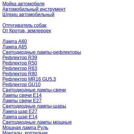
Мойка автомобиля
Автомобильный инструмент
Шприц автомобильный
Отпугиватель собак
От Кротов, землероек
Лампа A60
Лампа A65
Светодиодные лампы-рефлекторы
Рефлектор R39
Рефлектор R50
Рефлектор R63
Рефлектор R80
Рефлектор MR16 GU5.3
Рефлектор GU10
Светодиодные лампы-свечи
Лампы свечи Е14
Лампы свечи Е27
Светодиодные лампы-шары
Лампа шар E27
Лампа шар Е14
Светодиодные лампы мощные
Мощная лампа Руль
Мангалы, коптильни