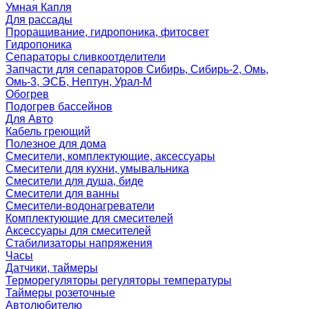
Умная Капля
Для рассады
Проращивание, гидропоника, фитосвет
Гидропоника
Сепараторы сливкоотделители
Запчасти для сепараторов Сибирь, Сибирь-2, Омь,
Омь-3, ЭСБ, Нептун, Урал-М
Обогрев
Подогрев бассейнов
Для Авто
Кабель греющий
Полезное для дома
Смесители, комплектующие, аксессуары
Смесители для кухни, умывальника
Смесители для душа, биде
Смесители для ванны
Смесители-водонагреватели
Комплектующие для смесителей
Аксессуары для смесителей
Стабилизаторы напряжения
Часы
Датчики, таймеры
Терморегуляторы регуляторы температуры
Таймеры розеточные
Автолюбителю