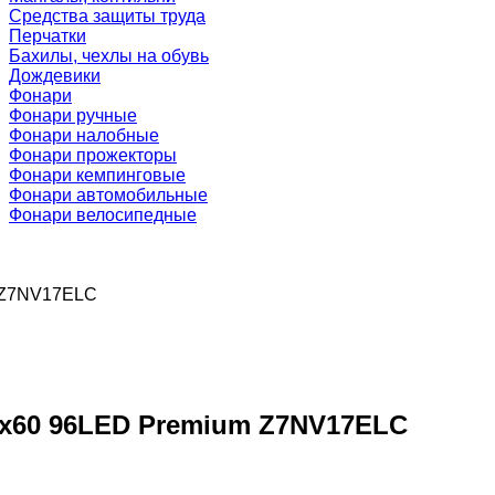
Средства защиты труда
Перчатки
Бахилы, чехлы на обувь
Дождевики
Фонари
Фонари ручные
Фонари налобные
Фонари прожекторы
Фонари кемпинговые
Фонари автомобильные
Фонари велосипедные
m Z7NV17ELC
45x60 96LED Premium Z7NV17ELC