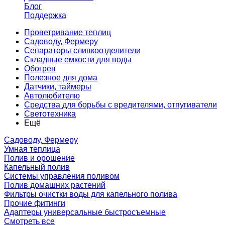
Блог
Поддержка
Проветривание теплиц
Садоводу, Фермеру
Сепараторы сливкоотделители
Складные емкости для воды
Обогрев
Полезное для дома
Датчики, таймеры
Автолюбителю
Средства для борьбы с вредителями, отпугиватели
Светотехника
Ещё
Садоводу, Фермеру
Умная теплица
Полив и орошение
Капельный полив
Системы управления поливом
Полив домашних растений
Фильтры очистки воды для капельного полива
Прочие фитинги
Адаптеры универсальные быстросъемные
Смотреть все