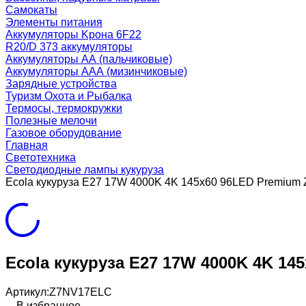
Самокаты
Элементы питания
Аккумуляторы Kрона 6F22
R20/D 373 аккумуляторы
Аккумуляторы AA (пальчиковые)
Аккумуляторы AAA (мизинчиковые)
Зарядные устройства
Туризм Охота и Рыбалка
Термосы, термокружки
Полезные мелочи
Газовое оборудование
Главная
Светотехника
Светодиодные лампы кукуруза
Ecola кукуруза E27 17W 4000K 4K 145x60 96LED Premiu
Ecola кукуруза E27 17W 4000K 4K 1
Артикул:
Z7NV17ELC
В избранное