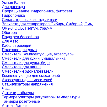
Умная Капля
Для рассады
Проращивание, гидропоника, фитосвет
Гидропоника
Сепараторы сливкоотделители
Запчасти для сепараторов Сибирь, Сибирь-2, Омь,
Омь-3, ЭСБ, Нептун, Урал-М
Обогрев
Подогрев бассейнов
Для Авто
Кабель греющий
Полезное для дома
Смесители, комплектующие, аксессуары
Смесители для кухни, умывальника
Смесители для душа, биде
Смесители для ванны
Смесители-водонагреватели
Комплектующие для смесителей
Аксессуары для смесителей
Стабилизаторы напряжения
Часы
Датчики, таймеры
Терморегуляторы регуляторы температуры
Таймеры розеточные
Автолюбителю