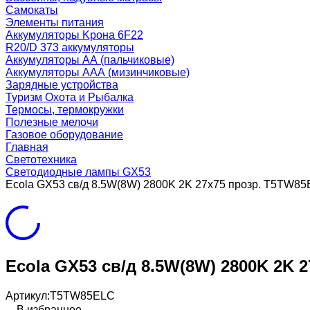
Самокаты
Элементы питания
Аккумуляторы Kрона 6F22
R20/D 373 аккумуляторы
Аккумуляторы AA (пальчиковые)
Аккумуляторы AAA (мизинчиковые)
Зарядные устройства
Туризм Охота и Рыбалка
Термосы, термокружки
Полезные мелочи
Газовое оборудование
Главная
Светотехника
Светодиодные лампы GX53
Ecola GX53 св/д 8.5W(8W) 2800K 2K 27x75 прозр. T5TW8
Ecola GX53 св/д 8.5W(8W) 2800K 2K 
Артикул:
T5TW85ELC
В избранное