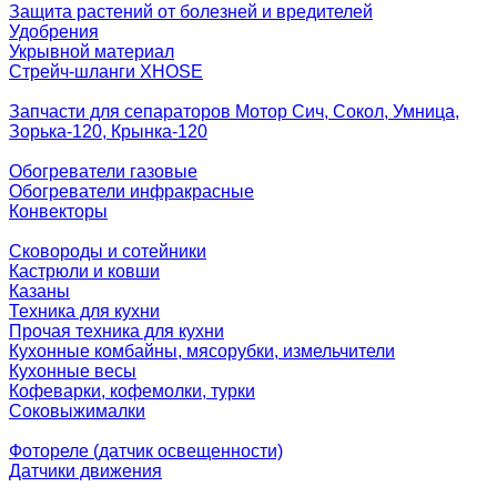
Защита растений от болезней и вредителей
Удобрения
Укрывной материал
Стрейч-шланги XHOSE
Запчасти для сепараторов Мотор Сич, Сокол, Умница,
Зорька-120, Крынка-120
Обогреватели газовые
Обогреватели инфракрасные
Конвекторы
Сковороды и сотейники
Кастрюли и ковши
Казаны
Техника для кухни
Прочая техника для кухни
Кухонные комбайны, мясорубки, измельчители
Кухонные весы
Кофеварки, кофемолки, турки
Соковыжималки
Фотореле (датчик освещенности)
Датчики движения