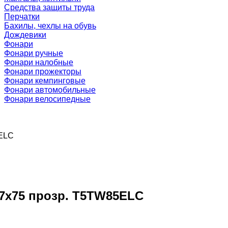
Средства защиты труда
Перчатки
Бахилы, чехлы на обувь
Дождевики
Фонари
Фонари ручные
Фонари налобные
Фонари прожекторы
Фонари кемпинговые
Фонари автомобильные
Фонари велосипедные
5ELC
27x75 прозр. T5TW85ELC