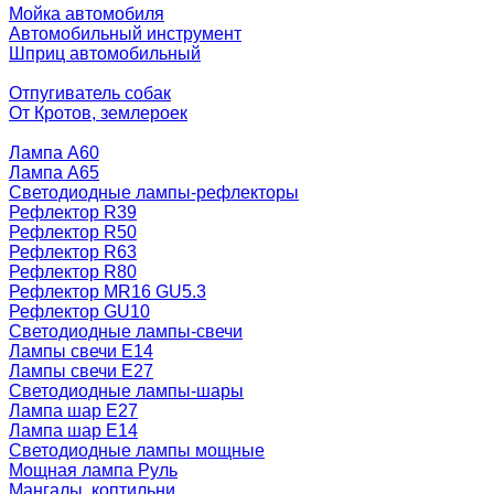
Мойка автомобиля
Автомобильный инструмент
Шприц автомобильный
Отпугиватель собак
От Кротов, землероек
Лампа A60
Лампа A65
Светодиодные лампы-рефлекторы
Рефлектор R39
Рефлектор R50
Рефлектор R63
Рефлектор R80
Рефлектор MR16 GU5.3
Рефлектор GU10
Светодиодные лампы-свечи
Лампы свечи Е14
Лампы свечи Е27
Светодиодные лампы-шары
Лампа шар E27
Лампа шар Е14
Светодиодные лампы мощные
Мощная лампа Руль
Мангалы, коптильни