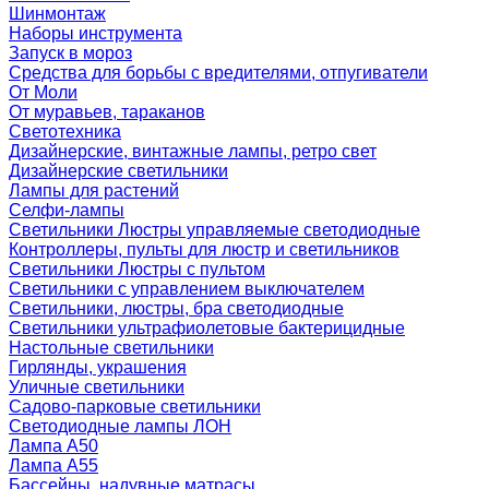
Шинмонтаж
Наборы инструмента
Запуск в мороз
Средства для борьбы с вредителями, отпугиватели
От Моли
От муравьев, тараканов
Светотехника
Дизайнерские, винтажные лампы, ретро свет
Дизайнерские светильники
Лампы для растений
Селфи-лампы
Светильники Люстры управляемые светодиодные
Контроллеры, пульты для люстр и светильников
Светильники Люстры с пультом
Светильники с управлением выключателем
Светильники, люстры, бра светодиодные
Светильники ультрафиолетовые бактерицидные
Настольные светильники
Гирлянды, украшения
Уличные светильники
Садово-парковые светильники
Светодиодные лампы ЛОН
Лампа A50
Лампа A55
Бассейны, надувные матрасы