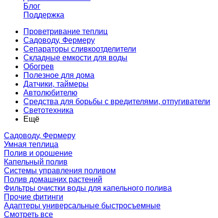
Блог
Поддержка
Проветривание теплиц
Садоводу, Фермеру
Сепараторы сливкоотделители
Складные емкости для воды
Обогрев
Полезное для дома
Датчики, таймеры
Автолюбителю
Средства для борьбы с вредителями, отпугиватели
Светотехника
Ещё
Садоводу, Фермеру
Умная теплица
Полив и орошение
Капельный полив
Системы управления поливом
Полив домашних растений
Фильтры очистки воды для капельного полива
Прочие фитинги
Адаптеры универсальные быстросъемные
Смотреть все