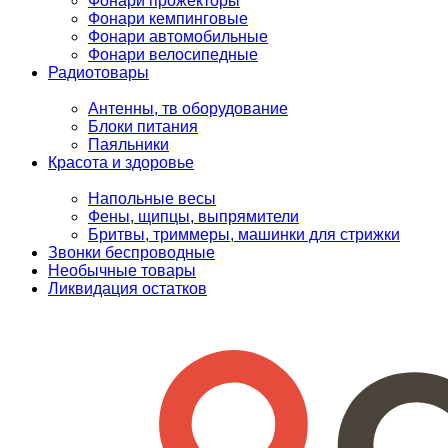
Фонари прожекторы
Фонари кемпинговые
Фонари автомобильные
Фонари велосипедные
Радиотовары
Антенны, тв оборудование
Блоки питания
Паяльники
Красота и здоровье
Напольные весы
Фены, щипцы, выпрямители
Бритвы, триммеры, машинки для стрижки
Звонки беспроводные
Необычные товары
Ликвидация остатков