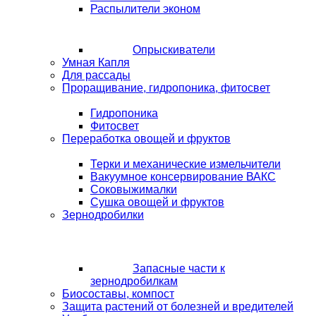
Распылители эконом
Опрыскиватели
Умная Капля
Для рассады
Проращивание, гидропоника, фитосвет
Гидропоника
Фитосвет
Переработка овощей и фруктов
Терки и механические измельчители
Вакуумное консервирование ВАКС
Соковыжималки
Сушка овощей и фруктов
Зернодробилки
Запасные части к
зернодробилкам
Биосоставы, компост
Защита растений от болезней и вредителей