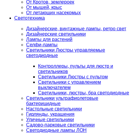
От Кротов, землероек
От мышей, крыс
От летающих насекомых
Светотехника
Дизайнерские, винтажные лампы, ретро свет
Дизайнерские светильники
Лампы для растений
Селфи-лампы
Светильники Люстры управляемые
светодиодные
Контроллеры, пульты для люстр и
светильников
Светильники Люстры с пультом
Светильники с управлением
выключателем
Светильники, люстры, бра светодиодные
Светильники ультрафиолетовые
бактерицидные
Настольные светильники
Гирлянды, украшения
Уличные светильники
Садово-парковые светильники
Светодиодные лампы ЛОН