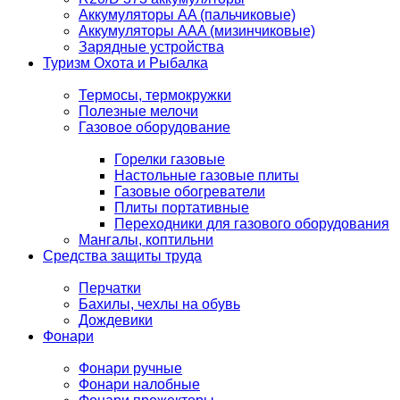
Аккумуляторы AA (пальчиковые)
Аккумуляторы AAA (мизинчиковые)
Зарядные устройства
Туризм Охота и Рыбалка
Термосы, термокружки
Полезные мелочи
Газовое оборудование
Горелки газовые
Настольные газовые плиты
Газовые обогреватели
Плиты портативные
Переходники для газового оборудования
Мангалы, коптильни
Средства защиты труда
Перчатки
Бахилы, чехлы на обувь
Дождевики
Фонари
Фонари ручные
Фонари налобные