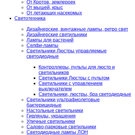
От Кротов, землероек
От мышей, крыс
От летающих насекомых
Светотехника
Дизайнерские, винтажные лампы, ретро свет
Дизайнерские светильники
Лампы для растений
Селфи-лампы
Светильники Люстры управляемые
светодиодные
Контроллеры, пульты для люстр и
светильников
Светильники Люстры с пультом
Светильники с управлением
выключателем
Светильники, люстры, бра светодиодные
Светильники ультрафиолетовые
бактерицидные
Настольные светильники
Гирлянды, украшения
Уличные светильники
Садово-парковые светильники
Светодиодные лампы ЛОН