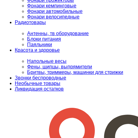
Фонари прожекторы
Фонари кемпинговые
Фонари автомобильные
Фонари велосипедные
Радиотовары
Антенны, тв оборудование
Блоки питания
Паяльники
Красота и здоровье
Напольные весы
Фены, щипцы, выпрямители
Бритвы, триммеры, машинки для стрижки
Звонки беспроводные
Необычные товары
Ликвидация остатков