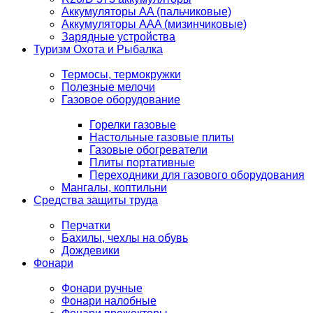
Аккумуляторы AA (пальчиковые)
Аккумуляторы AAA (мизинчиковые)
Зарядные устройства
Туризм Охота и Рыбалка
Термосы, термокружки
Полезные мелочи
Газовое оборудование
Горелки газовые
Настольные газовые плиты
Газовые обогреватели
Плиты портативные
Переходники для газового оборудования
Мангалы, коптильни
Средства защиты труда
Перчатки
Бахилы, чехлы на обувь
Дождевики
Фонари
Фонари ручные
Фонари налобные