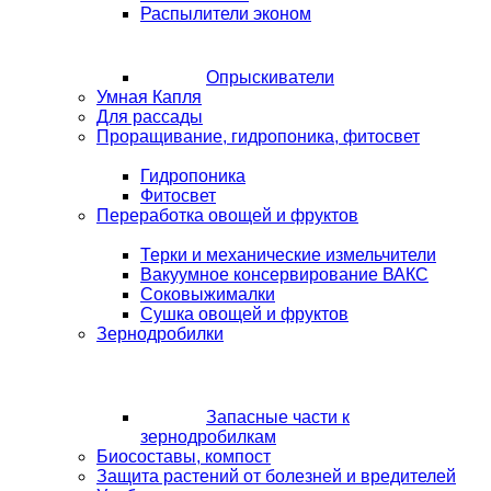
Распылители эконом
Опрыскиватели
Умная Капля
Для рассады
Проращивание, гидропоника, фитосвет
Гидропоника
Фитосвет
Переработка овощей и фруктов
Терки и механические измельчители
Вакуумное консервирование ВАКС
Соковыжималки
Сушка овощей и фруктов
Зернодробилки
Запасные части к
зернодробилкам
Биосоставы, компост
Защита растений от болезней и вредителей