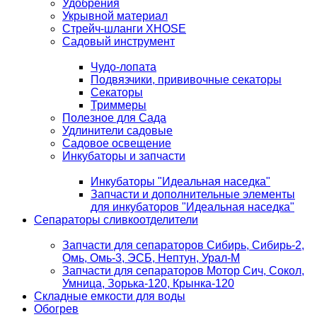
Удобрения
Укрывной материал
Стрейч-шланги XHOSE
Садовый инструмент
Чудо-лопата
Подвязчики, прививочные секаторы
Секаторы
Триммеры
Полезное для Сада
Удлинители садовые
Садовое освещение
Инкубаторы и запчасти
Инкубаторы "Идеальная наседка"
Запчасти и дополнительные элементы
для инкубаторов "Идеальная наседка"
Сепараторы сливкоотделители
Запчасти для сепараторов Сибирь, Сибирь-2,
Омь, Омь-3, ЭСБ, Нептун, Урал-М
Запчасти для сепараторов Мотор Сич, Сокол,
Умница, Зорька-120, Крынка-120
Складные емкости для воды
Обогрев