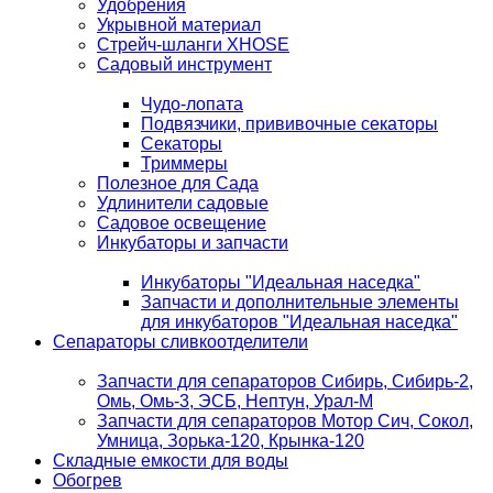
Удобрения
Укрывной материал
Стрейч-шланги XHOSE
Садовый инструмент
Чудо-лопата
Подвязчики, прививочные секаторы
Секаторы
Триммеры
Полезное для Сада
Удлинители садовые
Садовое освещение
Инкубаторы и запчасти
Инкубаторы "Идеальная наседка"
Запчасти и дополнительные элементы
для инкубаторов "Идеальная наседка"
Сепараторы сливкоотделители
Запчасти для сепараторов Сибирь, Сибирь-2,
Омь, Омь-3, ЭСБ, Нептун, Урал-М
Запчасти для сепараторов Мотор Сич, Сокол,
Умница, Зорька-120, Крынка-120
Складные емкости для воды
Обогрев