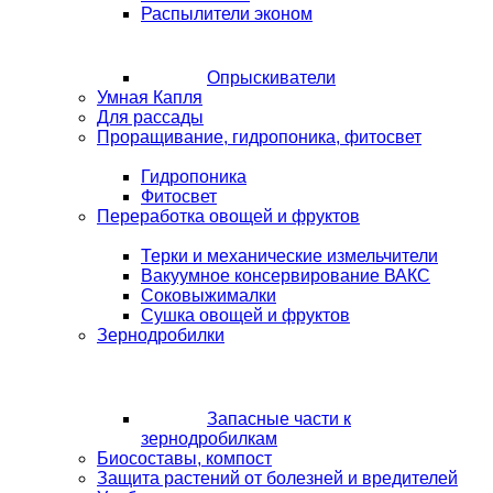
Распылители эконом
Опрыскиватели
Умная Капля
Для рассады
Проращивание, гидропоника, фитосвет
Гидропоника
Фитосвет
Переработка овощей и фруктов
Терки и механические измельчители
Вакуумное консервирование ВАКС
Соковыжималки
Сушка овощей и фруктов
Зернодробилки
Запасные части к
зернодробилкам
Биосоставы, компост
Защита растений от болезней и вредителей