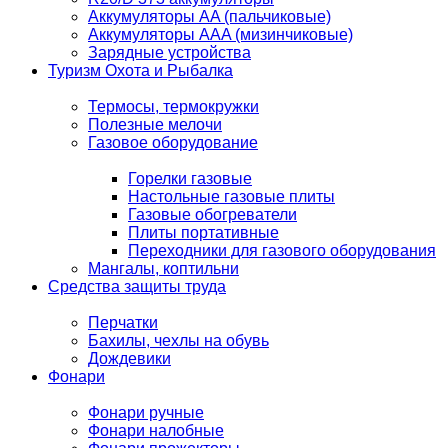
Аккумуляторы AA (пальчиковые)
Аккумуляторы AAA (мизинчиковые)
Зарядные устройства
Туризм Охота и Рыбалка
Термосы, термокружки
Полезные мелочи
Газовое оборудование
Горелки газовые
Настольные газовые плиты
Газовые обогреватели
Плиты портативные
Переходники для газового оборудования
Мангалы, коптильни
Средства защиты труда
Перчатки
Бахилы, чехлы на обувь
Дождевики
Фонари
Фонари ручные
Фонари налобные