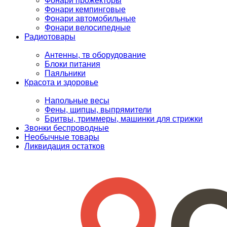
Фонари прожекторы
Фонари кемпинговые
Фонари автомобильные
Фонари велосипедные
Радиотовары
Антенны, тв оборудование
Блоки питания
Паяльники
Красота и здоровье
Напольные весы
Фены, щипцы, выпрямители
Бритвы, триммеры, машинки для стрижки
Звонки беспроводные
Необычные товары
Ликвидация остатков