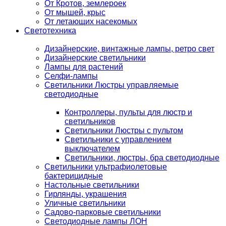
От Кротов, землероек
От мышей, крыс
От летающих насекомых
Светотехника
Дизайнерские, винтажные лампы, ретро свет
Дизайнерские светильники
Лампы для растений
Селфи-лампы
Светильники Люстры управляемые
светодиодные
Контроллеры, пульты для люстр и
светильников
Светильники Люстры с пультом
Светильники с управлением
выключателем
Светильники, люстры, бра светодиодные
Светильники ультрафиолетовые
бактерицидные
Настольные светильники
Гирлянды, украшения
Уличные светильники
Садово-парковые светильники
Светодиодные лампы ЛОН