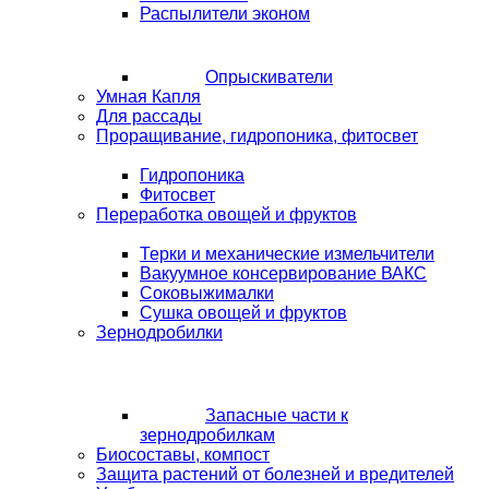
Распылители эконом
Опрыскиватели
Умная Капля
Для рассады
Проращивание, гидропоника, фитосвет
Гидропоника
Фитосвет
Переработка овощей и фруктов
Терки и механические измельчители
Вакуумное консервирование ВАКС
Соковыжималки
Сушка овощей и фруктов
Зернодробилки
Запасные части к
зернодробилкам
Биосоставы, компост
Защита растений от болезней и вредителей