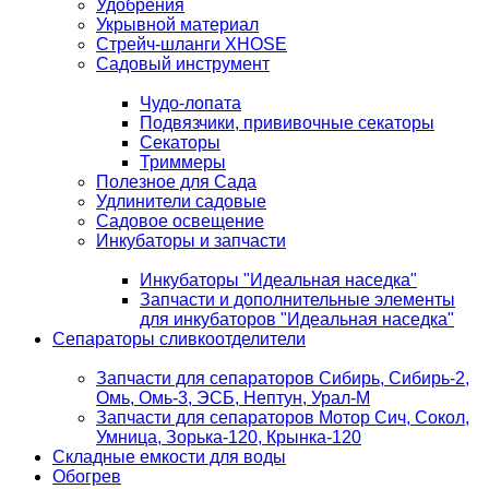
Удобрения
Укрывной материал
Стрейч-шланги XHOSE
Садовый инструмент
Чудо-лопата
Подвязчики, прививочные секаторы
Секаторы
Триммеры
Полезное для Сада
Удлинители садовые
Садовое освещение
Инкубаторы и запчасти
Инкубаторы "Идеальная наседка"
Запчасти и дополнительные элементы
для инкубаторов "Идеальная наседка"
Сепараторы сливкоотделители
Запчасти для сепараторов Сибирь, Сибирь-2,
Омь, Омь-3, ЭСБ, Нептун, Урал-М
Запчасти для сепараторов Мотор Сич, Сокол,
Умница, Зорька-120, Крынка-120
Складные емкости для воды
Обогрев