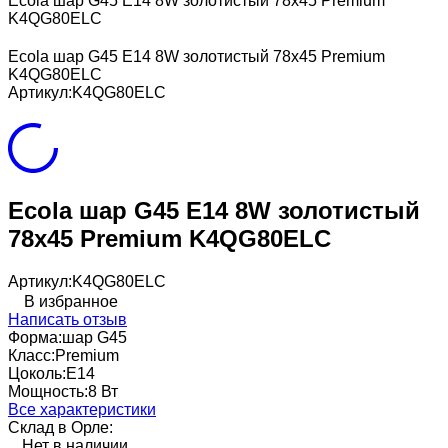
Ecola шар G45 E14 8W золотистый 78x45 Premium
K4QG80ELC
Ecola шар G45 E14 8W золотистый 78x45 Premium
K4QG80ELC
Артикул:
K4QG80ELC
Ecola шар G45 E14 8W золотистый
78x45 Premium K4QG80ELC
Артикул:
K4QG80ELC
В избранное
Написать отзыв
Форма:
шар G45
Класс:
Premium
Цоколь:
E14
Мощность:
8 Вт
Все характеристики
Склад в Орле:
Нет в наличии