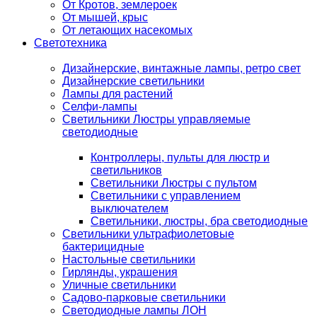
От Кротов, землероек
От мышей, крыс
От летающих насекомых
Светотехника
Дизайнерские, винтажные лампы, ретро свет
Дизайнерские светильники
Лампы для растений
Селфи-лампы
Светильники Люстры управляемые
светодиодные
Контроллеры, пульты для люстр и
светильников
Светильники Люстры с пультом
Светильники с управлением
выключателем
Светильники, люстры, бра светодиодные
Светильники ультрафиолетовые
бактерицидные
Настольные светильники
Гирлянды, украшения
Уличные светильники
Садово-парковые светильники
Светодиодные лампы ЛОН