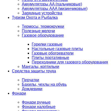
Аккумуляторы AA (пальчиковые)
Аккумуляторы AAA (мизинчиковые)
Зарядные устройства
Туризм Охота и Рыбалка
Термосы, термокружки
Полезные мелочи
Газовое оборудование
Горелки газовые
Настольные газовые плиты
Газовые обогреватели
Плиты портативные
Переходники для газового оборудования
Мангалы, коптильни
Средства защиты труда
Перчатки
Бахилы, чехлы на обувь
Дождевики
Фонари
Фонари ручные
Фонари налобные