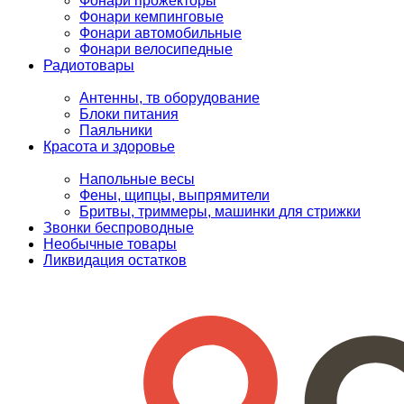
Фонари прожекторы
Фонари кемпинговые
Фонари автомобильные
Фонари велосипедные
Радиотовары
Антенны, тв оборудование
Блоки питания
Паяльники
Красота и здоровье
Напольные весы
Фены, щипцы, выпрямители
Бритвы, триммеры, машинки для стрижки
Звонки беспроводные
Необычные товары
Ликвидация остатков